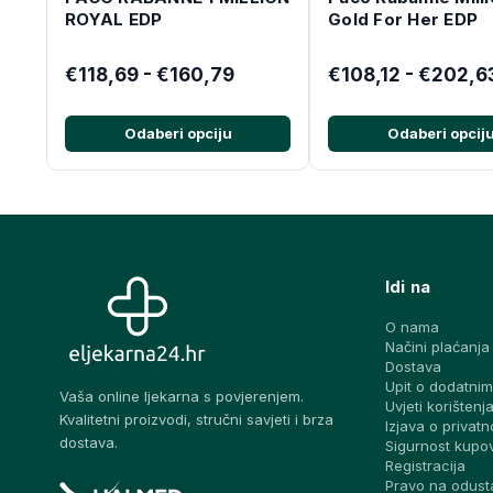
ROYAL EDP
Gold For Her EDP
€118,69 - €160,79
€108,12 - €202,6
Odaberi opciju
Odaberi opcij
Idi na
O nama
Načini plaćanja
Dostava
Upit o dodatnim
Vaša online ljekarna s povjerenjem.
Uvjeti korištenj
Kvalitetni proizvodi, stručni savjeti i brza
Izjava o privatn
dostava.
Sigurnost kupo
Registracija
Pravo na odust