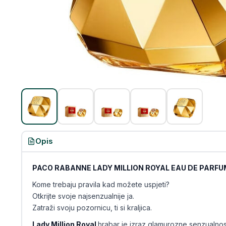
Opis
PACO RABANNE LADY MILLION ROYAL EAU DE PARFU
Kome trebaju pravila kad možete uspjeti?
Otkrijte svoje najsenzualnije ja.
Zatraži svoju pozornicu, ti si kraljica.
Lady Million Royal
hrabar je izraz glamurozne senzualnosti