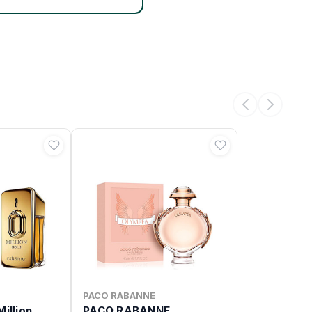
PACO RABANNE
illion
PACO RABANNE