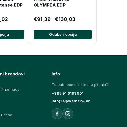
ntense EDP
OLYMPEA EDP
6,02
€91,39 - €130,03
pciju
Odaberi opciju
ni brandovi
Info
Trebate pomoć ili imate pitanja?
f Pharmacy
+385 91 6191 901
info@eljekarna24.hr
-Posay