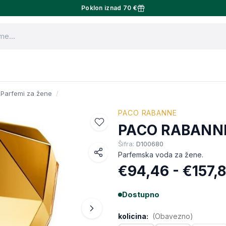
Poklon iznad 70 €
Parfemi za žene
PACO RABANNE
PACO RABANNE
Šifra:
D100680
Parfemska voda za žene.
Facebook
€94,46 - €157,8
WhatsApp
Dostupno
X (Twitter)
kolicina:
(Obavezno)
Email