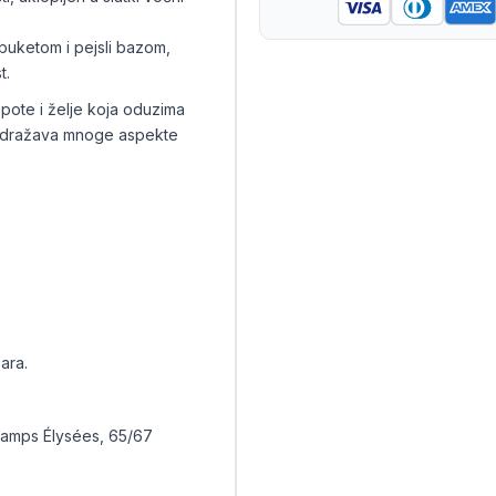
 buketom i pejsli bazom,
t.
epote i želje koja oduzima
 odražava mnoge aspekte
ara.
hamps Élysées, 65/67