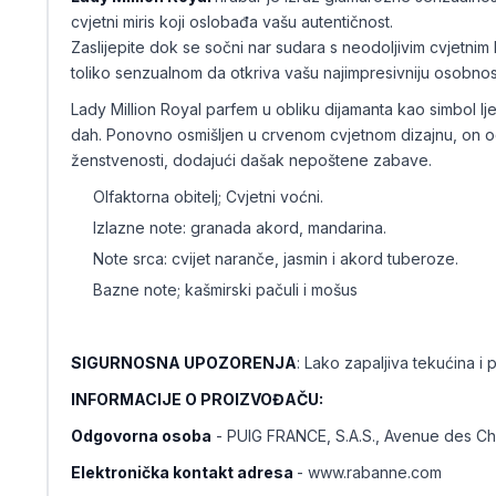
cvjetni miris koji oslobađa vašu autentičnost.
Zaslijepite dok se sočni nar sudara s neodoljivim cvjetnim
toliko senzualnom da otkriva vašu najimpresivniju osobnos
Lady Million Royal parfem u obliku dijamanta kao simbol lj
dah. Ponovno osmišljen u crvenom cvjetnom dizajnu, on
ženstvenosti, dodajući dašak nepoštene zabave.
Olfaktorna obitelj; Cvjetni voćni.
Izlazne note: granada akord, mandarina.
Note srca: cvijet naranče, jasmin i akord tuberoze.
Bazne note; kašmirski pačuli i mošus
SIGURNOSNA UPOZORENJA
: Lako zapaljiva tekućina i p
INFORMACIJE O PROIZVOĐAČU:
Odgovorna osoba
- PUIG FRANCE, S.A.S., Avenue des C
Elektronička kontakt adresa
- www.rabanne.com