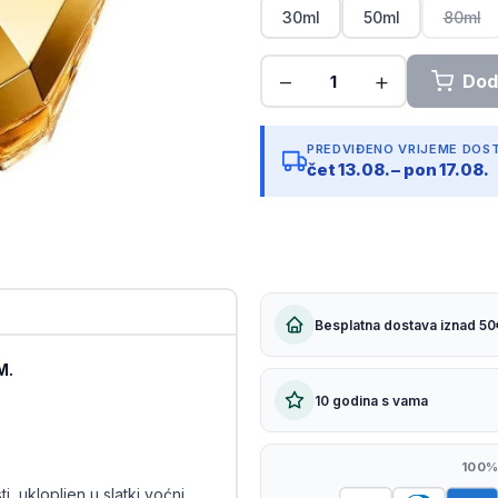
30ml
50ml
80ml
Kopiraj link
PREDVIĐENO VRIJEME DOS
čet 13.08. – pon 17.08.
Besplatna dostava iznad 50
M.
10 godina s vama
100%
, uklopljen u slatki voćni