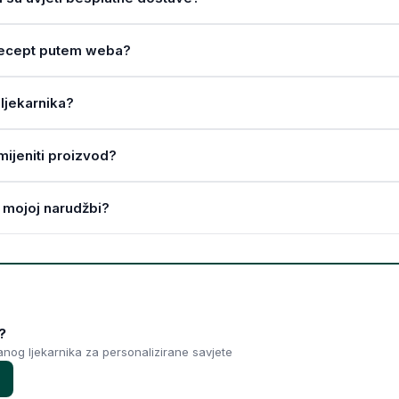
a recept putem weba?
ljekarnika?
amijeniti proizvod?
 mojoj narudžbi?
?
ranog ljekarnika za personalizirane savjete