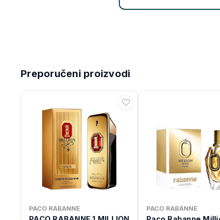
Preporučeni proizvodi
PACO RABANNE
PACO RABANNE
PACO RABANNE 1 MILLION
Paco Rabanne Milli