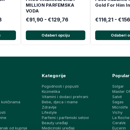
MILLION PARFEMSKA
Gold For Him I
VODA
3
€91,90 - €129,76
€116,21 - €15
u
Odaberi opciju
Odaberi o
Kategorije
Popular
Pogodnosti i popusti
Solgar
Kozmetika
Master O
Vitamini i dodaci prehrani
Salvit
 količinama
Bebe, djeca i mame
Sagas
a
Zdravlje
Microlife
osti
Lifestyle
Vichy
vine
Parfemi i parfemski setovi
La Roche
Beauty uređaji
CeraVe
anak od kupnje
Medicinski uređaji
Eucerin