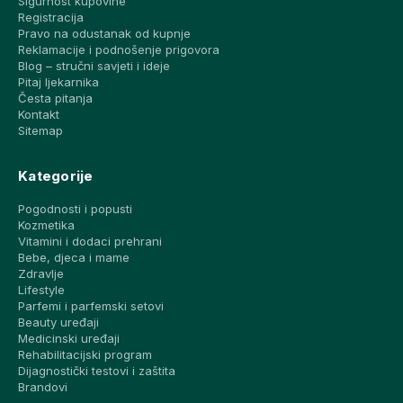
Sigurnost kupovine
Registracija
Pravo na odustanak od kupnje
Reklamacije i podnošenje prigovora
Blog – stručni savjeti i ideje
Pitaj ljekarnika
Česta pitanja
Kontakt
Sitemap
Kategorije
Pogodnosti i popusti
Kozmetika
Vitamini i dodaci prehrani
Bebe, djeca i mame
Zdravlje
Lifestyle
Parfemi i parfemski setovi
Beauty uređaji
Medicinski uređaji
Rehabilitacijski program
Dijagnostički testovi i zaštita
Brandovi