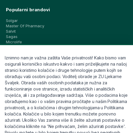
Popularni brandovi
Solgar
Master Of Pharmacy
Salvit
Sagas
Microlife
Vichy
La Roche-Posay
Iznimno nam je važna zaštita Vaše privatnosti! Kako bismo vam
CeraVe
Eucerin
osigurali korisničko iskustvo kakvo i sami priželjkujete na našoj
Avene
stranici koristimo kolačiće i druge tehnologije putem kojih se
Bioderma
obrađuju vaši osobni podaci. Voditelj obrade je ZU Ljekarne
Svi brandovi
Švaljek. Obrada vaših osobnih podataka je nužna za
funkcioniranje ove stranice, izradu statističkih i analitičkih
Info
izvješća, ali i za prilagođavanje sadržaja. Više o podacima koje
obrađujemo kao i o vašim pravima pročitajte u našim Politikama
Trebate pomoć ili imate pitanja?
privatnosti, a o kolačićima i drugim tehnologijama u Politikama
kolačića. Kolačiće u bilo kojem trenutku možete ponovno
+385 91 6191 901
ažurirati. Ukoliko Vas zanima više ili želite ažurirati postavke o
info@eljekarna24.hr
kolačićima kliknite na 'Ne prihvaćam, želim ažurirati postavke'.
Privolu možete u bilo kojem trenutku povući bez negativnih