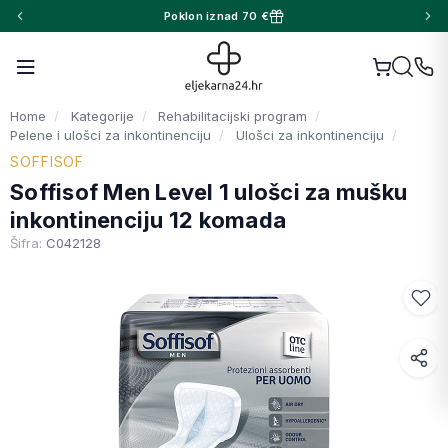
Poklon iznad 70 €
Home
Kategorije
Rehabilitacijski program
Pelene i ulošci za inkontinenciju
Ulošci za inkontinenciju
SOFFISOF
Soffisof Men Level 1 ulošci za mušku
inkontinenciju 12 komada
Šifra:
C042128
Facebook
WhatsApp