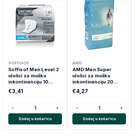
SOFFISOF
AMD
Soffisof Men Level 2
AMD Men Super
ulošci za mušku
ulošci za mušku
inkontinenciju 10
inkontinenciju 20
komada
komada
€3,41
€4,27
−
+
−
+
Dodaj u košaricu
Dodaj u košaricu