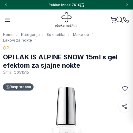
Poklon iznad 70 €
Home
Kategorije
Kozmetika
Make up
Lakovi za nokte
OPI
OPI LAK IS ALPINE SNOW 15ml s gel
efektom za sjajne nokte
Šifra:
C051515
Rasprodano
Facebook
WhatsApp