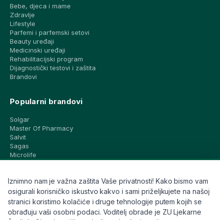
Bebe, djeca i mame
Zdravlje
Lifestyle
Parfemi i parfemski setovi
Beauty uređaji
Medicinski uređaji
Rehabilitacijski program
Dijagnostički testovi i zaštita
Brandovi
Popularni brandovi
Solgar
Master Of Pharmacy
Salvit
Sagas
Microlife
Vichy
La Roche-Posay
Iznimno nam je važna zaštita Vaše privatnosti! Kako bismo vam
CeraVe
Eucerin
osigurali korisničko iskustvo kakvo i sami priželjkujete na našoj
Avene
stranici koristimo kolačiće i druge tehnologije putem kojih se
Bioderma
obrađuju vaši osobni podaci. Voditelj obrade je ZU Ljekarne
Svi brandovi