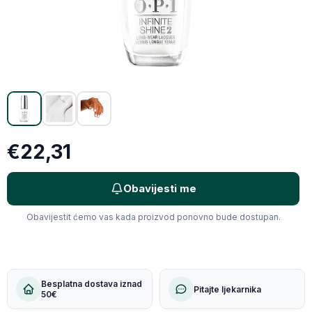
X (Twitter)
Email
Kopiraj link
€22,31
Obavijesti me
Obavijestit ćemo vas kada proizvod ponovno bude dostupan.
Besplatna dostava iznad
Pitajte ljekarnika
50€