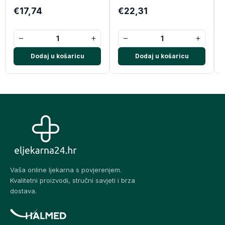
nokte
nokte.
€17,74
€22,31
−
+
−
+
Dodaj u košaricu
Dodaj u košaricu
Vaša online ljekarna s povjerenjem.
Kvalitetni proizvodi, stručni savjeti i brza
dostava.