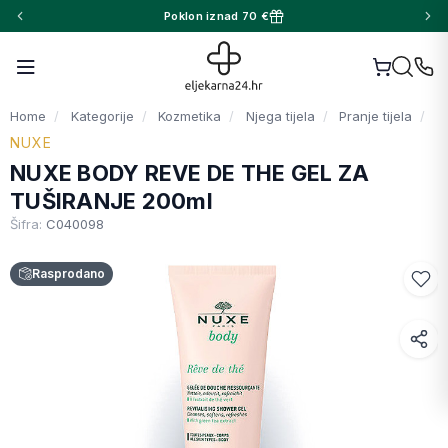
Poklon iznad 70 €
Home
Kategorije
Kozmetika
Njega tijela
Pranje tijela
NUXE
NUXE BODY REVE DE THE GEL ZA
TUŠIRANJE 200ml
Šifra:
C040098
Rasprodano
Facebook
WhatsApp
X (Twitter)