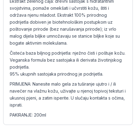
Ekstrakt zelenog čaja: drevni sastojak s hidratantnim
svojstvima, pomaže omekšati i učvrstiti kožu, štiti i
održava njenu mladost. Ekstrakt 100% prirodnog
podrijetla dobiven je biotehnološkim postupkom uz
poštovanje prirode (bez narušavanja prirode); iz vrlo
malog dijela biljke umnožavaju se stanice biljke koje su
bogate aktivnim molekulama.
Čisteća baza biljnog podrijetla: nježno čisti i poštuje kožu.
Veganska formula bez sastojaka ili derivata životinjskog
podrijetla.
95% ukupnih sastojaka prirodnog je podrijetla.
PRIMJENA: Nanesite malo gela za tuširanje ujutro i / ili
navečer na vlažnu kožu, uživajte u njenoj topivoj teksturi i
ukusnoj pjeni, a zatim isperite. U slučaju kontakta s očima,
isprati.
PAKIRANJE: 200ml