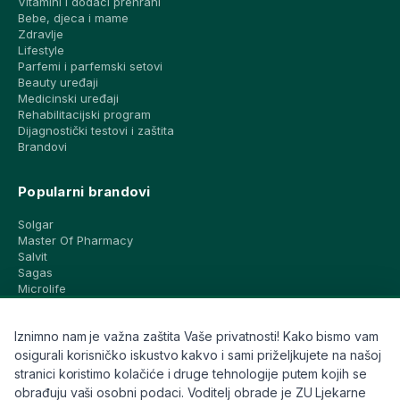
Vitamini i dodaci prehrani
Bebe, djeca i mame
Zdravlje
Lifestyle
Parfemi i parfemski setovi
Beauty uređaji
Medicinski uređaji
Rehabilitacijski program
Dijagnostički testovi i zaštita
Brandovi
Popularni brandovi
Solgar
Master Of Pharmacy
Salvit
Sagas
Microlife
Vichy
La Roche-Posay
Iznimno nam je važna zaštita Vaše privatnosti! Kako bismo vam
CeraVe
Eucerin
osigurali korisničko iskustvo kakvo i sami priželjkujete na našoj
Avene
stranici koristimo kolačiće i druge tehnologije putem kojih se
Bioderma
obrađuju vaši osobni podaci. Voditelj obrade je ZU Ljekarne