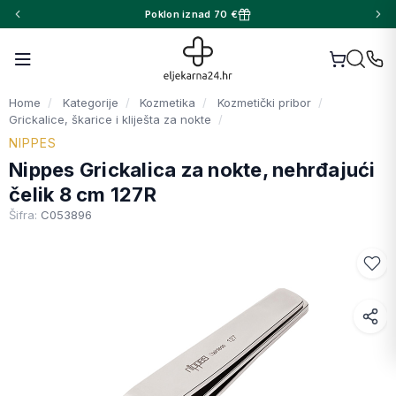
Poklon iznad 70 €
Home
Kategorije
Kozmetika
Kozmetički pribor
Grickalice, škarice i kliješta za nokte
NIPPES
Nippes Grickalica za nokte, nehrđajući
čelik 8 cm 127R
Šifra:
C053896
Facebook
WhatsApp