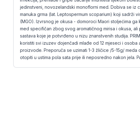
jedinstveni, novozelandski monoflorni med. Dobiva se iz cv
manuka grma (lat. Leptospermum scoparium) koji sadrži vis
(MGO). Izvrsnog je okusa - domoroci Maori stoljećima ga k
med specifičan zbog svog aromatičnog mirisa i okusa, ali
sastava koje je potvrđeno u nizu znanstvenih studija. 
koristiti svi izuzev dojenčadi mlađe od 12 mjeseci i osoba 
proizvode. Preporuča se uzimati 1-3 žličice /5-15g/ meda 
otopiti u ustima pola sata prije ili neposredno nakon jela.