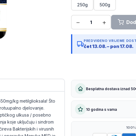
250g
500g
Kopiraj link
PREDVIĐENO VRIJEME DOS
čet 13.08. – pon 17.08.
Besplatna dostava iznad 50
50mg/kg metilglioksala! Što
 protuupalno djelovanje.
10 godina s vama
ptičkog ulkusa / posebno
a koje uključuju i sindrom
100%
čireva Bakterijskih i virusnih
sti i oporavka Manuka MED je