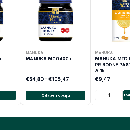
MANUKA
MANUKA
+
MANUKA MGO400+
MANUKA MED
PRIRODNE PAS
A 15
€54,80 - €105,47
€9,47
−
+
Dod
u
Odaberi opciju