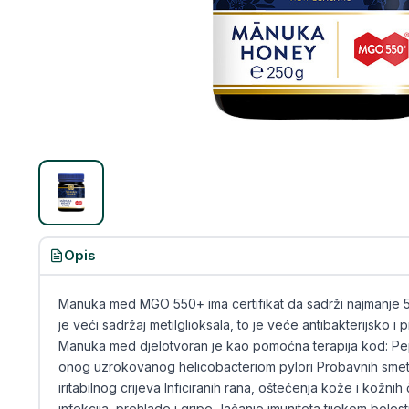
Opis
Manuka med MGO 550+ ima certifikat da sadrži najmanje 5
je veći sadržaj metilglioksala, to je veće antibakterijsko i
Manuka med djelotvoran je kao pomoćna terapija kod: Pe
onog uzrokovanog helicobacteriom pylori Probavnih smetnj
iritabilnog crijeva Inficiranih rana, oštećenja kože i kožnih 
infekcija, prehlade i gripe Jačanje imuniteta tijekom bole