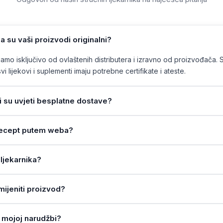
a su vaši proizvodi originalni?
mo isključivo od ovlaštenih distributera i izravno od proizvođača. 
vi lijekovi i suplementi imaju potrebne certifikate i ateste.
ji su uvjeti besplatne dostave?
a recept putem weba?
ljekarnika?
amijeniti proizvod?
 mojoj narudžbi?