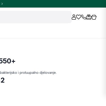
550+
kterijsko i protuupalno djelovanje.
42