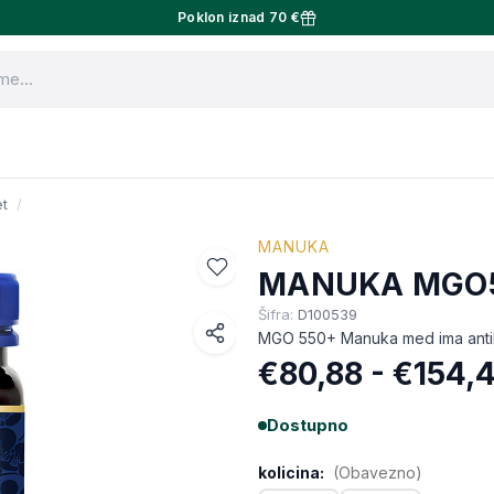
Poklon iznad 70 €
et
MANUKA
MANUKA MGO
Šifra:
D100539
MGO 550+ Manuka med ima antiba
Facebook
€80,88 - €154,
WhatsApp
Dostupno
X (Twitter)
kolicina:
(Obavezno)
Email