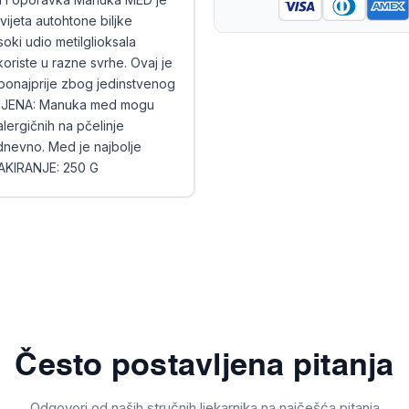
ijeta autohtone biljke
oki udio metilglioksala
oriste u razne svrhe. Ovaj je
 ponajprije zbog jedinstvenog
PRIMJENA: Manuka med mogu
alergičnih na pčelinje
dnevno. Med je najbolje
 PAKIRANJE: 250 G
Često postavljena pitanja
Odgovori od naših stručnih ljekarnika na najčešća pitanja