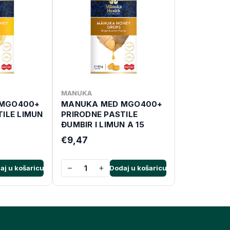
MANUKA
 MGO400+
MANUKA MED MGO400+
TILE LIMUN
PRIRODNE PASTILE
ĐUMBIR I LIMUN A 15
€9,47
−
+
aj u košaricu
Dodaj u košaricu