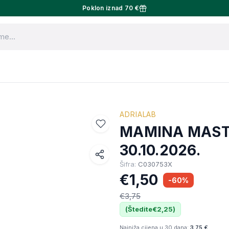
Poklon iznad 70 €
ADRIALAB
MAMINA MAST 1
30.10.2026.
Šifra:
C030753X
Facebook
€1,50
-60%
WhatsApp
€3,75
X (Twitter)
(Štedite
€2,25
)
Email
Najniža cijena u 30 dana:
3.75 €