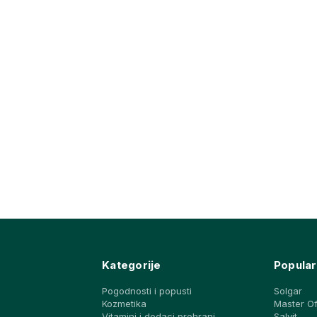
Kategorije
Popular
Pogodnosti i popusti
Solgar
Kozmetika
Master O
Vitamini i dodaci prehrani
Salvit