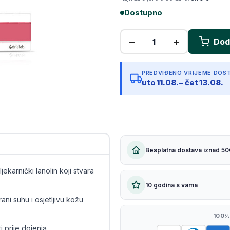
Kopiraj link
Dostupno
PREDVIĐENO VRIJEME DOS
uto 11.08. – čet 13.08.
Besplatna dostava iznad 50
ekarnički lanolin koji stvara
10 godina s vama
i suhu i osjetljivu kožu
100%
 prije dojenja.