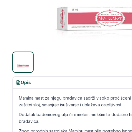
Opis
Mamina mast za njegu bradavica sadrži visoko pročišćeni lj
zaštitni sloj, smanjuje isušivanje i ublažava osjetljivost.
Dodatak bademovog ulja čini melem mekšim te dodatno hran
bradavica.
Zbog prirodnih sastojaka Maminu mast nije potrebno isprati