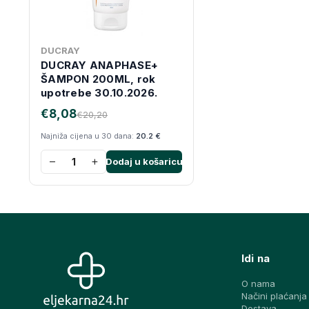
DUCRAY
DUCRAY ANAPHASE+
ŠAMPON 200ML, rok
upotrebe 30.10.2026.
€8,08
€20,20
Najniža cijena u 30 dana:
20.2 €
−
+
Dodaj u košaricu
Idi na
O nama
Načini plaćanja
Dostava