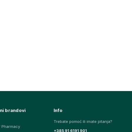
ni brandovi
Info
Trebate pomoć ili imate pitanja?
f Pharmacy
+385 91 6191 901