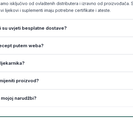
mo isključivo od ovlaštenih distributera i izravno od proizvođača. 
vi lijekovi i suplementi imaju potrebne certifikate i ateste.
ji su uvjeti besplatne dostave?
a recept putem weba?
ljekarnika?
amijeniti proizvod?
 mojoj narudžbi?