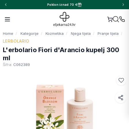
Poklon iznad 70 €
Home
Kategorije
Kozmetika
Njega tijela
Pranje tijela
LERBOLARIO
L'erbolario Fiori d'Arancio kupelj 300
ml
Šifra:
C062389
Facebook
WhatsApp
X (Twitter)