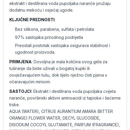
ekstrakt i destilirana voda pupoljaka naranče pružaju
dodatnu mekoću i osjećaj ugode.
KLJUČNE PREDNOSTI
:
Bez silikona, parabena, sulfata i petrolata
97% sastojaka prirodnog podrijetla
Preostali postotak sastojaka osigurava stabilnost i
ugodnost proizvoda.
PRIMJENA
: Dovoljna je mala količina ovog gela za
tuširanje da biste uživali u bogatoj kupki ili
osvježavajućem tušu, dok tijelo nježno čisti pjena s
očaravajućim mirisom.
SASTOJCI
: Ekstrakt i destilirana voda pupoljaka cvijeta
naranče, površinski aktivni aminoacidi iz tapioke i šećerne
trske.
AQUA (WATER), CITRUS AURANTIUM AMARA (BITTER
ORANGE) FLOWER WATER, DECYL GLUCOSIDE,
DISODIUM COCOYL GLUTAMATE, PARFUM (FRAGRANCE),