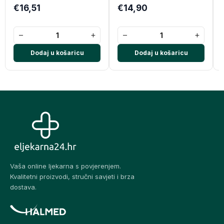
€16,51
€14,90
−
+
−
+
Dodaj u košaricu
Dodaj u košaricu
Vaša online ljekarna s povjerenjem.
Kvalitetni proizvodi, stručni savjeti i brza
dostava.