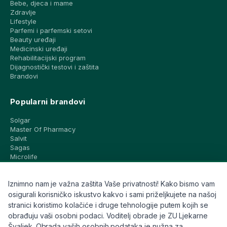
Bebe, djeca i mame
Zdravlje
Lifestyle
Parfemi i parfemski setovi
Beauty uređaji
Medicinski uređaji
Rehabilitacijski program
Dijagnostički testovi i zaštita
Brandovi
Popularni brandovi
Solgar
Master Of Pharmacy
Salvit
Sagas
Microlife
Vichy
La Roche-Posay
Iznimno nam je važna zaštita Vaše privatnosti! Kako bismo vam
CeraVe
Eucerin
osigurali korisničko iskustvo kakvo i sami priželjkujete na našoj
Avene
stranici koristimo kolačiće i druge tehnologije putem kojih se
Bioderma
obrađuju vaši osobni podaci. Voditelj obrade je ZU Ljekarne
Svi brandovi
Švaljek. Obrada vaših osobnih podataka je nužna za