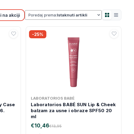
 na akciji
Poredaj prema:
-25%
LABORATORIOS BABÉ
y Case
Laboratorios BABÉ SUN Lip & Cheek
6.
balzam za usne i obraze SPF50 20
ml
€10,46
€13,95