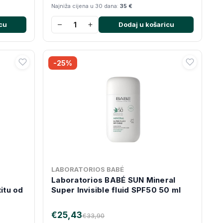
Najniža cijena u 30 dana:
35 €
−
+
cu
Dodaj u košaricu
-25%
LABORATORIOS BABÉ
Laboratorios BABÉ SUN Mineral
itu od
Super Invisible fluid SPF50 50 ml
€25,43
€33,90