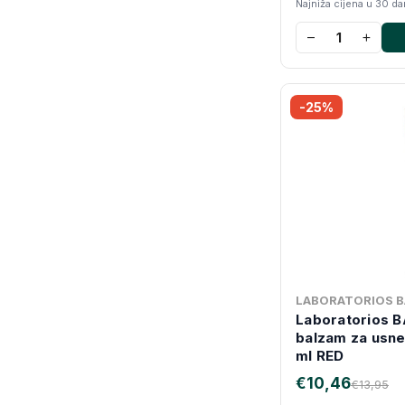
Najniža cijena u 30 d
−
+
-25%
LABORATORIOS B
Laboratorios B
balzam za usne
ml RED
€10,46
€13,95