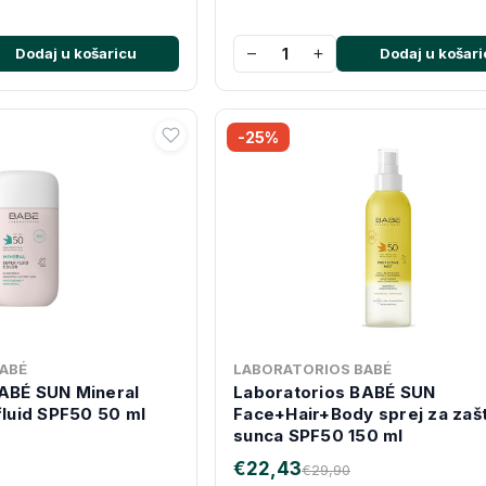
−
+
Dodaj u košaricu
Dodaj u košari
-25%
ABÉ
LABORATORIOS BABÉ
ABÉ SUN Mineral
Laboratorios BABÉ SUN
fluid SPF50 50 ml
Face+Hair+Body sprej za zašt
sunca SPF50 150 ml
€22,43
€29,90