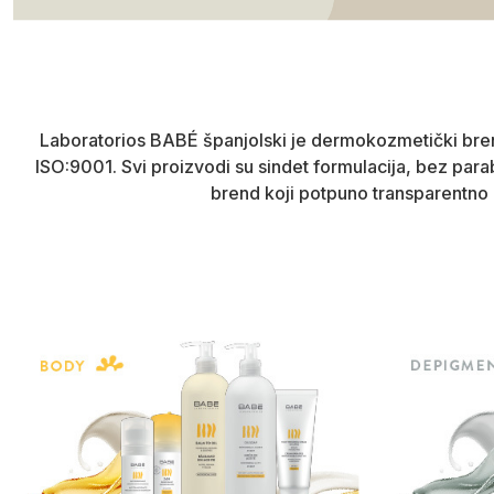
Laboratorios BABÉ španjolski je dermokozmetički brend 
ISO:9001. Svi proizvodi su sindet formulacija, bez parab
brend koji potpuno transparentno 