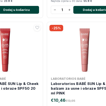
ana:
23.9 €
Najniža cijena u 30 dana:
55.9 €
−
+
Dodaj u košaricu
Dodaj u košari
-25%
ABÉ
LABORATORIOS BABÉ
ABÉ SUN Lip & Cheek
Laboratorios BABÉ SUN Lip &
 i obraze SPF50 20
balzam za usne i obraze SPF
ml PINK
€10,46
€13,95