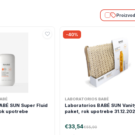
Proizvodi
-40%
ABÉ
LABORATORIOS BABÉ
ABÉ SUN Super Fluid
Laboratorios BABÉ SUN Vanit
ok upotrebe
paket, rok upotrebe 31.12.202
€33,54
€55,90