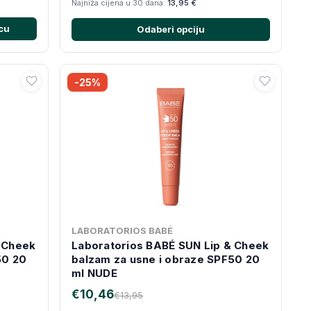
Najniža cijena u 30 dana:
13,95 €
cu
Odaberi opciju
-25%
LABORATORIOS BABÉ
 Cheek
Laboratorios BABÉ SUN Lip & Cheek
50 20
balzam za usne i obraze SPF50 20
ml NUDE
€10,46
€13,95