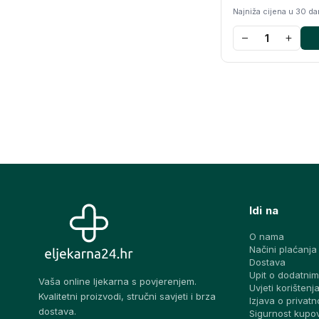
Najniža cijena u 30 d
−
+
Idi na
O nama
Načini plaćanja
Dostava
Upit o dodatnim
Vaša online ljekarna s povjerenjem.
Uvjeti korištenj
Kvalitetni proizvodi, stručni savjeti i brza
Izjava o privatn
dostava.
Sigurnost kupo