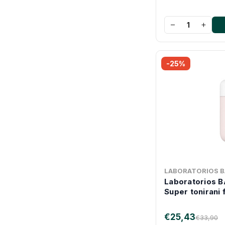
−
+
-25%
LABORATORIOS B
Laboratorios B
Super tonirani 
€25,43
€33,90