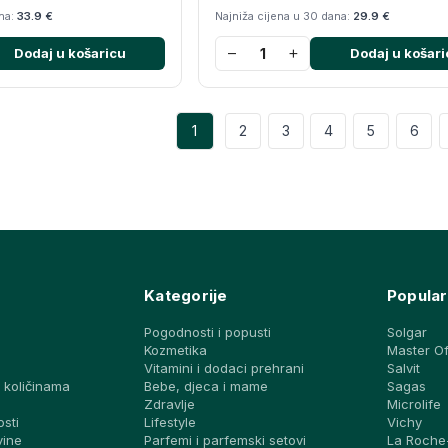
ana:
33.9 €
Najniža cijena u 30 dana:
29.9 €
−
+
Dodaj u košaricu
Dodaj u košari
1
2
3
4
5
6
Kategorije
Popular
Pogodnosti i popusti
Solgar
Kozmetika
Master O
Vitamini i dodaci prehrani
Salvit
 količinama
Bebe, djeca i mame
Sagas
a
Zdravlje
Microlife
osti
Lifestyle
Vichy
vine
Parfemi i parfemski setovi
La Roche