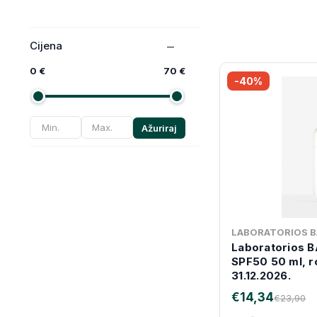
Cijena
0 €
70 €
-40%
Ažuriraj
LABORATORIOS B
Laboratorios B
SPF50 50 ml, r
31.12.2026.
€14,34
€23,90