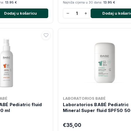
ana:
13.95 €
Najniža cijena u 30 dana:
13.95 €
−
+
Dodaj u košaricu
Dodaj u košari
ABÉ
LABORATORIOS BABÉ
BÉ Pediatric fluid
Laboratorios BABÉ Pediatric
0 ml
Mineral Super fluid SPF50 50
€35,00