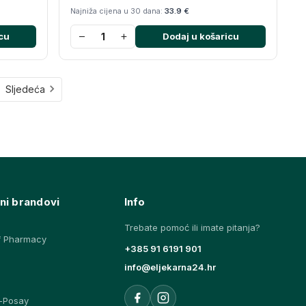
Najniža cijena u 30 dana:
33.9 €
−
+
cu
Dodaj u košaricu
Sljedeća
ni brandovi
Info
Trebate pomoć ili imate pitanja?
f Pharmacy
+385 91 6191 901
info@eljekarna24.hr
-Posay