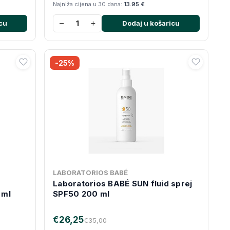
Najniža cijena u 30 dana:
13.95 €
−
+
cu
Dodaj u košaricu
-25%
LABORATORIOS BABÉ
Laboratorios BABÉ SUN fluid sprej
 ml
SPF50 200 ml
€26,25
€35,00