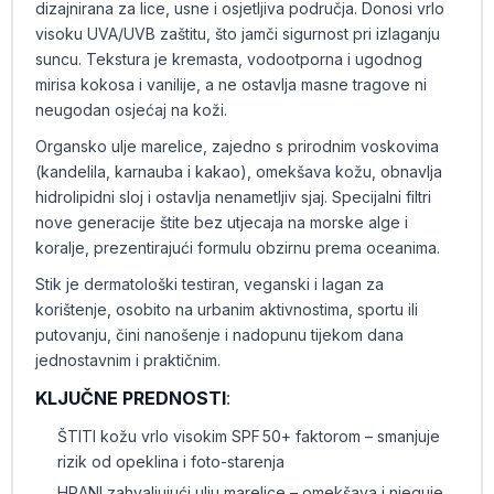
dizajnirana za lice, usne i osjetljiva područja. Donosi vrlo
visoku UVA/UVB zaštitu, što jamči sigurnost pri izlaganju
suncu. Tekstura je kremasta, vodootporna i ugodnog
mirisa kokosa i vanilije, a ne ostavlja masne tragove ni
neugodan osjećaj na koži.
Organsko ulje marelice, zajedno s prirodnim voskovima
(kandelila, karnauba i kakao), omekšava kožu, obnavlja
hidrolipidni sloj i ostavlja nenametljiv sjaj. Specijalni filtri
nove generacije štite bez utjecaja na morske alge i
koralje, prezentirajući formulu obzirnu prema oceanima.
Stik je dermatološki testiran, veganski i lagan za
korištenje, osobito na urbanim aktivnostima, sportu ili
putovanju, čini nanošenje i nadopunu tijekom dana
jednostavnim i praktičnim.
KLJUČNE PREDNOSTI
:
ŠTITI kožu vrlo visokim SPF 50+ faktorom – smanjuje
rizik od opeklina i foto-starenja
HRANI zahvaljujući ulju marelice – omekšava i njeguje