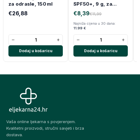
za odrasle, 150 ml
SPF50+, 9 g, za
zaštitu od sunca za
€26,88
€8,39
€11,99
osjetljiva područja
Najniža cijena u 30 dana:
11.99 €
−
+
−
+
Dodaj u košaricu
Dodaj u košaricu
Vaša online ljekarna s povjerenjem.
Kvalitetni proizvodi, stručni savjeti i brza
dostava.