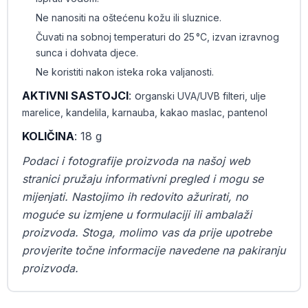
Ne nanositi na oštećenu kožu ili sluznice.
Čuvati na sobnoj temperaturi do 25 °C, izvan izravnog
sunca i dohvata djece.
Ne koristiti nakon isteka roka valjanosti.
AKTIVNI SASTOJCI
: o
rganski UVA/UVB filteri, ulje
marelice, kandelila, karnauba, kakao maslac, pantenol
KOLIČINA
: 18 g
Podaci i fotografije proizvoda na našoj web
stranici pružaju informativni pregled i mogu se
mijenjati. Nastojimo ih redovito ažurirati, no
moguće su izmjene u formulaciji ili ambalaži
proizvoda. Stoga, molimo vas da prije upotrebe
provjerite točne informacije navedene na pakiranju
proizvoda.