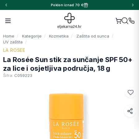
Poklon iznad 70 €
Home
Kategorije
Kozmetika
Zaštita od sunca
UV zaštita
LA ROSEE
La Rosée Sun stik za sunčanje SPF 50+
za lice i osjetljiva područja, 18 g
Šifra:
C059223
Facebook
WhatsApp