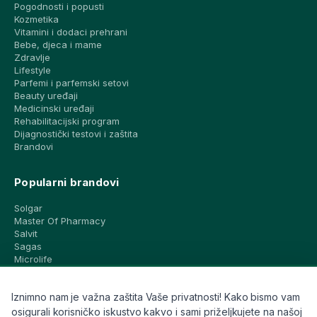
Pogodnosti i popusti
Kozmetika
Vitamini i dodaci prehrani
Bebe, djeca i mame
Zdravlje
Lifestyle
Parfemi i parfemski setovi
Beauty uređaji
Medicinski uređaji
Rehabilitacijski program
Dijagnostički testovi i zaštita
Brandovi
Popularni brandovi
Solgar
Master Of Pharmacy
Salvit
Sagas
Microlife
Vichy
La Roche-Posay
Iznimno nam je važna zaštita Vaše privatnosti! Kako bismo vam
CeraVe
Eucerin
osigurali korisničko iskustvo kakvo i sami priželjkujete na našoj