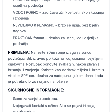
osjetljiva područja
VODOTPORNO – zadržava učinkovitost nakon kupanja
i znojenja
NEVIDLJIVO & NEMASNO – brzo se upija, bez bijelih
tragova
PRAKTIČAN format – idealan za usne, lice i osjetljiva
područja
PRIMJENA
:
Nanesite 30 min prije izlaganja suncu
povlačijući stik izravno po koži na licu, usnama i osjetljivim
dijelovima. Postupak ponovite svaka 2 h, nakon plivanja,
brisanja ili znojenja. Koristite kao dodatak mlijeku ili kremi s
visokim SPF‑om. Idealno za nadopunu tijekom dana, kada
je potrebno brzo i ciljano nanošenje.
SIGURNOSNE INFORMACIJE
:
Samo za vanjsku upotrebu.
Izbjegavati kontakt s očima. Ako se pojavi iritacija,
isprati vodom.