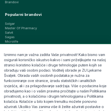
Brandovi
Popularni brandovi
Solgar
Master Of Pharmacy
Salvit
Sagas
Microlife
Vichy
La Roche-Posay
Iznimno nam je važna zaštita Vaše privatnosti! Kako bismo vam
CeraVe
Eucerin
osigurali korisničko iskustvo kakvo i sami priželjkujete na našoj
Avene
stranici koristimo kolačiće i druge tehnologije putem kojih se
Bioderma
obrađuju vaši osobni podaci. Voditelj obrade je ZU Ljekarne
Svi brandovi
Švaljek. Obrada vaših osobnih podataka je nužna za
funkcioniranje ove stranice, izradu statističkih i analitičkih
Info
izvješća, ali i za prilagođavanje sadržaja. Više o podacima koje
obrađujemo kao i o vašim pravima pročitajte u našim Politikama
Trebate pomoć ili imate pitanja?
privatnosti, a o kolačićima i drugim tehnologijama u Politikama
kolačića. Kolačiće u bilo kojem trenutku možete ponovno
+385 91 6191 901
ažurirati. Ukoliko Vas zanima više ili želite ažurirati postavke o
info@eljekarna24.hr