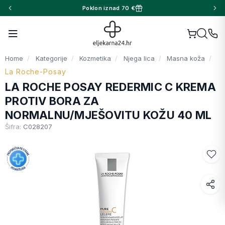
Poklon iznad 70 €
Home
Kategorije
Kozmetika
Njega lica
Masna koža
La Roche-Posay
LA ROCHE POSAY REDERMIC C KREMA
PROTIV BORA ZA
NORMALNU/MJEŠOVITU KOŽU 40 ML
Šifra:
C028207
Facebook
WhatsApp