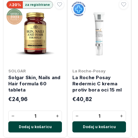
20%
za registrirane
SOLGAR
La Roche-Posay
Solgar Skin, Nails and
La Roche Posay
Hair formula 60
Redermic C krema
tableta
protiv bora oci 15 ml
€24,96
€40,82
−
+
−
+
Dodaj u košaricu
Dodaj u košaricu