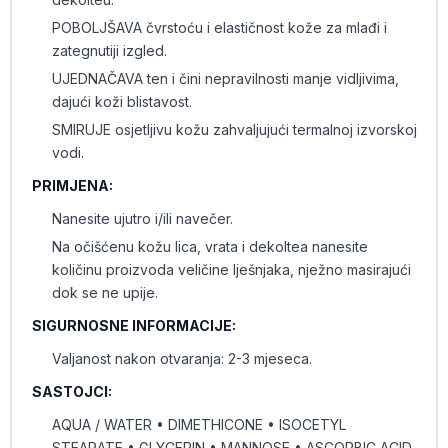
POBOLJŠAVA čvrstoću i elastičnost kože za mlađi i
zategnutiji izgled.
UJEDNAČAVA ten i čini nepravilnosti manje vidljivima,
dajući koži blistavost.
SMIRUJE osjetljivu kožu zahvaljujući termalnoj izvorskoj
vodi.
PRIMJENA:
Nanesite ujutro i/ili navečer.
Na očišćenu kožu lica, vrata i dekoltea nanesite
količinu proizvoda veličine lješnjaka, nježno masirajući
dok se ne upije.
SIGURNOSNE INFORMACIJE:
Valjanost nakon otvaranja: 2-3 mjeseca.
SASTOJCI:
AQUA / WATER • DIMETHICONE • ISOCETYL
STEARATE • GLYCERIN • MANNOSE • ASCORBIC ACID