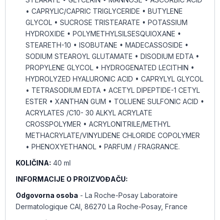
• CAPRYLIC/CAPRIC TRIGLYCERIDE • BUTYLENE
GLYCOL • SUCROSE TRISTEARATE • POTASSIUM
HYDROXIDE • POLYMETHYLSILSESQUIOXANE •
STEARETH-10 • ISOBUTANE • MADECASSOSIDE •
SODIUM STEAROYL GLUTAMATE • DISODIUM EDTA •
PROPYLENE GLYCOL • HYDROGENATED LECITHIN •
HYDROLYZED HYALURONIC ACID • CAPRYLYL GLYCOL
• TETRASODIUM EDTA • ACETYL DIPEPTIDE-1 CETYL
ESTER • XANTHAN GUM • TOLUENE SULFONIC ACID •
ACRYLATES /C10- 30 ALKYL ACRYLATE
CROSSPOLYMER • ACRYLONITRILE/METHYL
METHACRYLATE/VINYLIDENE CHLORIDE COPOLYMER
• PHENOXYETHANOL • PARFUM / FRAGRANCE.
KOLIČINA:
40 ml
INFORMACIJE O PROIZVOĐAČU:
Odgovorna osoba
- La Roche-Posay Laboratoire
Dermatologique CAI, 86270 La Roche-Posay, France