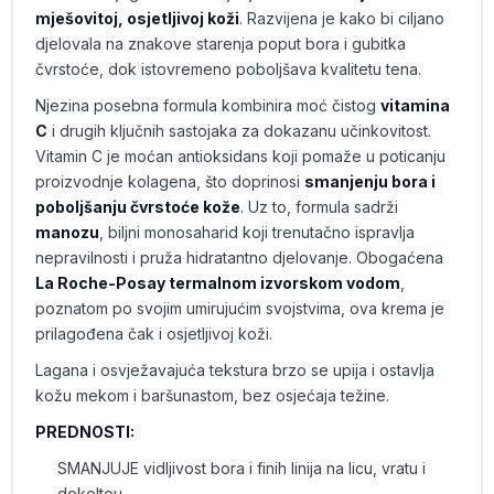
mješovitoj, osjetljivoj koži
. Razvijena je kako bi ciljano
djelovala na znakove starenja poput bora i gubitka
čvrstoće, dok istovremeno poboljšava kvalitetu tena.
Njezina posebna formula kombinira moć čistog
vitamina
C
i drugih ključnih sastojaka za dokazanu učinkovitost.
Vitamin C je moćan antioksidans koji pomaže u poticanju
proizvodnje kolagena, što doprinosi
smanjenju bora i
poboljšanju čvrstoće kože
. Uz to, formula sadrži
manozu
, biljni monosaharid koji trenutačno ispravlja
nepravilnosti i pruža hidratantno djelovanje. Obogaćena
La Roche-Posay termalnom izvorskom vodom
,
poznatom po svojim umirujućim svojstvima, ova krema je
prilagođena čak i osjetljivoj koži.
Lagana i osvježavajuća tekstura brzo se upija i ostavlja
kožu mekom i baršunastom, bez osjećaja težine.
PREDNOSTI:
SMANJUJE vidljivost bora i finih linija na licu, vratu i
dekolteu.