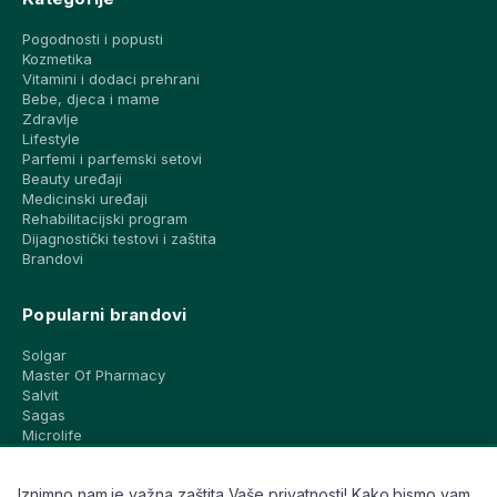
Pogodnosti i popusti
Kozmetika
Vitamini i dodaci prehrani
Bebe, djeca i mame
Zdravlje
Lifestyle
Parfemi i parfemski setovi
Beauty uređaji
Medicinski uređaji
Rehabilitacijski program
Dijagnostički testovi i zaštita
Brandovi
Popularni brandovi
Solgar
Master Of Pharmacy
Salvit
Sagas
Microlife
Vichy
La Roche-Posay
Iznimno nam je važna zaštita Vaše privatnosti! Kako bismo vam
CeraVe