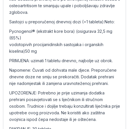
osteoartritisom te smanjuju upale i poboljšavaju zdravlje
zglobova.
Sastojci u preporučenoj dnevnoj dozi (=1 tableta):Neto:
Pycnogenol® (ekstrakt kore bora) (osigurava 32,5 mg
(65%)
vodotopivih procijanidinskih sastojaka i organskih
kiselina)50 mg
PRIMJENA: uzimati 1 tabletu dnevno, najbolje uz obrok.
Napomene: Čuvati od dohvata male djece. Preporučene
dnevne doze ne smiju se prekoračiti. Dodatak prehrani
nije nadomjestak ili zamjena uravnoteženoj prehrani.
UPOZORENJE: Potrebno je prije uzimanja dodatka
prehrani posavjetovati se s liječnikom ili stručnom
osobom. Trudnice i dojilje trebaju konzultirati liječnika prije
upotrebe ovog proizvoda. Ne koristiti ako zaštitna
ovojnica ispod čepa nedostaje ili je oštećena.
PAKIRANJE: 30 tableta