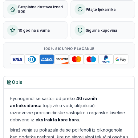
Besplatna dostava iznad
Pitajte ljekarnika
50€
10 godina s vama
Sigurna kupovina
100% SIGURNO PLAĆANJE
Opis
Pycnogenol se sastoji od preko
40 raznih
antioksidansa
topljivih u vodi, uključujući
raznovrsne procijanidinske sastojake i organske kiseline
dobivene iz
ekstrakta kore bora.
Istraživanja su pokazala da se polifenoli iz piknogenola
kao dodatka prehrani, šire po sinovijalnoj tekućini osoba s