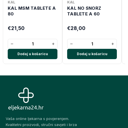
KAL
KAL
KAL MSM TABLETE A
KAL NO SNORZ
80
TABLETE A 60
€21,50
€28,00
−
+
−
+
Dodaj u košaricu
Dodaj u košaricu
Vaša online ljekarna s povjerenjem.
Kvalitetni proizvodi, stručni savjeti i brza