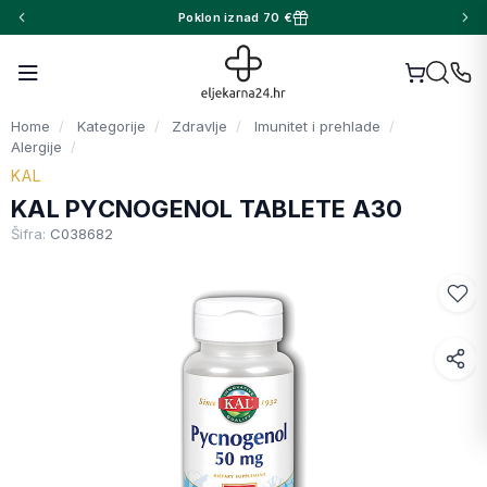
Poklon iznad 70 €
Home
Kategorije
Zdravlje
Imunitet i prehlade
Alergije
KAL
KAL PYCNOGENOL TABLETE A30
Šifra:
C038682
Facebook
WhatsApp
X (Twitter)