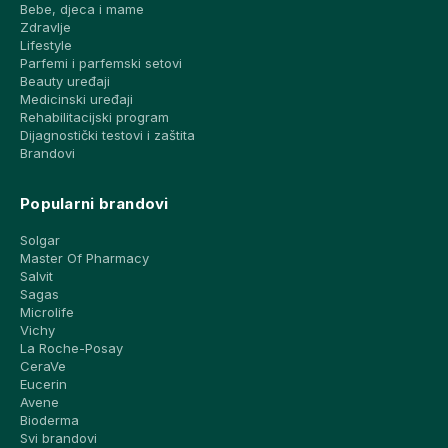
Bebe, djeca i mame
Zdravlje
Lifestyle
Parfemi i parfemski setovi
Beauty uređaji
Medicinski uređaji
Rehabilitacijski program
Dijagnostički testovi i zaštita
Brandovi
Popularni brandovi
Solgar
Master Of Pharmacy
Salvit
Sagas
Microlife
Vichy
La Roche-Posay
CeraVe
Eucerin
Avene
Bioderma
Svi brandovi