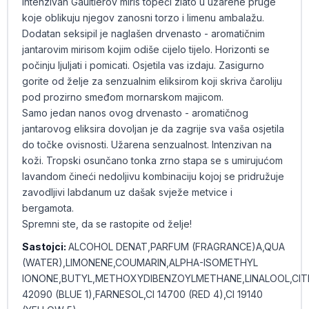
intenzivan Gaultierov miris topeći zlato u užarene pruge
koje oblikuju njegov zanosni torzo i limenu ambalažu.
Dodatan seksipil je naglašen drvenasto - aromatičnim
jantarovim mirisom kojim odiše cijelo tijelo. Horizonti se
počinju ljuljati i pomicati. Osjetila vas izdaju. Zasigurno
gorite od želje za senzualnim eliksirom koji skriva čaroliju
pod prozirno smeđom mornarskom majicom.
Samo jedan nanos ovog drvenasto - aromatičnog
jantarovog eliksira dovoljan je da zagrije sva vaša osjetila
do točke ovisnosti. Užarena senzualnost. Intenzivan na
koži. Tropski osunčano tonka zrno stapa se s umirujućom
lavandom čineći nedoljivu kombinaciju kojoj se pridružuje
zavodljivi labdanum uz dašak svježe metvice i
bergamota.
Spremni ste, da se rastopite od želje!
Sastojci:
ALCOHOL DENAT,PARFUM (FRAGRANCE)A,QUA
(WATER),LIMONENE,COUMARIN,ALPHA-ISOMETHYL
IONONE,BUTYL,METHOXYDIBENZOYLMETHANE,LINALOOL,CITRO
42090 (BLUE 1),FARNESOL,CI 14700 (RED 4),CI 19140