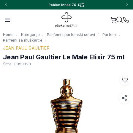
Poklon iznad 70 €
Home
Kategorije
Parfemi i parfemski setovi
Parfemi
Parfemi za muškarce
JEAN PAUL GAULTIER
Jean Paul Gaultier Le Male Elixir 75 ml
Šifra:
C050323
Facebook
WhatsApp
X (Twitter)