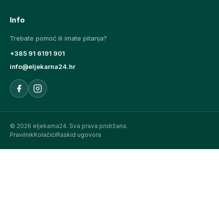
Info
Trebate pomoć ili imate pitanja?
+385 91 6191 901
info@eljekarna24.hr
© 2026 eljekarna24. Sva prava pridržana.
Pravilnik
Kolačići
Raskid ugovora