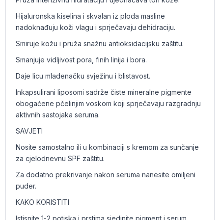
Hijaluronska kiselina i skvalan iz ploda masline
nadoknađuju koži vlagu i sprječavaju dehidraciju.
Smiruje kožu i pruža snažnu antioksidacijsku zaštitu.
Smanjuje vidljivost pora, finih linija i bora.
Daje licu mladenačku svježinu i blistavost.
Inkapsulirani liposomi sadrže čiste mineralne pigmente
obogaćene pčelinjim voskom koji sprječavaju razgradnju
aktivnih sastojaka seruma.
SAVJETI
Nosite samostalno ili u kombinaciji s kremom za sunčanje
za cjelodnevnu SPF zaštitu.
Za dodatno prekrivanje nakon seruma nanesite omiljeni
puder.
KAKO KORISTITI
Istisnite 1-2 potiska i prstima sjedinite pigment i serum.