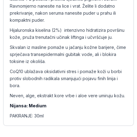
Ravnomjerno nanesite na lice i vrat. Želite li dodatno
prekrivanje, nakon seruma nanesite puder u prahu ili
kompaktni puder.
Hijaluronska kiselina (2%) intenzivno hidratizira površinu
kože, pruža trenutačni učinak liftinga i učvršćuje ju.
Skvalan iz masline pomaže u jačanju kožne barijere, čime
sprječava transepidermalni gubitak vode, ali i blokira
toksine iz okoliša.
CoQ10 ublažava oksidativni stres i pomaže koži u borbi
protiv slobodnih radikala smanjujući pojavu finih linija i
bora.
Neven, alge, ekstrakt kore vrbe i aloe vere umiruju kožu.
Nijansa: Medium
PAKIRANJE: 30ml