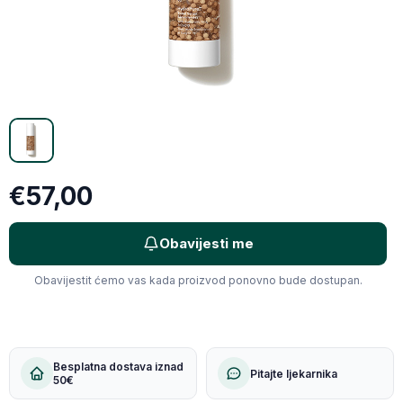
X (Twitter)
Email
Kopiraj link
€57,00
Obavijesti me
Obavijestit ćemo vas kada proizvod ponovno bude dostupan.
Besplatna dostava iznad
Pitajte ljekarnika
50€