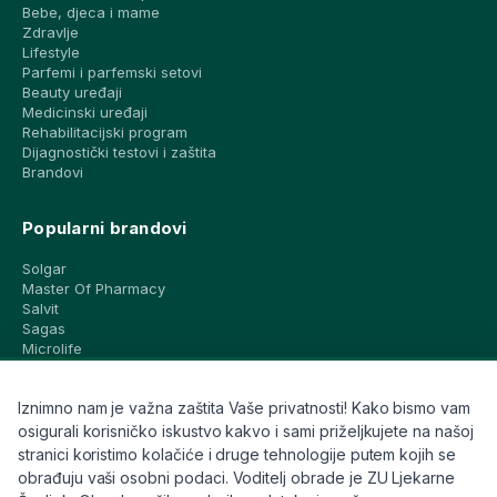
Bebe, djeca i mame
Zdravlje
Lifestyle
Parfemi i parfemski setovi
Beauty uređaji
Medicinski uređaji
Rehabilitacijski program
Dijagnostički testovi i zaštita
Brandovi
Popularni brandovi
Solgar
Master Of Pharmacy
Salvit
Sagas
Microlife
Vichy
La Roche-Posay
Iznimno nam je važna zaštita Vaše privatnosti! Kako bismo vam
CeraVe
Eucerin
osigurali korisničko iskustvo kakvo i sami priželjkujete na našoj
Avene
stranici koristimo kolačiće i druge tehnologije putem kojih se
Bioderma
obrađuju vaši osobni podaci. Voditelj obrade je ZU Ljekarne
Svi brandovi