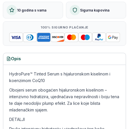
10 godina s vama
Sigurna kupovina
100% SIGURNO PLAĆANJE
Opis
HydroPure™ Tinted Serum s hijaluronskom kiselinom i
koenzimom CoQ10
Obojeni serum obogaćen hijaluronskom kiselinom –
intenzivno hidratizira, ujednačava nepravilnosti i boju tena
te daje neodoljiv plump efekt. Za lice koje blista
mladenačkim sjajem.
DETALJI
Pruža intenzivnu hidrataciju i ujednačava ton kože.