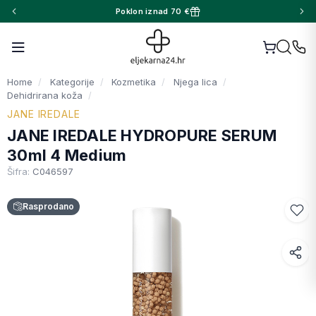
Poklon iznad 70 €
Home
Kategorije
Kozmetika
Njega lica
Dehidrirana koža
JANE IREDALE
JANE IREDALE HYDROPURE SERUM
30ml 4 Medium
Šifra:
C046597
Rasprodano
Facebook
WhatsApp