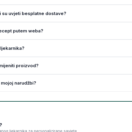
ji su uvjeti besplatne dostave?
a recept putem weba?
ljekarnika?
amijeniti proizvod?
 mojoj narudžbi?
?
ranog ljekarnika za personalizirane savjete