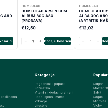
HOMEOLAB
HOMEOLAB
HOMEOLAB ARSENICUM
HOMEOLAB BR
C A80
ALBUM 30C A80
ALBA 30C A80
(PROBAVA)
(ARTRITIS-KAŠ
€12,50
€12,03
−
+
−
+
košaricu
Dodaj u košaricu
Dod
Kategorije
Popular
Pogodnosti i popusti
Solgar
Kozmetika
Master O
Vitamini i dodaci prehrani
Salvit
 količinama
Bebe, djeca i mame
Sagas
a
Zdravlje
Microlife
osti
Lifestyle
Vichy