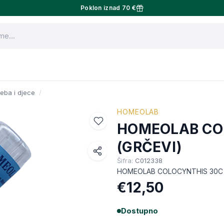
Poklon iznad 70 €
eba i djece
HOMEOLAB
HOMEOLAB CO
(GRČEVI)
Šifra:
C012338
Facebook
HOMEOLAB COLOCYNTHIS 30C smir
WhatsApp
€12,50
X (Twitter)
Dostupno
Email