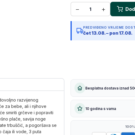
Kopiraj link
PREDVIĐENO VRIJEME DOS
čet 13.08. – pon 17.08.
Besplatna dostava iznad 50
edovoljno razvijenog
e za bebe, ali i njihove
10 godina s vama
e smiriti grčeve i popraviti
ešno plače, savija noge
rate trbuščić, a pogoršava se
100%
čaja ili vode, 3 puta