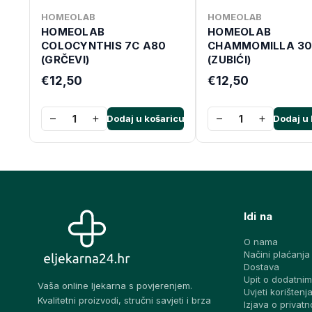
HOMEOLAB
HOMEOLAB
HOMEOLAB
HOMEOLAB
COLOCYNTHIS 7C A80
CHAMMOMILLA 30
(GRČEVI)
(ZUBIĆI)
€12,50
€12,50
−
+
−
+
Dodaj u košaricu
Dodaj u 
Idi na
O nama
Načini plaćanja
Dostava
Upit o dodatnim
Vaša online ljekarna s povjerenjem.
Uvjeti korištenj
Kvalitetni proizvodi, stručni savjeti i brza
Izjava o privatn