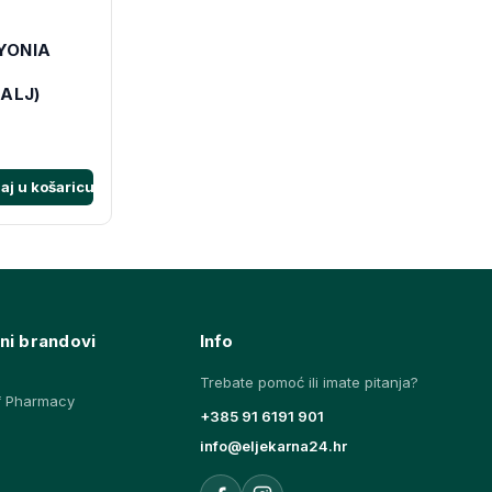
YONIA
ALJ)
aj u košaricu
ni brandovi
Info
Trebate pomoć ili imate pitanja?
f Pharmacy
+385 91 6191 901
info@eljekarna24.hr