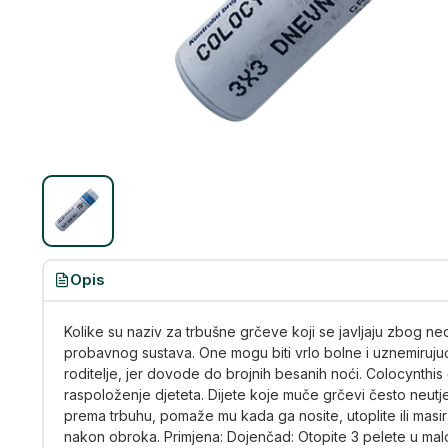
Opis
Kolike su naziv za trbušne grčeve koji se javljaju zbog n
probavnog sustava. One mogu biti vrlo bolne i uznemirujuć
roditelje, jer dovode do brojnih besanih noći. Colocynthis ć
raspoloženje djeteta. Dijete koje muče grčevi često neutj
prema trbuhu, pomaže mu kada ga nosite, utoplite ili masi
nakon obroka. Primjena: Dojenčad: Otopite 3 pelete u malo 