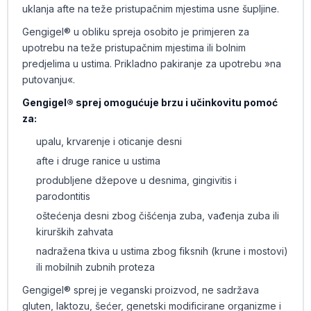
uklanja afte na teže pristupačnim mjestima usne šupljine.
Gengigel® u obliku spreja osobito je primjeren za
upotrebu na teže pristupačnim mjestima ili bolnim
predjelima u ustima. Prikladno pakiranje za upotrebu »na
putovanju«.
Gengigel® sprej omogućuje brzu i učinkovitu pomoć
za:
upalu, krvarenje i oticanje desni
afte i druge ranice u ustima
produbljene džepove u desnima, gingivitis i
parodontitis
oštećenja desni zbog čišćenja zuba, vađenja zuba ili
kirurških zahvata
nadražena tkiva u ustima zbog fiksnih (krune i mostovi)
ili mobilnih zubnih proteza
Gengigel® sprej je veganski proizvod, ne sadržava
gluten, laktozu, šećer, genetski modificirane organizme i