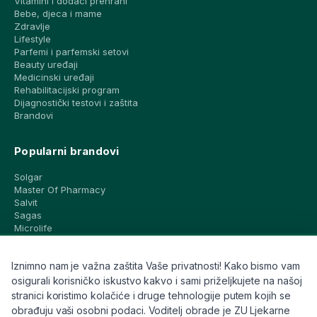
Vitamini i dodaci prehrani
Bebe, djeca i mame
Zdravlje
Lifestyle
Parfemi i parfemski setovi
Beauty uređaji
Medicinski uređaji
Rehabilitacijski program
Dijagnostički testovi i zaštita
Brandovi
Popularni brandovi
Solgar
Master Of Pharmacy
Salvit
Sagas
Microlife
Vichy
La Roche-Posay
Iznimno nam je važna zaštita Vaše privatnosti! Kako bismo vam
CeraVe
Eucerin
osigurali korisničko iskustvo kakvo i sami priželjkujete na našoj
Avene
stranici koristimo kolačiće i druge tehnologije putem kojih se
Bioderma
obrađuju vaši osobni podaci. Voditelj obrade je ZU Ljekarne