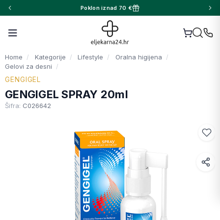
Poklon iznad 70 €
Home
Kategorije
Lifestyle
Oralna higijena
Gelovi za desni
GENGIGEL
GENGIGEL SPRAY 20ml
Šifra:
C026642
Facebook
WhatsApp
X (Twitter)