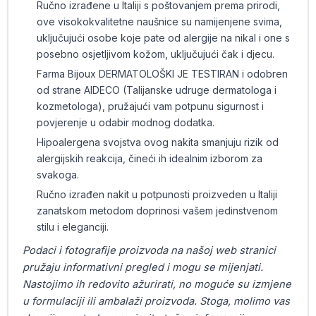
Ručno izrađene u Italiji s poštovanjem prema prirodi,
ove visokokvalitetne naušnice su namijenjene svima,
uključujući osobe koje pate od alergije na nikal i one s
posebno osjetljivom kožom, uključujući čak i djecu.
Farma Bijoux DERMATOLOŠKI JE TESTIRAN i odobren
od strane AIDECO (Talijanske udruge dermatologa i
kozmetologa), pružajući vam potpunu sigurnost i
povjerenje u odabir modnog dodatka.
Hipoalergena svojstva ovog nakita smanjuju rizik od
alergijskih reakcija, čineći ih idealnim izborom za
svakoga.
Ručno izrađen nakit u potpunosti proizveden u Italiji
zanatskom metodom doprinosi vašem jedinstvenom
stilu i eleganciji.
Podaci i fotografije proizvoda na našoj web stranici
pružaju informativni pregled i mogu se mijenjati.
Nastojimo ih redovito ažurirati, no moguće su izmjene
u formulaciji ili ambalaži proizvoda. Stoga, molimo vas