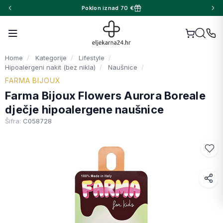
Poklon iznad 70 €
Home
Kategorije
Lifestyle
Hipoalergeni nakit (bez nikla)
Naušnice
FARMA BIJOUX
Farma Bijoux Flowers Aurora Boreale
dječje hipoalergene naušnice
Šifra:
C058728
Facebook
WhatsApp