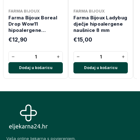
FARMA BIJOUX
FARMA BIJOUX
Farma Bijoux Boreal
Farma Bijoux Ladybug
Drop Wow11
dječje hipoalergene
hipoalergene
naušnice 8 mm
naušnice
€12,90
€15,00
−
+
−
+
Dodaj u košaricu
Dodaj u košaricu
Vaša online ljekarna s povjerenjem.