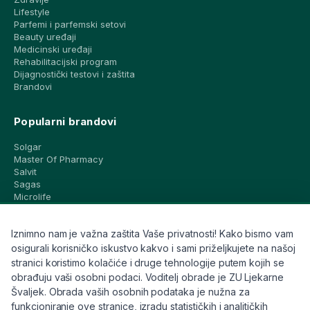
Lifestyle
Parfemi i parfemski setovi
Beauty uređaji
Medicinski uređaji
Rehabilitacijski program
Dijagnostički testovi i zaštita
Brandovi
Popularni brandovi
Solgar
Master Of Pharmacy
Salvit
Sagas
Microlife
Vichy
La Roche-Posay
Iznimno nam je važna zaštita Vaše privatnosti! Kako bismo vam
CeraVe
Eucerin
osigurali korisničko iskustvo kakvo i sami priželjkujete na našoj
Avene
stranici koristimo kolačiće i druge tehnologije putem kojih se
Bioderma
obrađuju vaši osobni podaci. Voditelj obrade je ZU Ljekarne
Svi brandovi
Švaljek. Obrada vaših osobnih podataka je nužna za
funkcioniranje ove stranice, izradu statističkih i analitičkih