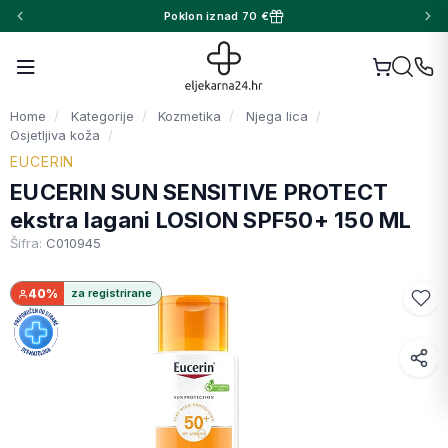
Poklon iznad 70 €
Home
Kategorije
Kozmetika
Njega lica
Osjetljiva koža
EUCERIN
EUCERIN SUN SENSITIVE PROTECT
ekstra lagani LOSION SPF50+ 150 ML
Šifra:
C010945
40%
za registrirane
Facebook
WhatsApp