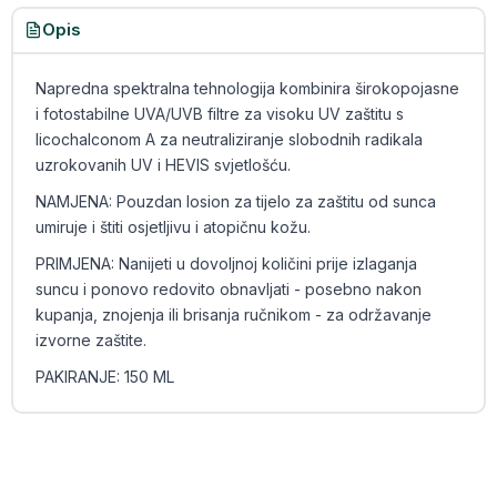
Opis
Napredna spektralna tehnologija kombinira širokopojasne
i fotostabilne UVA/UVB filtre za visoku UV zaštitu s
licochalconom A za neutraliziranje slobodnih radikala
uzrokovanih UV i HEVIS svjetlošću.
NAMJENA: Pouzdan losion za tijelo za zaštitu od sunca
umiruje i štiti osjetljivu i atopičnu kožu.
PRIMJENA: Nanijeti u dovoljnoj količini prije izlaganja
suncu i ponovo redovito obnavljati - posebno nakon
kupanja, znojenja ili brisanja ručnikom - za održavanje
izvorne zaštite.
PAKIRANJE: 150 ML