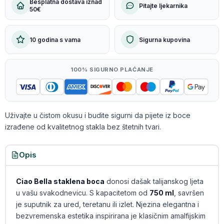
Besplatna dostava iznad
Pitajte ljekarnika
50€
10 godina s vama
Sigurna kupovina
100% SIGURNO PLAĆANJE
Uživajte u čistom okusu i budite sigurni da pijete iz boce
izrađene od kvalitetnog stakla bez štetnih tvari.
Opis
Ciao Bella staklena boca
donosi dašak talijanskog ljeta
u vašu svakodnevicu. S kapacitetom od
750 ml
, savršen
je suputnik za ured, teretanu ili izlet. Njezina elegantna i
bezvremenska estetika inspirirana je klasičnim amalfijskim