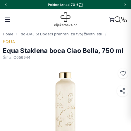
Poklon iznad 70 €
Home
do-DAJ 5! Dodaci prehrani za tvoj životni stil.
EQUA
Equa Staklena boca Ciao Bella, 750 ml
Šifra:
C059944
Facebook
WhatsApp
X (Twitter)
Email