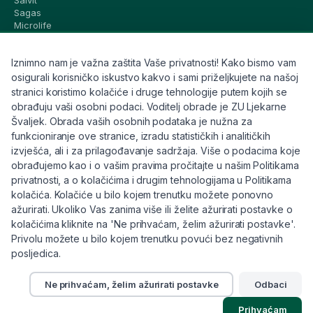
Salvit
Sagas
Microlife
Vichy
La Roche-Posay
Iznimno nam je važna zaštita Vaše privatnosti! Kako bismo vam
CeraVe
Eucerin
osigurali korisničko iskustvo kakvo i sami priželjkujete na našoj
Avene
stranici koristimo kolačiće i druge tehnologije putem kojih se
Bioderma
obrađuju vaši osobni podaci. Voditelj obrade je ZU Ljekarne
Svi brandovi
Švaljek. Obrada vaših osobnih podataka je nužna za
funkcioniranje ove stranice, izradu statističkih i analitičkih
Info
izvješća, ali i za prilagođavanje sadržaja. Više o podacima koje
obrađujemo kao i o vašim pravima pročitajte u našim Politikama
Trebate pomoć ili imate pitanja?
privatnosti, a o kolačićima i drugim tehnologijama u Politikama
kolačića. Kolačiće u bilo kojem trenutku možete ponovno
+385 91 6191 901
ažurirati. Ukoliko Vas zanima više ili želite ažurirati postavke o
info@eljekarna24.hr
kolačićima kliknite na 'Ne prihvaćam, želim ažurirati postavke'.
Privolu možete u bilo kojem trenutku povući bez negativnih
posljedica.
Ne prihvaćam, želim ažurirati postavke
Odbaci
© 2026 eljekarna24. Sva prava pridržana.
Prihvaćam
Pravilnik
Kolačići
Raskid ugovora