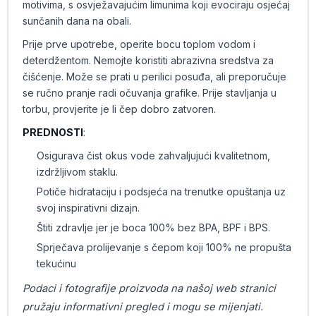
motivima, s osvježavajućim limunima koji evociraju osjećaj
sunčanih dana na obali.
Prije prve upotrebe, operite bocu toplom vodom i
deterdžentom. Nemojte koristiti abrazivna sredstva za
čišćenje. Može se prati u perilici posuđa, ali preporučuje
se ručno pranje radi očuvanja grafike. Prije stavljanja u
torbu, provjerite je li čep dobro zatvoren.
PREDNOSTI
:
Osigurava čist okus vode zahvaljujući kvalitetnom,
izdržljivom staklu.
Potiče hidrataciju i podsjeća na trenutke opuštanja uz
svoj inspirativni dizajn.
Štiti zdravlje jer je boca 100% bez BPA, BPF i BPS.
Sprječava prolijevanje s čepom koji 100% ne propušta
tekućinu
Podaci i fotografije proizvoda na našoj web stranici
pružaju informativni pregled i mogu se mijenjati.