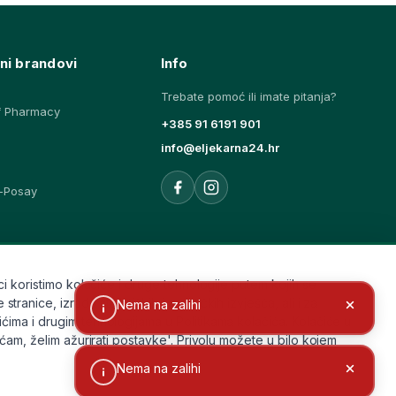
ni brandovi
Info
Trebate pomoć ili imate pitanja?
f Pharmacy
+385 91 6191 901
info@eljekarna24.hr
-Posay
ovi
i koristimo kolačiće i druge tehnologije putem kojih se
ice, izradu statističkih i analitičkih izvješća, ali i za
Nema na zalihi
ćima i drugim tehnologijama u Politikama kolačića. Kolačiće u
aćam, želim ažurirati postavke'. Privolu možete u bilo kojem
Nema na zalihi