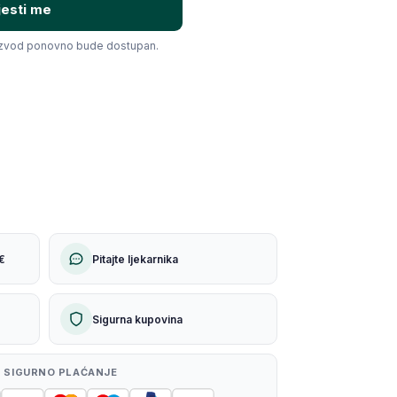
jesti me
izvod ponovno bude dostupan.
€
Pitajte ljekarnika
Sigurna kupovina
 SIGURNO PLAĆANJE