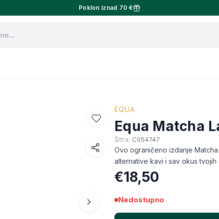
Poklon iznad 70 €
EQUA
Equa Matcha L
Šifra:
C054747
Ovo ograničeno izdanje Matcha 
Facebook
alternative kavi i sav okus tvojih
€18,50
WhatsApp
X (Twitter)
Nedostupno
Email