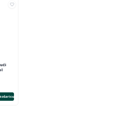
ući
ol
košaricu