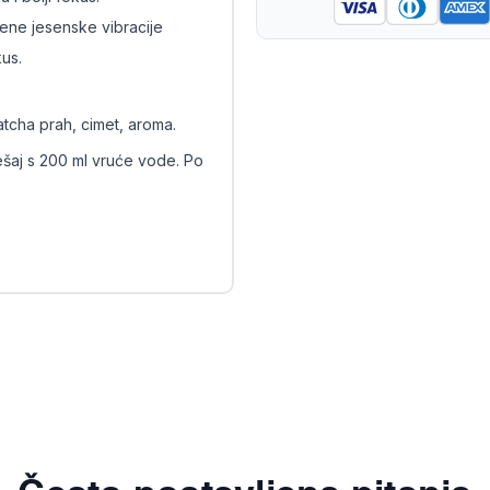
šene jesenske vibracije
us.
tcha prah, cimet, aroma.
ješaj s 200 ml vruće vode. Po