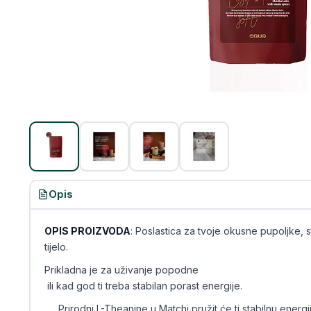
Opis
OPIS PROIZVODA
: Poslastica za tvoje okusne pupoljke, s
tijelo.
Prikladna je za uživanje popodne
ili kad god ti treba stabilan porast energije.
Prirodni L-Theanine u Matchi pružit će ti stabilnu energiju