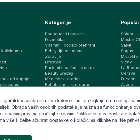
Kategorije
Popular
Pogodnosti i popusti
Solgar
Kozmetika
Master O
Vitamini i dodaci prehrani
Salvit
 količinama
Bebe, djeca i mame
Sagas
a
Zdravlje
Microlife
osti
Lifestyle
Vichy
vine
Parfemi i parfemski setovi
La Roche
Beauty uređaji
CeraVe
anak od kupnje
Medicinski uređaji
Eucerin
podnošenje
Rehabilitacijski program
Avene
Dijagnostički testovi i zaštita
Bioderma
vjeti i ideje
Brandovi
Svi brand
gurali korisničko iskustvo kakvo i sami priželjkujete na našoj stranic
ek. Obrada vaših osobnih podataka je nužna za funkcioniranje ove stran
o vašim pravima pročitajte u našim Politikama privatnosti, a o kolači
 više ili želite ažurirati postavke o kolačićima kliknite na 'Ne prihv