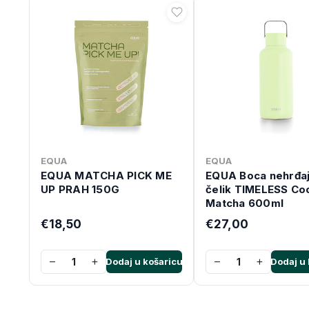
EQUA
EQUA
EQUA MATCHA PICK ME
EQUA Boca nehrđaj
UP PRAH 150G
čelik TIMELESS Co
Matcha 600ml
€18,50
€27,00
−
+
−
+
Dodaj u košaricu
Dodaj u 