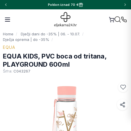
Poklon iznad 70 €
Home
Dječji dani do -35% | 06. - 10.07.
Dječja oprema | do -35%
EQUA
EQUA KIDS, PVC boca od tritana,
PLAYGROUND 600ml
Šifra:
C043267
Facebook
WhatsApp