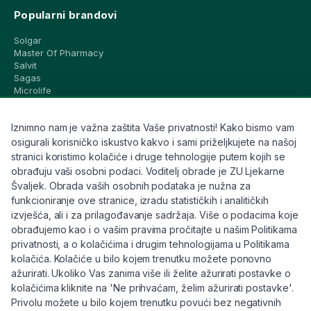
Popularni brandovi
Solgar
Master Of Pharmacy
Salvit
Sagas
Microlife
Vichy
La Roche-Posay
Iznimno nam je važna zaštita Vaše privatnosti! Kako bismo vam
CeraVe
Eucerin
osigurali korisničko iskustvo kakvo i sami priželjkujete na našoj
Avene
stranici koristimo kolačiće i druge tehnologije putem kojih se
Bioderma
obrađuju vaši osobni podaci. Voditelj obrade je ZU Ljekarne
Svi brandovi
Švaljek. Obrada vaših osobnih podataka je nužna za
funkcioniranje ove stranice, izradu statističkih i analitičkih
Info
izvješća, ali i za prilagođavanje sadržaja. Više o podacima koje
obrađujemo kao i o vašim pravima pročitajte u našim Politikama
Trebate pomoć ili imate pitanja?
privatnosti, a o kolačićima i drugim tehnologijama u Politikama
kolačića. Kolačiće u bilo kojem trenutku možete ponovno
+385 91 6191 901
ažurirati. Ukoliko Vas zanima više ili želite ažurirati postavke o
info@eljekarna24.hr
kolačićima kliknite na 'Ne prihvaćam, želim ažurirati postavke'.
Privolu možete u bilo kojem trenutku povući bez negativnih