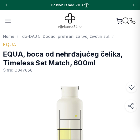
Poklon iznad 70 €
Home
do-DAJ 5! Dodaci prehrani za tvoj životni stil.
EQUA
EQUA, boca od nehrđajućeg čelika,
Timeless Set Match, 600ml
Šifra:
C047656
Facebook
WhatsApp
X (Twitter)