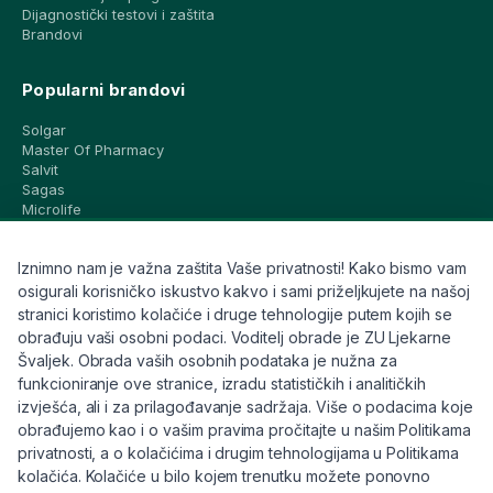
Dijagnostički testovi i zaštita
Brandovi
Popularni brandovi
Solgar
Master Of Pharmacy
Salvit
Sagas
Microlife
Vichy
La Roche-Posay
Iznimno nam je važna zaštita Vaše privatnosti! Kako bismo vam
CeraVe
Eucerin
osigurali korisničko iskustvo kakvo i sami priželjkujete na našoj
Avene
stranici koristimo kolačiće i druge tehnologije putem kojih se
Bioderma
obrađuju vaši osobni podaci. Voditelj obrade je ZU Ljekarne
Svi brandovi
Švaljek. Obrada vaših osobnih podataka je nužna za
funkcioniranje ove stranice, izradu statističkih i analitičkih
Info
izvješća, ali i za prilagođavanje sadržaja. Više o podacima koje
obrađujemo kao i o vašim pravima pročitajte u našim Politikama
Trebate pomoć ili imate pitanja?
privatnosti, a o kolačićima i drugim tehnologijama u Politikama
kolačića. Kolačiće u bilo kojem trenutku možete ponovno
+385 91 6191 901