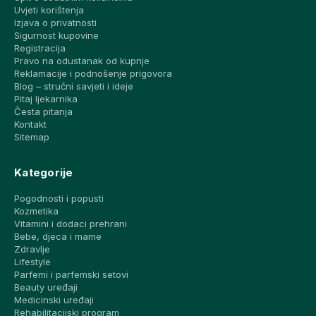
Uvjeti korištenja
Izjava o privatnosti
Sigurnost kupovine
Registracija
Pravo na odustanak od kupnje
Reklamacije i podnošenje prigovora
Blog – stručni savjeti i ideje
Pitaj ljekarnika
Česta pitanja
Kontakt
Sitemap
Kategorije
Pogodnosti i popusti
Kozmetika
Vitamini i dodaci prehrani
Bebe, djeca i mame
Zdravlje
Lifestyle
Parfemi i parfemski setovi
Beauty uređaji
Medicinski uređaji
Rehabilitacijski program