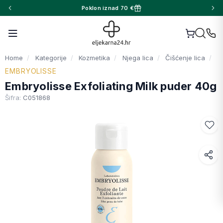
Poklon iznad 70 €
Home
Kategorije
Kozmetika
Njega lica
Čišćenje lica
EMBRYOLISSE
Embryolisse Exfoliating Milk puder 40g
Šifra:
C051868
Facebook
WhatsApp
X (Twitter)
Email