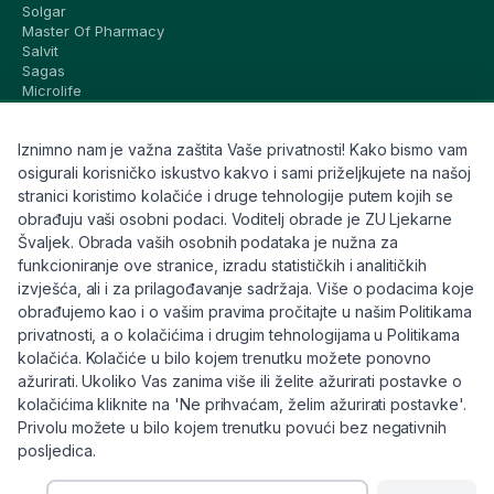
Solgar
Master Of Pharmacy
Salvit
Sagas
Microlife
Vichy
La Roche-Posay
Iznimno nam je važna zaštita Vaše privatnosti! Kako bismo vam
CeraVe
Eucerin
osigurali korisničko iskustvo kakvo i sami priželjkujete na našoj
Avene
stranici koristimo kolačiće i druge tehnologije putem kojih se
Bioderma
obrađuju vaši osobni podaci. Voditelj obrade je ZU Ljekarne
Svi brandovi
Švaljek. Obrada vaših osobnih podataka je nužna za
funkcioniranje ove stranice, izradu statističkih i analitičkih
Info
izvješća, ali i za prilagođavanje sadržaja. Više o podacima koje
obrađujemo kao i o vašim pravima pročitajte u našim Politikama
Trebate pomoć ili imate pitanja?
privatnosti, a o kolačićima i drugim tehnologijama u Politikama
kolačića. Kolačiće u bilo kojem trenutku možete ponovno
+385 91 6191 901
ažurirati. Ukoliko Vas zanima više ili želite ažurirati postavke o
info@eljekarna24.hr
kolačićima kliknite na 'Ne prihvaćam, želim ažurirati postavke'.
Privolu možete u bilo kojem trenutku povući bez negativnih
posljedica.