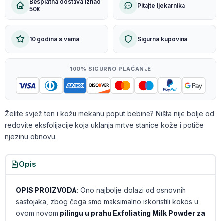
Besplatna dostava iznad
Pitajte ljekarnika
50€
10 godina s vama
Sigurna kupovina
100% SIGURNO PLAĆANJE
Želite svjež ten i kožu mekanu poput bebine? Ništa nije bolje od
redovite eksfolijacije koja uklanja mrtve stanice kože i potiče
njezinu obnovu.
Opis
OPIS PROIZVODA
: Ono najbolje dolazi od osnovnih
sastojaka, zbog čega smo maksimalno iskoristili kokos u
ovom novom
pilingu u prahu Exfoliating Milk Powder za