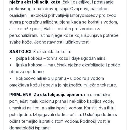
nježnu eksfolijaciju kože
, čak i osjetljive, i postizanje
prekrasnog tena zdravog sjaja. Ovaj novi, pametno
osmišljeni i ekološki prihvatljiviji Embryolisseov proizvod
stvara prozračnu mliječnu pjenu kada se koristi s vodom,
ali se može pomiješati i s ostalim proizvodima za
personaliziranu rutinu njege kože koja ispunjava potrebe
svake kože. Jednostavnost i učinkovitost!
SASTOJCI
: 3 ekstrakta kokosa:
• pulpa kokosa – tonira kožu i daje ugodan miris
• ljuska kokosa – ima učinak nježne eksfolijacije i potiče
obnovu epiderme
• kokosovo mlijeko u prahu – u dodiru s vodom
omekšava kožu i obavija je nježnošću mliječne teksture.
PRIMJENA
:
Za eksfolijaciju pjenom
: na dlanu ruke
pomiješati malu količinu praha i nekoliko kapljica vode,
umasirati na lice, a zatim isprati vodom. Koristiti dva ili tri
puta tjedno. Izbjegavati dodir s očima. U slučaju dodira s
očima temeljito isprati čistom vodom. Podnošljivost je
dermatološki ispitana.