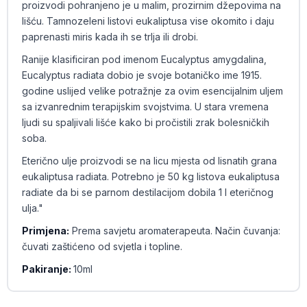
proizvodi pohranjeno je u malim, prozirnim džepovima na
lišću. Tamnozeleni listovi eukaliptusa vise okomito i daju
paprenasti miris kada ih se trlja ili drobi.
Ranije klasificiran pod imenom Eucalyptus amygdalina,
Eucalyptus radiata dobio je svoje botaničko ime 1915.
godine uslijed velike potražnje za ovim esencijalnim uljem
sa izvanrednim terapijskim svojstvima. U stara vremena
ljudi su spaljivali lišće kako bi pročistili zrak bolesničkih
soba.
Eterično ulje proizvodi se na licu mjesta od lisnatih grana
eukaliptusa radiata. Potrebno je 50 kg listova eukaliptusa
radiate da bi se parnom destilacijom dobila 1 l eteričnog
ulja."
Primjena:
Prema savjetu aromaterapeuta. Način čuvanja:
čuvati zaštićeno od svjetla i topline.
Pakiranje:
10ml