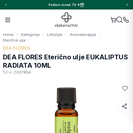
Poklon iznad 70 €
Home
Kategorije
Lifestyle
Aromaterapija
Eterična ulja
DEA FLORES
DEA FLORES Eterično ulje EUKALIPTUS
RADIATA 10ML
Šifra:
C037854
Facebook
WhatsApp