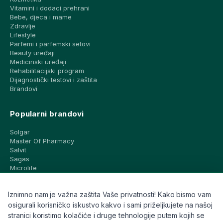
Vitamini i dodaci prehrani
Bebe, djeca i mame
Zdravlje
Lifestyle
Parfemi i parfemski setovi
Beauty uređaji
Medicinski uređaji
Rehabilitacijski program
Dijagnostički testovi i zaštita
Brandovi
Popularni brandovi
Solgar
Master Of Pharmacy
Salvit
Sagas
Microlife
Vichy
La Roche-Posay
Iznimno nam je važna zaštita Vaše privatnosti! Kako bismo vam
CeraVe
Eucerin
osigurali korisničko iskustvo kakvo i sami priželjkujete na našoj
Avene
stranici koristimo kolačiće i druge tehnologije putem kojih se
Bioderma