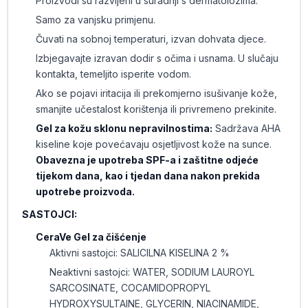
Proizvodi su razvijeni u suradnji s dermatolozima.
Samo za vanjsku primjenu.
Čuvati na sobnoj temperaturi, izvan dohvata djece.
Izbjegavajte izravan dodir s očima i usnama. U slučaju
kontakta, temeljito isperite vodom.
Ako se pojavi iritacija ili prekomjerno isušivanje kože,
smanjite učestalost korištenja ili privremeno prekinite.
Gel za kožu sklonu nepravilnostima:
Sadržava AHA
kiseline koje povećavaju osjetljivost kože na sunce.
Obavezna je upotreba SPF-a i zaštitne odjeće
tijekom dana, kao i tjedan dana nakon prekida
upotrebe proizvoda.
SASTOJCI:
CeraVe Gel za čišćenje
Aktivni sastojci: SALICILNA KISELINA 2 %
Neaktivni sastojci: WATER, SODIUM LAUROYL
SARCOSINATE, COCAMIDOPROPYL
HYDROXYSULTAINE, GLYCERIN, NIACINAMIDE,