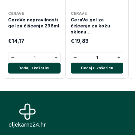
CERAVE
CERAVE
CeraVe nepravilnosti
CeraVe gel za
gel za čišćenje 236ml
čišćenje za kožu
sklonu
nepravilnostima, 473
€14,17
€19,83
ml
−
+
−
+
Dodaj u košaricu
Dodaj u košaricu