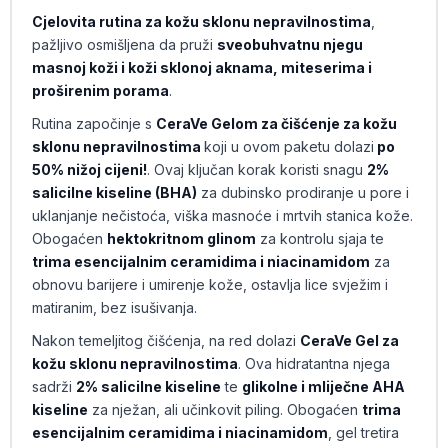
Cjelovita rutina za kožu sklonu nepravilnostima
,
pažljivo osmišljena da pruži
sveobuhvatnu njegu
masnoj koži i koži sklonoj aknama, miteserima i
proširenim porama
.
Rutina započinje s
CeraVe Gelom za čišćenje za kožu
sklonu nepravilnostima
koji u ovom paketu dolazi
po
50% nižoj cijeni!
. Ovaj ključan korak koristi snagu
2%
salicilne kiseline (BHA)
za dubinsko prodiranje u pore i
uklanjanje nečistoća, viška masnoće i mrtvih stanica kože.
Obogaćen
hektokritnom glinom
za kontrolu sjaja te
trima esencijalnim ceramidima i niacinamidom
za
obnovu barijere i umirenje kože, ostavlja lice svježim i
matiranim, bez isušivanja.
Nakon temeljitog čišćenja, na red dolazi
CeraVe Gel za
kožu sklonu nepravilnostima
. Ova hidratantna njega
sadrži
2% salicilne kiseline
te
glikolne i mliječne AHA
kiseline
za nježan, ali učinkovit piling. Obogaćen
trima
esencijalnim ceramidima i niacinamidom
, gel tretira