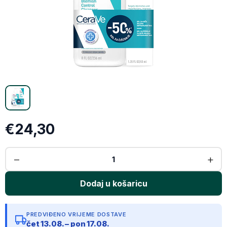
WhatsApp
X (Twitter)
Email
Kopiraj link
€24,30
PREDVIĐENO VRIJEME DOSTAVE
čet 13.08. – pon 17.08.