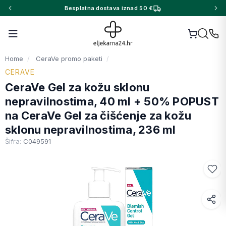
Besplatna dostava iznad 50 €
Home
CeraVe promo paketi
CERAVE
CeraVe Gel za kožu sklonu
nepravilnostima, 40 ml + 50% POPUST
na CeraVe Gel za čišćenje za kožu
sklonu nepravilnostima, 236 ml
Šifra:
C049591
Facebook