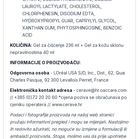
LAUROYL LACTYLATE, CHOLESTEROL,
CHLORPHENESIN, DISODIUM EDTA,
HYDROXYPROPYL GUAR, CAPRYLYL GLYCOL,
XANTHAN GUM, PHYTOSPHINGOSINE, BENZOIC
ACID
KOLIČINA:
Gel za čišćenje 236 ml +
Gel za kožu sklonu
nepravilnostima 40 ml
INFORMACIJE O PROIZVOĐAČU:
Odgovorna osoba
- LOréal USA S/D, Inc., Dist., 62, Quai
Charles Pasqua, 92 300 Levallois Perret, France
Elektronička kontakt adresa
- cerave@hr.oaccare.com
// +385 (0)72 20 20 60 *cijena poziva se obračunava po
cjeniku operatera // www.cerave.hr
Podaci i fotografije proizvoda na našoj web stranici
pružaju informativni pregled i mogu se mijenjati. Nastojimo
ih redovito ažurirati, no moguće su izmjene u formulaciji ili
ambalaži proizvoda. Stoga, molimo vas da prije upotrebe