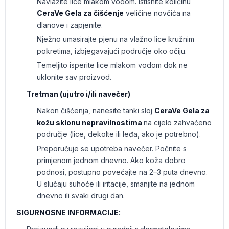
Navlažite lice mlakom vodom. Istisnite količinu
CeraVe Gela za čišćenje
veličine novčića na
dlanove i zapjenite.
Nježno umasirajte pjenu na vlažno lice kružnim
pokretima, izbjegavajući područje oko očiju.
Temeljito isperite lice mlakom vodom dok ne
uklonite sav proizvod.
Tretman (ujutro i/ili navečer)
Nakon čišćenja, nanesite tanki sloj
CeraVe Gela za
kožu sklonu nepravilnostima
na cijelo zahvaćeno
područje (lice, dekolte ili leđa, ako je potrebno).
Preporučuje se upotreba navečer. Počnite s
primjenom jednom dnevno. Ako koža dobro
podnosi, postupno povećajte na 2–3 puta dnevno.
U slučaju suhoće ili iritacije, smanjite na jednom
dnevno ili svaki drugi dan.
SIGURNOSNE INFORMACIJE: