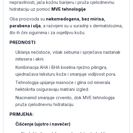
nepravilnosti, jača kožnu barijeru i pruža cjelodnevnu
hidrataciju uz pomoć
MVE tehnologije
.
Oba proizvoda su
nekomedogena, bez mirisa,
parabena i ulja
, a razvijeni su u suradnji s dermatolozima,
što ih čini sigurnima i za osjetljivu kožu.
PREDNOSTI:
Uklanja nečistoće, višak sebuma i sprječava nastanak
mitesera i akni.
Kombinacija AHA i BHA kiselina nježno pilingira,
ujednačava teksturu kože i smanjuje vidljivost pora.
Tehnologija upijanja masnoće i glina od minerala
hektokrita osiguravaju matirani izgled.
Niacinamid smanjuje crvenilo, dok MVE tehnologija
pruža cjelodnevnu hidrataciju.
PRIMJENA:
Čišćenje (ujutro i navečer)