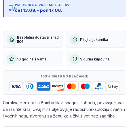
PREDVIĐENO VRIJEME DOSTAVE
čet 13.08. – pon 17.08.
Besplatna dostava iznad
Pitajte ljekarnika
50€
10 godina s vama
Sigurna kupovina
100% SIGURNO PLAĆANJE
Carolina Herrera La Bomba slavi snagu i slobodu, pozivajući vas
da raširite krila. Ovaj miris utjelovljuje radosnu eksploziju cvjetnih
i voćnih nota, stvorenu za ženu koja živi život bez zadrške.