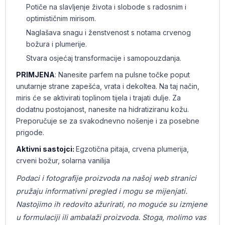
Potiče na slavljenje života i slobode s radosnim i
optimističnim mirisom.
Naglašava snagu i ženstvenost s notama crvenog
božura i plumerije.
Stvara osjećaj transformacije i samopouzdanja.
PRIMJENA
: Nanesite parfem na pulsne točke poput
unutarnje strane zapešća, vrata i dekoltea. Na taj način,
miris će se aktivirati toplinom tijela i trajati dulje. Za
dodatnu postojanost, nanesite na hidratiziranu kožu.
Preporučuje se za svakodnevno nošenje i za posebne
prigode.
Aktivni sastojci:
Egzotična pitaja, crvena plumerija,
crveni božur, solarna vanilija
Podaci i fotografije proizvoda na našoj web stranici
pružaju informativni pregled i mogu se mijenjati.
Nastojimo ih redovito ažurirati, no moguće su izmjene
u formulaciji ili ambalaži proizvoda. Stoga, molimo vas