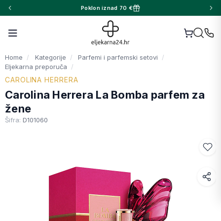
Poklon iznad 70 €
Home
Kategorije
Parfemi i parfemski setovi
Eljekarna preporuča
CAROLINA HERRERA
Carolina Herrera La Bomba parfem za
žene
Šifra:
D101060
Facebook
WhatsApp