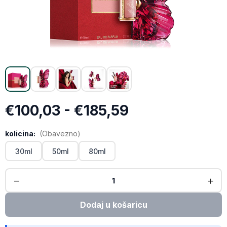
X (Twitter)
Email
Kopiraj link
€100,03 - €185,59
kolicina:
(Obavezno)
30ml
50ml
80ml