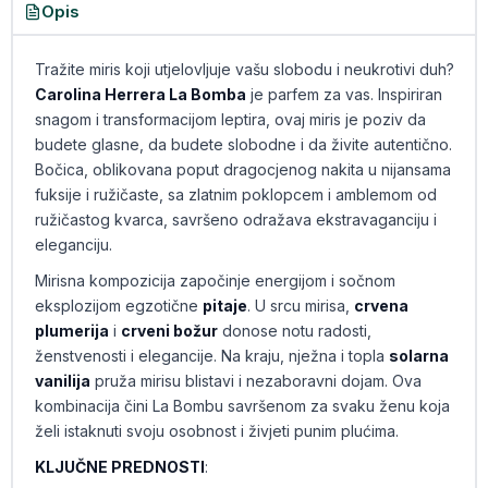
Opis
Tražite miris koji utjelovljuje vašu slobodu i neukrotivi duh?
Carolina Herrera La Bomba
je parfem za vas. Inspiriran
snagom i transformacijom leptira, ovaj miris je poziv da
budete glasne, da budete slobodne i da živite autentično.
Bočica, oblikovana poput dragocjenog nakita u nijansama
fuksije i ružičaste, sa zlatnim poklopcem i amblemom od
ružičastog kvarca, savršeno odražava ekstravaganciju i
eleganciju.
Mirisna kompozicija započinje energijom i sočnom
eksplozijom egzotične
pitaje
. U srcu mirisa,
crvena
plumerija
i
crveni božur
donose notu radosti,
ženstvenosti i elegancije. Na kraju, nježna i topla
solarna
vanilija
pruža mirisu blistavi i nezaboravni dojam. Ova
kombinacija čini La Bombu savršenom za svaku ženu koja
želi istaknuti svoju osobnost i živjeti punim plućima.
KLJUČNE PREDNOSTI
: