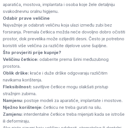
aparatića, mostova, implantata i osoba koje žele detaljniju
svakodnevnu oralnu higijenu.
Odabir prave veličine
Najvažnije je odabrati veličinu koja ulazi između zubi bez
forsiranja. Premala četkica možda neće dovoljno dobro očistiti
prostor, dok prevelika može ozlijediti desni. Često je potrebno
koristiti više veličina za različite dijelove usne šupljine.
Što provjeriti prije kupnje?
Veličinu četkice:
odaberite prema širini međuzubnog
prostora.
Oblik drške:
kraće i duže drške odgovaraju različitim
navikama korištenja.
Fleksibilnost:
savitljive četkice mogu olakšati pristup
stražnjim zubima.
Namjenu:
postoje modeli za aparatiće, implantate i mostove.
Nježno korištenje:
četkicu ne treba gurati na silu.
Zamjenu:
interdentalne četkice treba mijenjati kada se istroše
ili deformiraju.
Ako niste sigurni koju veličinu odabrati, stomatolog ili dentalni