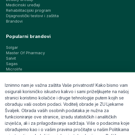
Medicinski uređaji
Rehabilitacijski program
Dijagnostički testovi i zaštita
Brandovi
Popularni brandovi
Solgar
Master Of Pharmacy
Salvit
Sagas
Microlife
Vichy
La Roche-Posay
Iznimno nam je važna zaštita Vaše privatnosti! Kako bismo vam
CeraVe
Eucerin
osigurali korisničko iskustvo kakvo i sami priželjkujete na našoj
Avene
stranici koristimo kolačiće i druge tehnologije putem kojih se
Bioderma
obrađuju vaši osobni podaci. Voditelj obrade je ZU Ljekarne
Svi brandovi
Švaljek. Obrada vaših osobnih podataka je nužna za
funkcioniranje ove stranice, izradu statističkih i analitičkih
Info
izvješća, ali i za prilagođavanje sadržaja. Više o podacima koje
obrađujemo kao i o vašim pravima pročitajte u našim Politikama
Trebate pomoć ili imate pitanja?