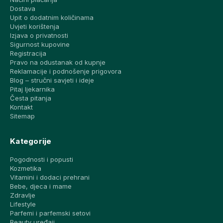
Dostava
Upit o dodatnim količinama
Uvjeti korištenja
Izjava o privatnosti
Sigurnost kupovine
Registracija
Pravo na odustanak od kupnje
Reklamacije i podnošenje prigovora
Blog – stručni savjeti i ideje
Pitaj ljekarnika
Česta pitanja
Kontakt
Sitemap
Kategorije
Pogodnosti i popusti
Kozmetika
Vitamini i dodaci prehrani
Bebe, djeca i mame
Zdravlje
Lifestyle
Parfemi i parfemski setovi
Beauty uređaji