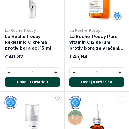
La Roche-Posay
La Roche-Posay
La Roche Posay
La Roche-Posay Pure
Redermic C krema
vitamin C12 serum
protiv bora oci 15 ml
protiv bora za vraćanje
sjaja 30 ml
€40,82
€45,94
−
+
−
+
Dodaj u košaricu
Dodaj u košaricu