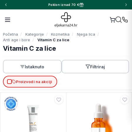
Poklon iznad 70 €
Početna
Kategorije
Kozmetika
Njega lica
Anti age i bore
Vitamin C za lice
Vitamin C za lice
Istaknuto
Filtriraj
Proizvodi na akciji