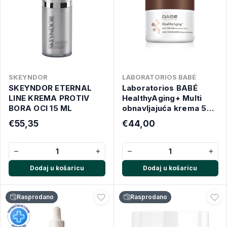
SKEYNDOR
LABORATORIOS BABÉ
SKEYNDOR ETERNAL
Laboratorios BABÉ
LINE KREMA PROTIV
HealthyAging+ Multi
BORA OCI 15 ML
obnavljajuća krema 50
ml
€55,35
€44,00
−
+
−
+
Dodaj u košaricu
Dodaj u košaricu
Rasprodano
Rasprodano