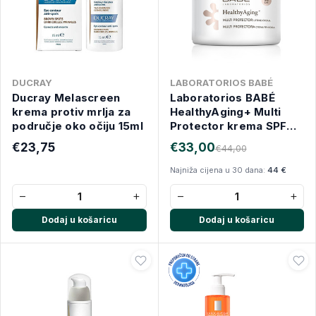
DUCRAY
LABORATORIOS BABÉ
Ducray Melascreen
Laboratorios BABÉ
krema protiv mrlja za
HealthyAging+ Multi
područje oko očiju 15ml
Protector krema SPF
30 50 ml
€23,75
€33,00
€44,00
Najniža cijena u 30 dana:
44 €
−
+
−
+
Dodaj u košaricu
Dodaj u košaricu