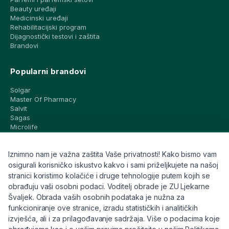
Beauty uređaji
Medicinski uređaji
Rehabilitacijski program
Dijagnostički testovi i zaštita
Brandovi
Popularni brandovi
Solgar
Master Of Pharmacy
Salvit
Sagas
Microlife
Vichy
La Roche-Posay
Iznimno nam je važna zaštita Vaše privatnosti! Kako bismo vam
CeraVe
Eucerin
osigurali korisničko iskustvo kakvo i sami priželjkujete na našoj
Avene
stranici koristimo kolačiće i druge tehnologije putem kojih se
Bioderma
obrađuju vaši osobni podaci. Voditelj obrade je ZU Ljekarne
Svi brandovi
Švaljek. Obrada vaših osobnih podataka je nužna za
funkcioniranje ove stranice, izradu statističkih i analitičkih
Info
izvješća, ali i za prilagođavanje sadržaja. Više o podacima koje