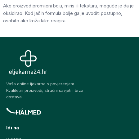
Ako proizvod promijeni boju, miris ili teksturu, moguće je da je
oksidirao. Kod jačih formula bolje ga je uvoditi postupno,
osobito ako koža lako reagira.
Vaša online ljekarna s povjerenjem.
Kvalitetni proizvodi, stručni savjeti i brza
dostava.
Idi na
O nama