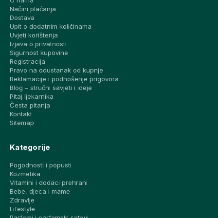
Načini plaćanja
Dostava
Upit o dodatnim količinama
Uvjeti korištenja
Izjava o privatnosti
Sigurnost kupovine
Registracija
Pravo na odustanak od kupnje
Reklamacije i podnošenje prigovora
Blog – stručni savjeti i ideje
Pitaj ljekarnika
Česta pitanja
Kontakt
Sitemap
Kategorije
Pogodnosti i popusti
Kozmetika
Vitamini i dodaci prehrani
Bebe, djeca i mame
Zdravlje
Lifestyle
Parfemi i parfemski setovi