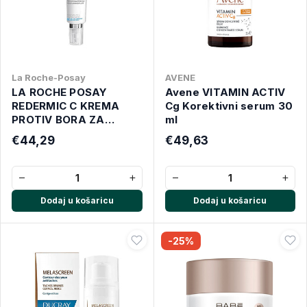
La Roche-Posay
AVENE
LA ROCHE POSAY
Avene VITAMIN ACTIV
REDERMIC C KREMA
Cg Korektivni serum 30
PROTIV BORA ZA
ml
NORMALNU/MJEŠOVITU
€44,29
€49,63
KOŽU 40 ML
−
+
−
+
Dodaj u košaricu
Dodaj u košaricu
-25%