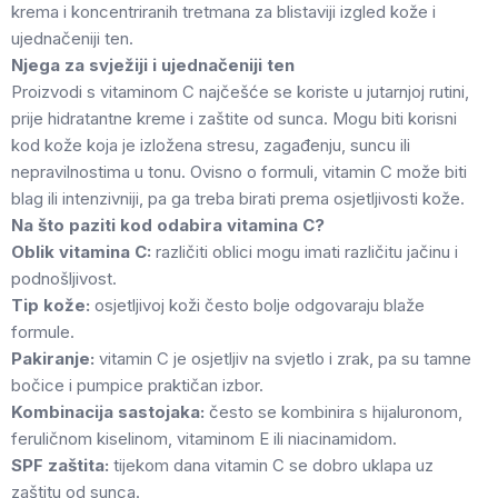
krema i koncentriranih tretmana za blistaviji izgled kože i
ujednačeniji ten.
Njega za svježiji i ujednačeniji ten
Proizvodi s vitaminom C najčešće se koriste u jutarnjoj rutini,
prije hidratantne kreme i zaštite od sunca. Mogu biti korisni
kod kože koja je izložena stresu, zagađenju, suncu ili
nepravilnostima u tonu. Ovisno o formuli, vitamin C može biti
blag ili intenzivniji, pa ga treba birati prema osjetljivosti kože.
Na što paziti kod odabira vitamina C?
Oblik vitamina C:
različiti oblici mogu imati različitu jačinu i
podnošljivost.
Tip kože:
osjetljivoj koži često bolje odgovaraju blaže
formule.
Pakiranje:
vitamin C je osjetljiv na svjetlo i zrak, pa su tamne
bočice i pumpice praktičan izbor.
Kombinacija sastojaka:
često se kombinira s hijaluronom,
feruličnom kiselinom, vitaminom E ili niacinamidom.
SPF zaštita:
tijekom dana vitamin C se dobro uklapa uz
zaštitu od sunca.