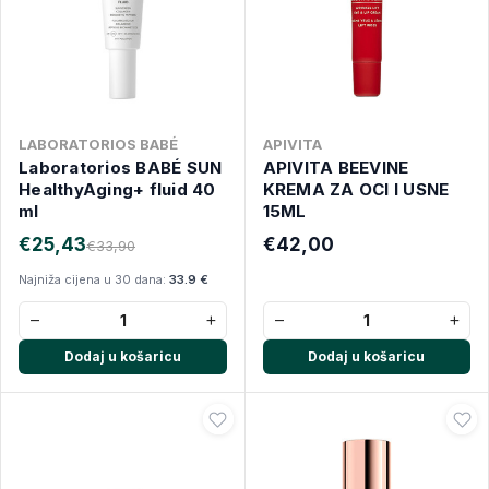
LABORATORIOS BABÉ
APIVITA
Laboratorios BABÉ SUN
APIVITA BEEVINE
HealthyAging+ fluid 40
KREMA ZA OCI I USNE
ml
15ML
€25,43
€42,00
€33,90
Najniža cijena u 30 dana:
33.9 €
−
+
−
+
Dodaj u košaricu
Dodaj u košaricu