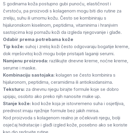
S godinama koža postupno gubi punoću, elastičnost i
čvrstoću, pa proizvodi s kolagenom mogu biti dio rutine za
zreliju, suhu ili umornu kožu. Često se kombiniraju s
hijaluronskom kiselinom, peptidima, vitaminima i hranjivim
sastojcima koji pomažu koži da izgleda njegovanije i glađe.
Odabir prema potrebama kože
Tip kože:
suhoj i zreloj koži često odgovaraju bogatije kreme,
dok mješovitoj koži mogu bolje pristajati laganiji serumi.
Namjenu proizvoda:
razlikujte dnevne kreme, noćne kreme,
serume i maske.
Kombinaciju sastojaka:
kolagen se često kombinira s
hijaluronom, peptidima, ceramidima ili antioksidansima.
Teksturu:
za dnevnu njegu birajte formule koje se dobro
upijaju, osobito ako preko njih nanosite make up.
Stanje kože:
kod kože koja je istovremeno suha i osjetljiva,
prednost imaju nježnije formule bez jakih mirisa.
Kod proizvoda s kolagenom realno je očekivati njegu, bolji
osjećaj hidratacije i glađi izgled kože, posebno ako se koriste
kao dio redovite rutine.