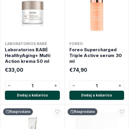
LABORATORIOS BABÉ
FOREO
Laboratorios BABÉ
Foreo Supercharged
HealthyAging+ Multi
Triple Active serum 30
Action krema 50 ml
ml
€33,00
€74,90
−
+
−
+
Dodaj u košaricu
Dodaj u košaricu
Rasprodano
Rasprodano