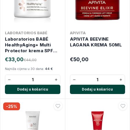
LABORATORIOS BABÉ
APIVITA
Laboratorios BABÉ
APIVITA BEEVINE
HealthyAging+ Multi
LAGANA KREMA 50ML
Protector krema SPF
30 50 ml
€33,00
€50,00
€44,00
Najniža cijena u 30 dana:
44 €
−
+
−
+
Dodaj u košaricu
Dodaj u košaricu
-25%