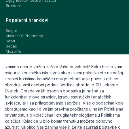
Dijagnostički testovi i zaštita
Brandovi
Popularni brandovi
Solgar
Master Of Pharmacy
Salvit
Sagas
Microlife
Vichy
La Roche-Posay
Iznimno nam je važna zaštita Vaše privatnosti! Kako bismo vam
CeraVe
Eucerin
osigurali korisničko iskustvo kakvo i sami priželjkujete na našoj
Avene
stranici koristimo kolačiće i druge tehnologije putem kojih se
Bioderma
obrađuju vaši osobni podaci. Voditelj obrade je ZU Ljekarne
Svi brandovi
Švaljek. Obrada vaših osobnih podataka je nužna za
funkcioniranje ove stranice, izradu statističkih i analitičkih
Info
izvješća, ali i za prilagođavanje sadržaja. Više o podacima koje
obrađujemo kao i o vašim pravima pročitajte u našim Politikama
Trebate pomoć ili imate pitanja?
privatnosti, a o kolačićima i drugim tehnologijama u Politikama
kolačića. Kolačiće u bilo kojem trenutku možete ponovno
+385 91 6191 901
ažurirati. Ukoliko Vas zanima više ili želite ažurirati postavke o