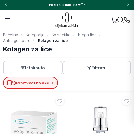
Poklon iznad 70 €
Početna
Kategorije
Kozmetika
Njega lica
Anti age i bore
Kolagen za lice
Kolagen za lice
Istaknuto
Filtriraj
Proizvodi na akciji