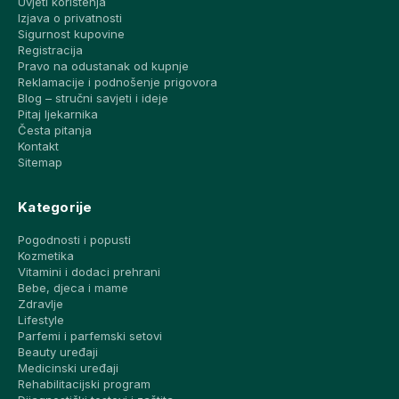
Uvjeti korištenja
Izjava o privatnosti
Sigurnost kupovine
Registracija
Pravo na odustanak od kupnje
Reklamacije i podnošenje prigovora
Blog – stručni savjeti i ideje
Pitaj ljekarnika
Česta pitanja
Kontakt
Sitemap
Kategorije
Pogodnosti i popusti
Kozmetika
Vitamini i dodaci prehrani
Bebe, djeca i mame
Zdravlje
Lifestyle
Parfemi i parfemski setovi
Beauty uređaji
Medicinski uređaji
Rehabilitacijski program