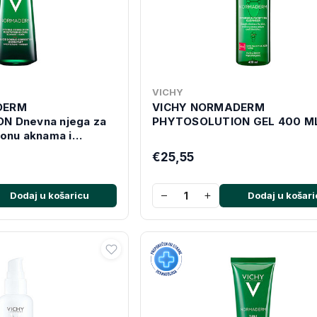
VICHY
DERM
VICHY NORMADERM
N Dnevna njega za
PHYTOSOLUTION GEL 400 M
onu aknama i
a, 50 ml
€25,55
−
+
Dodaj u košaricu
Dodaj u košari