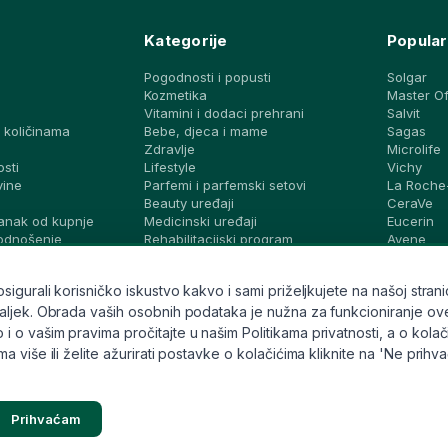
Kategorije
Popular
Pogodnosti i popusti
Solgar
Kozmetika
Master O
Vitamini i dodaci prehrani
Salvit
 količinama
Bebe, djeca i mame
Sagas
a
Zdravlje
Microlife
osti
Lifestyle
Vichy
vine
Parfemi i parfemski setovi
La Roche
Beauty uređaji
CeraVe
anak od kupnje
Medicinski uređaji
Eucerin
podnošenje
Rehabilitacijski program
Avene
Dijagnostički testovi i zaštita
Bioderma
vjeti i ideje
Brandovi
Svi brand
gurali korisničko iskustvo kakvo i sami priželjkujete na našoj stranic
ek. Obrada vaših osobnih podataka je nužna za funkcioniranje ove stran
o vašim pravima pročitajte u našim Politikama privatnosti, a o kolači
 više ili želite ažurirati postavke o kolačićima kliknite na 'Ne prihv
Prihvaćam