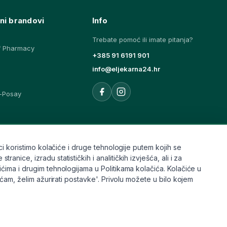
ni brandovi
Info
Trebate pomoć ili imate pitanja?
f Pharmacy
+385 91 6191 901
info@eljekarna24.hr
-Posay
ovi
i koristimo kolačiće i druge tehnologije putem kojih se
ice, izradu statističkih i analitičkih izvješća, ali i za
ćima i drugim tehnologijama u Politikama kolačića. Kolačiće u
aćam, želim ažurirati postavke'. Privolu možete u bilo kojem
Pravilnik
Kolačići
Raskid ugovora