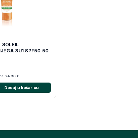
 SOLEIL
JEGA 3U1 SPF50 50
ana:
24.96 €
Dodaj u košaricu