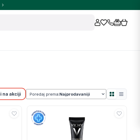
 na akciji
Poredaj prema: