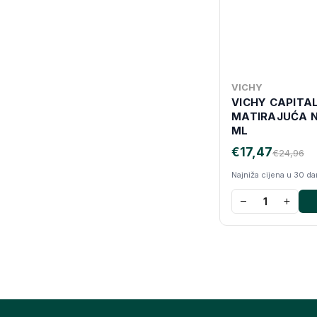
VICHY
VICHY CAPITAL
MATIRAJUĆA N
ML
€17,47
€24,96
Najniža cijena u 30 d
−
+