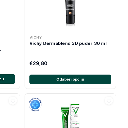
VICHY
Vichy Dermablend 3D puder 30 ml
L
€29,80
cu
Odaberi opciju