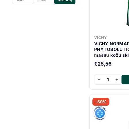
VICHY
VICHY NORMA
PHYTOSOLUTIO
masnu kožu skl
nepravilnostim
€25,56
−
+
-30%