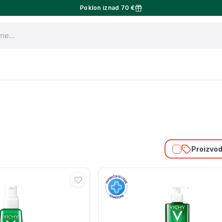
Poklon iznad 70 €
Proizvodi