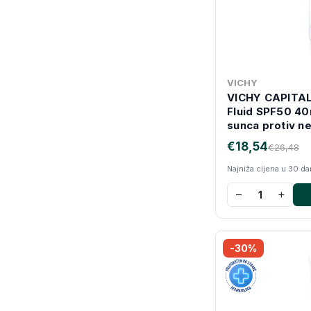
VICHY
VICHY CAPITAL
Fluid SPF50 40m
sunca protiv ne
€18,54
€26,48
Najniža cijena u 30 d
−
+
-30%