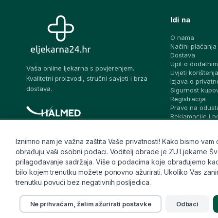
Idi na
O nama
Načini plaćanja
Dostava
Upit o dodatnim
Vaša online ljekarna s povjerenjem.
Uvjeti korištenj
Kvalitetni proizvodi, stručni savjeti i brza
Izjava o privatn
dostava.
Sigurnost kupo
Registracija
Pravo na odust
Reklamacije i 
prigovora
Blog – stručni sa
Iznimno nam je važna zaštita Vaše privatnosti! Kako bismo vam osi
Pitaj ljekarnika
obrađuju vaši osobni podaci. Voditelj obrade je ZU Ljekarne Švalj
Česta pitanja
Kontakt
prilagođavanje sadržaja. Više o podacima koje obrađujemo kao i 
Sitemap
bilo kojem trenutku možete ponovno ažurirati. Ukoliko Vas zanima
trenutku povući bez negativnih posljedica.
Ne prihvaćam, želim ažurirati postavke
Odbaci
© 2026 eljekarna24. Sva prava pridržana.