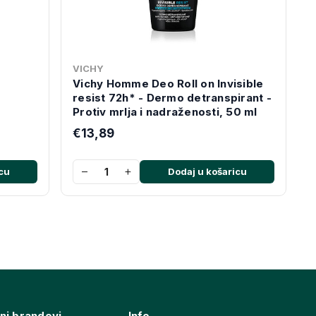
VICHY
Vichy Homme Deo Roll on Invisible
resist 72h* - Dermo detranspirant -
Protiv mrlja i nadraženosti, 50 ml
€13,89
−
+
cu
Dodaj u košaricu
ni brandovi
Info