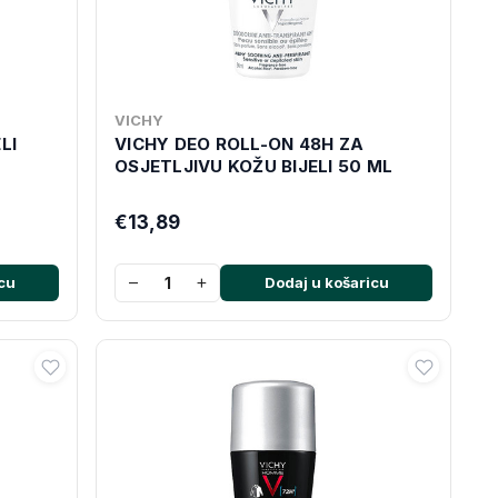
VICHY
LI
VICHY DEO ROLL-ON 48H ZA
OSJETLJIVU KOŽU BIJELI 50 ML
€13,89
−
+
cu
Dodaj u košaricu