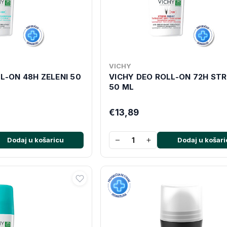
VICHY
L-ON 48H ZELENI 50
VICHY DEO ROLL-ON 72H ST
50 ML
€13,89
−
+
Dodaj u košaricu
Dodaj u košari