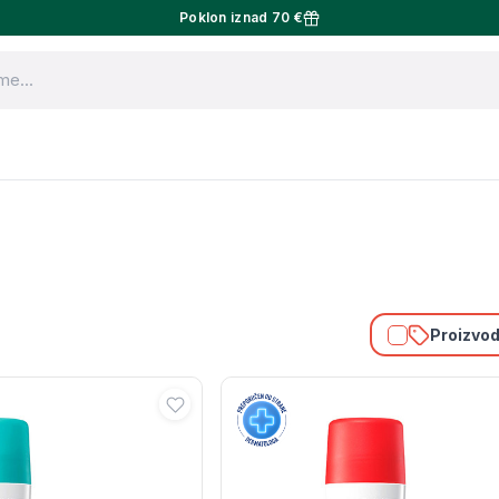
Poklon iznad 70 €
Proizvodi