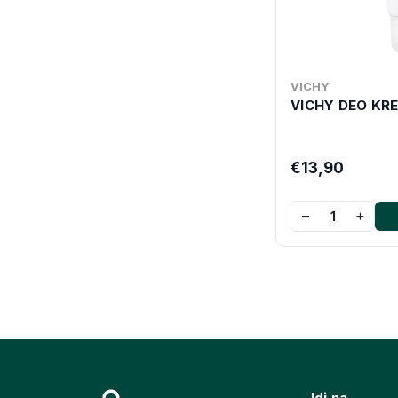
VICHY
VICHY DEO KR
€13,90
−
+
Idi na