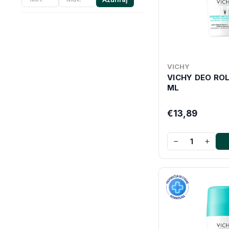
VICHY
VICHY DEO ROL
ML
€13,89
−
+