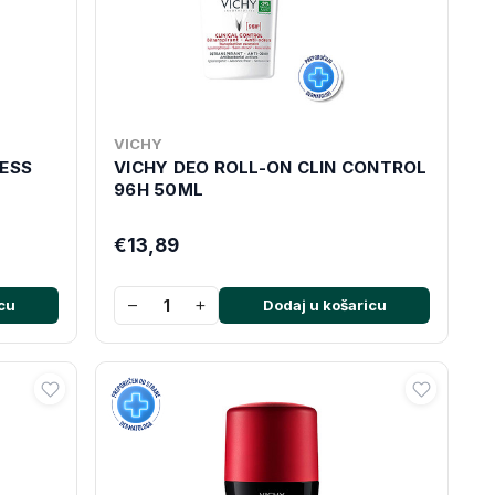
VICHY
RESS
VICHY DEO ROLL-ON CLIN CONTROL
96H 50ML
€13,89
−
+
cu
Dodaj u košaricu