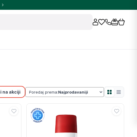
 na akciji
Poredaj prema: