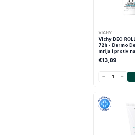
VICHY
Vichy DEO ROLL 
72h - Dermo De
mrlja i protiv 
€13,89
−
+