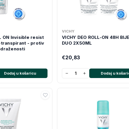
VICHY
ON Invisible resist
VICHY DEO ROLL-ON 48H BIJE
transpirant - protiv
DUO 2X50ML
nadraženosti
€20,83
−
+
Dodaj u košaricu
Dodaj u košari