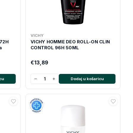
VICHY
72H
VICHY HOMME DEO ROLL-ON CLIN
a
CONTROL 96H 50ML
€13,89
−
+
cu
Dodaj u košaricu