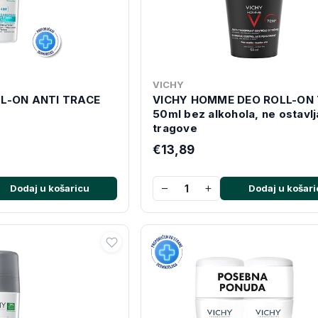
VICHY
LL-ON ANTI TRACE
VICHY HOMME DEO ROLL-ON 
50ml bez alkohola, ne ostavlj
tragove
€13,89
−
+
Dodaj u košaricu
Dodaj u košari