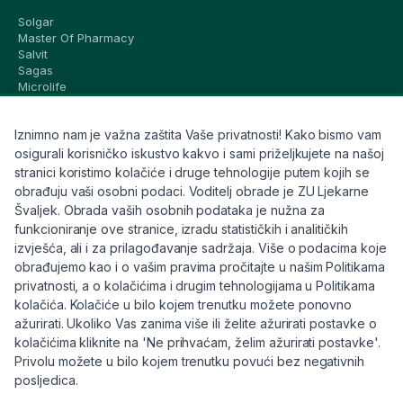
Solgar
Master Of Pharmacy
Salvit
Sagas
Microlife
Vichy
La Roche-Posay
Iznimno nam je važna zaštita Vaše privatnosti! Kako bismo vam
CeraVe
Eucerin
osigurali korisničko iskustvo kakvo i sami priželjkujete na našoj
Avene
stranici koristimo kolačiće i druge tehnologije putem kojih se
Bioderma
obrađuju vaši osobni podaci. Voditelj obrade je ZU Ljekarne
Svi brandovi
Švaljek. Obrada vaših osobnih podataka je nužna za
funkcioniranje ove stranice, izradu statističkih i analitičkih
Info
izvješća, ali i za prilagođavanje sadržaja. Više o podacima koje
obrađujemo kao i o vašim pravima pročitajte u našim Politikama
Trebate pomoć ili imate pitanja?
privatnosti, a o kolačićima i drugim tehnologijama u Politikama
kolačića. Kolačiće u bilo kojem trenutku možete ponovno
+385 91 6191 901
ažurirati. Ukoliko Vas zanima više ili želite ažurirati postavke o
info@eljekarna24.hr
kolačićima kliknite na 'Ne prihvaćam, želim ažurirati postavke'.
Privolu možete u bilo kojem trenutku povući bez negativnih
posljedica.