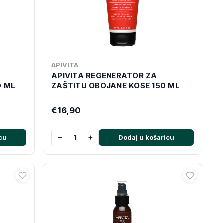
APIVITA
APIVITA REGENERATOR ZA
0 ML
ZAŠTITU OBOJANE KOSE 150 ML
€16,90
−
+
cu
Dodaj u košaricu