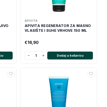
APIVITA
JIVO
APIVITA REGENERATOR ZA MASNO
VLASIŠTE I SUHE VRHOVE 150 ML
€16,90
−
+
cu
Dodaj u košaricu