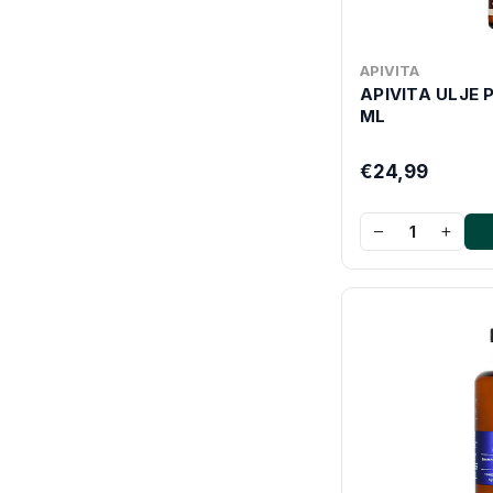
APIVITA
APIVITA ULJE 
ML
€24,99
−
+