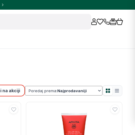
 na akciji
Poredaj prema: