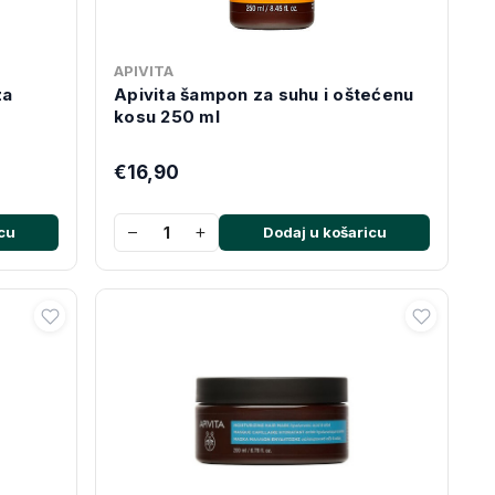
APIVITA
za
Apivita šampon za suhu i oštećenu
kosu 250 ml
€16,90
−
+
cu
Dodaj u košaricu