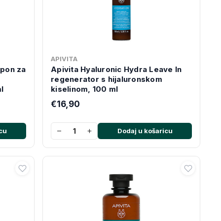
APIVITA
mpon za
Apivita Hyaluronic Hydra Leave In
regenerator s hijaluronskom
l
kiselinom, 100 ml
€16,90
−
+
cu
Dodaj u košaricu