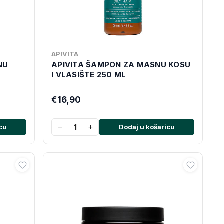
APIVITA
NU
APIVITA ŠAMPON ZA MASNU KOSU
I VLASIŠTE 250 ML
€16,90
−
+
cu
Dodaj u košaricu