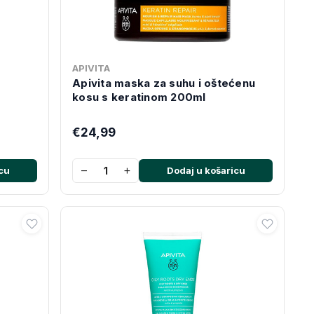
APIVITA
Apivita maska za suhu i oštećenu
kosu s keratinom 200ml
€24,99
−
+
cu
Dodaj u košaricu