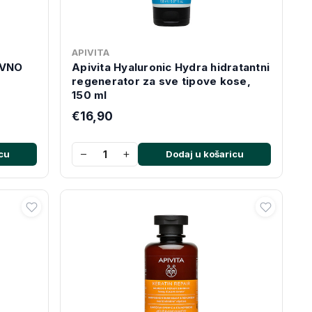
APIVITA
EVNO
Apivita Hyaluronic Hydra hidratantni
regenerator za sve tipove kose,
150 ml
€16,90
−
+
cu
Dodaj u košaricu