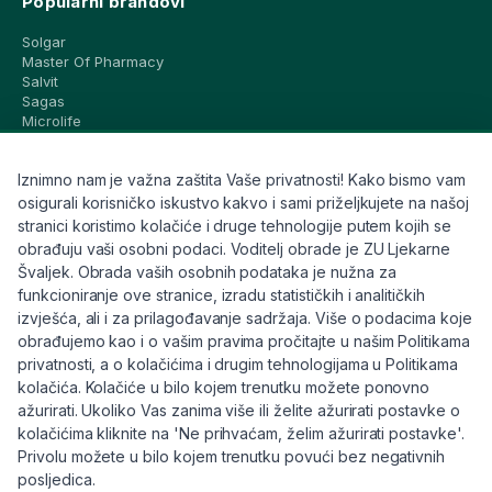
Popularni brandovi
Solgar
Master Of Pharmacy
Salvit
Sagas
Microlife
Vichy
La Roche-Posay
Iznimno nam je važna zaštita Vaše privatnosti! Kako bismo vam
CeraVe
Eucerin
osigurali korisničko iskustvo kakvo i sami priželjkujete na našoj
Avene
stranici koristimo kolačiće i druge tehnologije putem kojih se
Bioderma
obrađuju vaši osobni podaci. Voditelj obrade je ZU Ljekarne
Svi brandovi
Švaljek. Obrada vaših osobnih podataka je nužna za
funkcioniranje ove stranice, izradu statističkih i analitičkih
Info
izvješća, ali i za prilagođavanje sadržaja. Više o podacima koje
obrađujemo kao i o vašim pravima pročitajte u našim Politikama
Trebate pomoć ili imate pitanja?
privatnosti, a o kolačićima i drugim tehnologijama u Politikama
kolačića. Kolačiće u bilo kojem trenutku možete ponovno
+385 91 6191 901
ažurirati. Ukoliko Vas zanima više ili želite ažurirati postavke o
info@eljekarna24.hr
kolačićima kliknite na 'Ne prihvaćam, želim ažurirati postavke'.
Privolu možete u bilo kojem trenutku povući bez negativnih
posljedica.