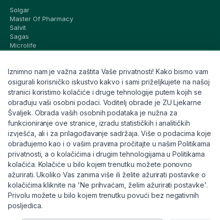
Solgar
Master Of Pharmacy
Salvit
Sagas
Microlife
Vichy
La Roche-Posay
Iznimno nam je važna zaštita Vaše privatnosti! Kako bismo vam
CeraVe
Eucerin
osigurali korisničko iskustvo kakvo i sami priželjkujete na našoj
Avene
stranici koristimo kolačiće i druge tehnologije putem kojih se
Bioderma
obrađuju vaši osobni podaci. Voditelj obrade je ZU Ljekarne
Svi brandovi
Švaljek. Obrada vaših osobnih podataka je nužna za
funkcioniranje ove stranice, izradu statističkih i analitičkih
Info
izvješća, ali i za prilagođavanje sadržaja. Više o podacima koje
obrađujemo kao i o vašim pravima pročitajte u našim Politikama
Trebate pomoć ili imate pitanja?
privatnosti, a o kolačićima i drugim tehnologijama u Politikama
kolačića. Kolačiće u bilo kojem trenutku možete ponovno
+385 91 6191 901
ažurirati. Ukoliko Vas zanima više ili želite ažurirati postavke o
info@eljekarna24.hr
kolačićima kliknite na 'Ne prihvaćam, želim ažurirati postavke'.
Privolu možete u bilo kojem trenutku povući bez negativnih
posljedica.