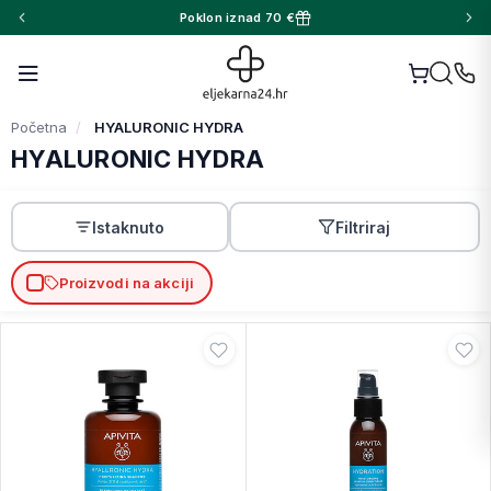
Poklon iznad 70 €
Početna
HYALURONIC HYDRA
HYALURONIC HYDRA
Istaknuto
Filtriraj
Proizvodi na akciji