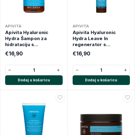
APIVITA
APIVITA
Apivita Hyaluronic
Apivita Hyaluronic
Hydra Šampon za
Hydra Leave In
hidrataciju s
regenerator s
hijaluronskom kiselinom
hijaluronskom
€16,90
€16,90
i aloe verom, 250 ml
kiselinom, 100 ml
−
+
−
+
Dodaj u košaricu
Dodaj u košaricu