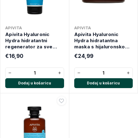
APIVITA
APIVITA
Apivita Hyaluronic
Apivita Hyaluronic
Hydra hidratantni
Hydra hidratantna
regenerator za sve
maska s hijaluronskom
tipove kose, 150 ml
kiselinom 200 ml
€16,90
€24,99
−
+
−
+
Dodaj u košaricu
Dodaj u košaricu