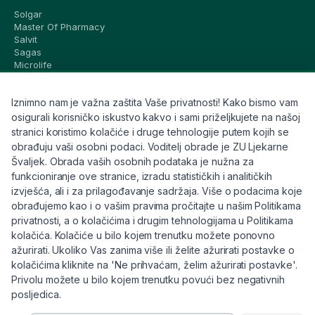
Solgar
Master Of Pharmacy
Salvit
Sagas
Microlife
Vichy
La Roche-Posay
Iznimno nam je važna zaštita Vaše privatnosti! Kako bismo vam
CeraVe
Eucerin
osigurali korisničko iskustvo kakvo i sami priželjkujete na našoj
Avene
stranici koristimo kolačiće i druge tehnologije putem kojih se
Bioderma
obrađuju vaši osobni podaci. Voditelj obrade je ZU Ljekarne
Svi brandovi
Švaljek. Obrada vaših osobnih podataka je nužna za
funkcioniranje ove stranice, izradu statističkih i analitičkih
Info
izvješća, ali i za prilagođavanje sadržaja. Više o podacima koje
obrađujemo kao i o vašim pravima pročitajte u našim Politikama
Trebate pomoć ili imate pitanja?
privatnosti, a o kolačićima i drugim tehnologijama u Politikama
kolačića. Kolačiće u bilo kojem trenutku možete ponovno
+385 91 6191 901
ažurirati. Ukoliko Vas zanima više ili želite ažurirati postavke o
info@eljekarna24.hr
kolačićima kliknite na 'Ne prihvaćam, želim ažurirati postavke'.
Privolu možete u bilo kojem trenutku povući bez negativnih
posljedica.