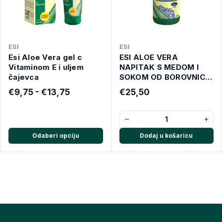
ESI
ESI
Esi Aloe Vera gel c
ESI ALOE VERA
Vitaminom E i uljem
NAPITAK S MEDOM I
čajevca
SOKOM OD BOROVNICA
1L
€9,75 - €13,75
€25,50
−
+
Odaberi opciju
Dodaj u košaricu