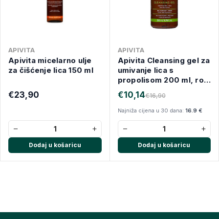
APIVITA
APIVITA
Apivita micelarno ulje
Apivita Cleansing gel za
za čišćenje lica 150 ml
umivanje lica s
propolisom 200 ml, rok
upotrebe 31.12.2026.
€23,90
€10,14
€16,90
Najniža cijena u 30 dana:
16.9 €
−
+
−
+
Dodaj u košaricu
Dodaj u košaricu