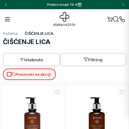
Poklon iznad 70 €
Početna
ČIŠĆENJE LICA
ČIŠĆENJE LICA
Istaknuto
Filtriraj
Proizvodi na akciji