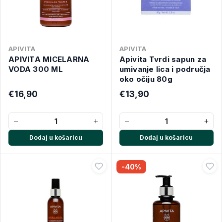
APIVITA
APIVITA
APIVITA MICELARNA
Apivita Tvrdi sapun za
VODA 300 ML
umivanje lica i područja
oko očiju 80g
€16,90
€13,90
−
+
−
+
Dodaj u košaricu
Dodaj u košaricu
-40%