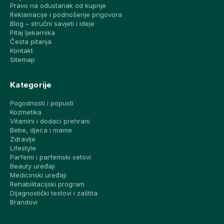
Pravo na odustanak od kupnje
Reklamacije i podnošenje prigovora
Blog – stručni savjeti i ideje
Pitaj ljekarnika
Česta pitanja
Kontakt
Sitemap
Kategorije
Pogodnosti i popusti
Kozmetika
Vitamini i dodaci prehrani
Bebe, djeca i mame
Zdravlje
Lifestyle
Parfemi i parfemski setovi
Beauty uređaji
Medicinski uređaji
Rehabilitacijski program
Dijagnostički testovi i zaštita
Brandovi