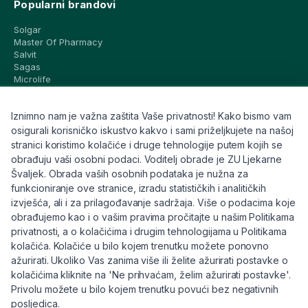
Popularni brandovi
Solgar
Master Of Pharmacy
Salvit
Sagas
Microlife
Vichy
La Roche-Posay
Iznimno nam je važna zaštita Vaše privatnosti! Kako bismo vam
CeraVe
Eucerin
osigurali korisničko iskustvo kakvo i sami priželjkujete na našoj
Avene
stranici koristimo kolačiće i druge tehnologije putem kojih se
Bioderma
obrađuju vaši osobni podaci. Voditelj obrade je ZU Ljekarne
Svi brandovi
Švaljek. Obrada vaših osobnih podataka je nužna za
funkcioniranje ove stranice, izradu statističkih i analitičkih
Info
izvješća, ali i za prilagođavanje sadržaja. Više o podacima koje
obrađujemo kao i o vašim pravima pročitajte u našim Politikama
Trebate pomoć ili imate pitanja?
privatnosti, a o kolačićima i drugim tehnologijama u Politikama
kolačića. Kolačiće u bilo kojem trenutku možete ponovno
+385 91 6191 901
ažurirati. Ukoliko Vas zanima više ili želite ažurirati postavke o
info@eljekarna24.hr
kolačićima kliknite na 'Ne prihvaćam, želim ažurirati postavke'.
Privolu možete u bilo kojem trenutku povući bez negativnih
posljedica.