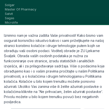
Solgar
Master Of Pharmacy
Salvit
Sagas
Microlife
Vichy
La Roche-Posay
Iznimno nam je važna zaštita Vaše privatnosti! Kako bismo vam
CeraVe
Eucerin
osigurali korisničko iskustvo kakvo i sami priželjkujete na našoj
Avene
stranici koristimo kolačiće i druge tehnologije putem kojih se
Bioderma
obrađuju vaši osobni podaci. Voditelj obrade je ZU Ljekarne
Svi brandovi
Švaljek. Obrada vaših osobnih podataka je nužna za
funkcioniranje ove stranice, izradu statističkih i analitičkih
Info
izvješća, ali i za prilagođavanje sadržaja. Više o podacima koje
obrađujemo kao i o vašim pravima pročitajte u našim Politikama
Trebate pomoć ili imate pitanja?
privatnosti, a o kolačićima i drugim tehnologijama u Politikama
kolačića. Kolačiće u bilo kojem trenutku možete ponovno
+385 91 6191 901
ažurirati. Ukoliko Vas zanima više ili želite ažurirati postavke o
info@eljekarna24.hr
kolačićima kliknite na 'Ne prihvaćam, želim ažurirati postavke'.
Privolu možete u bilo kojem trenutku povući bez negativnih
posljedica.