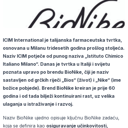
ICIM International je talijanska farmaceutska tvrtka,
osnovana u Milanu tridesetih godina prošlog stoljeća.
Naziv ICIM potječe od punog naziva „Istituto Chimico
Italiano Milano“. Danas je tvrtka u Italiji i svijetu
poznata upravo po brendu BioNike, čiji je naziv
sastavljen od grčkih riječi „Bios“ (život) i „Nike“ (ime
božice pobjede). Brend BioNike kreiran je prije 60
godina i od tada bilježi kontinuirani rast, uz velika
ulaganja u istraživanje i razvoj.
Naziv BioNike ujedno opisuje ključnu BioNike zadaću,
koja se definira kao
osiguravanje učinkovitosti,