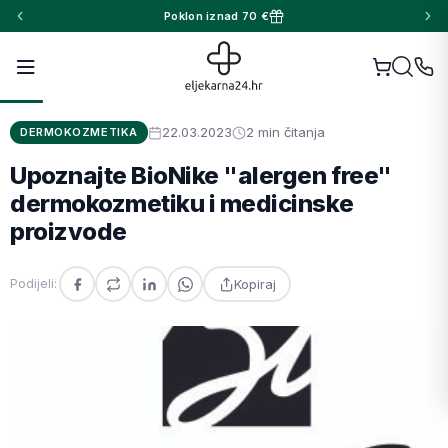
Poklon iznad 70 €
22.03.2023
2 min čitanja
DERMOKOZMETIKA
Upoznajte BioNike "alergen free"
dermokozmetiku i medicinske
proizvode
Kopiraj
Podijeli: