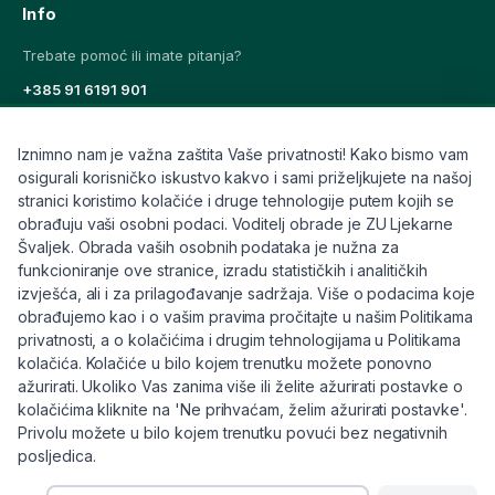
Info
Trebate pomoć ili imate pitanja?
+385 91 6191 901
info@eljekarna24.hr
Iznimno nam je važna zaštita Vaše privatnosti! Kako bismo vam
osigurali korisničko iskustvo kakvo i sami priželjkujete na našoj
stranici koristimo kolačiće i druge tehnologije putem kojih se
obrađuju vaši osobni podaci. Voditelj obrade je ZU Ljekarne
Švaljek. Obrada vaših osobnih podataka je nužna za
© 2026 eljekarna24. Sva prava pridržana.
funkcioniranje ove stranice, izradu statističkih i analitičkih
SLIČNI ČLANCI
Pravilnik
Kolačići
Raskid ugovora
izvješća, ali i za prilagođavanje sadržaja. Više o podacima koje
obrađujemo kao i o vašim pravima pročitajte u našim Politikama
31.07.2026 · 6 min čitanja
privatnosti, a o kolačićima i drugim tehnologijama u Politikama
Dispepsija: Što je to, simptomi i kako si pomoći?
kolačića. Kolačiće u bilo kojem trenutku možete ponovno
ažurirati. Ukoliko Vas zanima više ili želite ažurirati postavke o
kolačićima kliknite na 'Ne prihvaćam, želim ažurirati postavke'.
31.07.2026 · 9 min čitanja
Privolu možete u bilo kojem trenutku povući bez negativnih
Prirodni lijek za nadutost: Najbolji čajevi, hrana
i brza rješenja
posljedica.