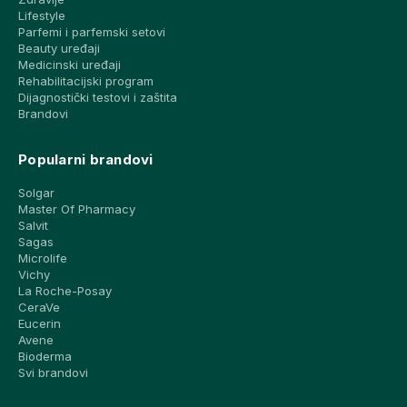
Lifestyle
Parfemi i parfemski setovi
Beauty uređaji
Medicinski uređaji
Rehabilitacijski program
Dijagnostički testovi i zaštita
Brandovi
Popularni brandovi
Solgar
Master Of Pharmacy
Salvit
Sagas
Microlife
Vichy
La Roche-Posay
CeraVe
Eucerin
Avene
Bioderma
Svi brandovi