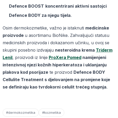
Defence BOOST
koncentrirani aktivni sastojci
Defence BODY za njegu tijela
.
Osim dermokozmetike, važno je istaknuti
medicinske
proizvode
u asortimanu BioNike. Zahvaljujući statusu
medicinskih proizvoda i dokazanom učinku, u ovoj se
skupini posebno izdvajaju
nesteroidna krema
Triderm
Lenil
, proizvodi iz linije
ProXera Pomed
namijenjeni
intenzivnoj njezi kožnih hiperkeratoza i uklanjanju
plakova kod psorijaze
te proizvod
Defence BODY
Cellulite Treatment s djelovanjem na promjene koje
se definiraju kao tvrdokorni celulit trećeg stupnja
.
#dermokozmetika
#kozmetika