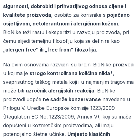
sigurnosti, dobrobiti i prihvatljivog odnosa cijene i
kvalitete proizvoda
, osobito za korisnike s
pojačano
osjetljivom, netolerantnom i alergičnom kožom
.
BioNike teži rastu i ekspertizi u razvoju proizvoda, pri
čemu slijedi temeljnu filozofiju koja se definira kao
„alergen free“ ili „free from“ filozofija
.
Na ovim osnovama razvijeni su brojni BioNike proizvodi
u kojima je
strogo kontrolirana količina nikla*
,
sveprisutnog teškog metala koji i u najmanjim tragovima
može biti
uzročnik alergijskih reakcija
. BioNike
proizvodi uopće
ne sadrže konzervanse
navedene u
Prilogu V. Uredbe Europske komisije 1223/2009
(Regulation EC No. 1223/2009, Annex V), koji su inače
dopušteni u kozmetičkim proizvodima, ali imaju
potencijalno štetne učinke.
Umjesto klasičnih