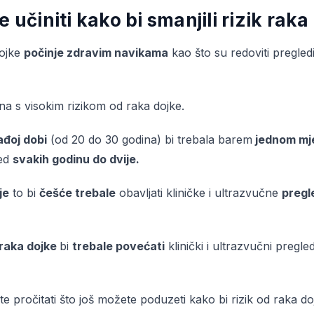
 učiniti kako bi smanjili rizik raka
dojke
počinje zdravim navikama
kao što su redoviti pregledi
ena s visokim rizikom od raka dojke.
đoj dobi
(od 20 do 30 godina) bi trebala barem
jednom mj
led
svakih godinu do dvije.
je
to bi
češće trebale
obavljati kliničke i ultrazvučne
pregl
 raka dojke
bi
trebale povećati
klinički i ultrazvučni preg
pročitati što još možete poduzeti kako bi rizik od raka dojk