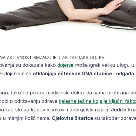
NA AKTIVNOST SMANJUJE RIZIK OD RAKA DOJKE
živanja su dokazala kako
dojenje
može igrati veliku ulogu u 
S dojenjem se
otklanjaju oštećene DNA stanice
i
odgađa 
ana.
Iako ne postoji medicinski dokaz da sama prehrana bo
oći u održavanju zdrave
tjelesne težine koja je ključni fakt
ića
kao što su kupovni sokovi i energetski napici.
Jedite hr
 u manjim količinama.
Cjelovite žitarice
su također zdrave 