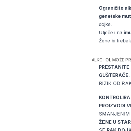
Ograničite al
genetske mut
dojke.
Utječe i na
im
Žene bi trebal
ALKOHOL MOŽE PR
PRESTANITE 
GUŠTERAČE.
RIZIK OD R
KONTROLIRA
PROIZVODI V
SMANJENIM 
ŽENE U STAR
SE
RAK DOJ