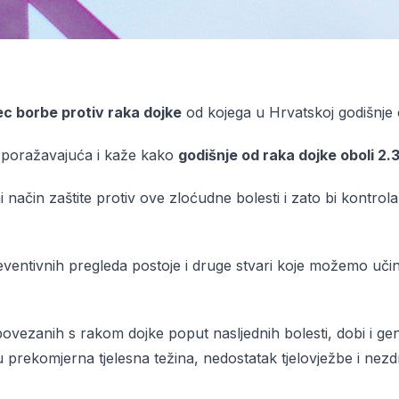
ec borbe protiv raka dojke
od kojega u Hrvatskoj godišnje 
ta poražavajuća i kaže kako
godišnje od raka dojke oboli 2.
ni način zaštite protiv ove zloćudne bolesti i zato bi kontrola
ventivnih pregleda postoje i druge stvari koje možemo učinit
povezanih s rakom dojke poput nasljednih bolesti, dobi i ge
 prekomjerna tjelesna težina, nedostatak tjelovježbe i nez