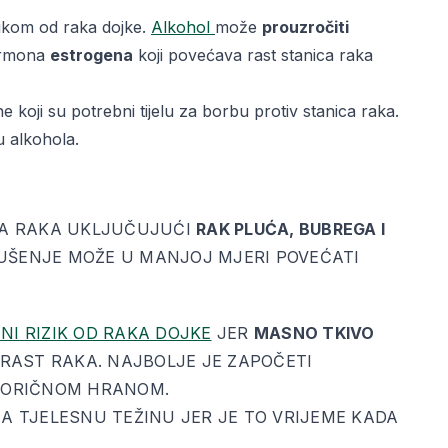
zikom od raka dojke.
Alkohol
može
prouzročiti
ormona
estrogena
koji povećava rast stanica raka
ne koji su potrebni tijelu za borbu protiv stanica raka.
u alkohola.
A RAKA UKLJUČUJUĆI
RAK PLUĆA, BUBREGA I
PUŠENJE MOŽE U MANJOJ MJERI POVEĆATI
NI RIZIK OD RAKA DOJKE
JER
MASNO TKIVO
RAST RAKA. NAJBOLJE JE ZAPOČETI
LORIČNOM HRANOM.
A TJELESNU TEŽINU JER JE TO VRIJEME KADA