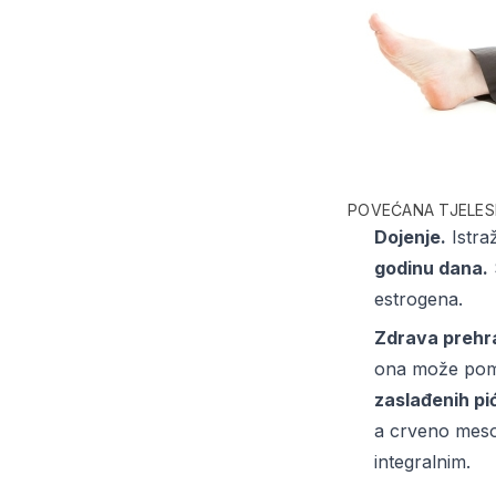
POVEĆANA TJELES
Dojenje.
Istra
godinu dana.
estrogena.
Zdrava prehr
ona može pom
zaslađenih p
a crveno meso
integralnim.