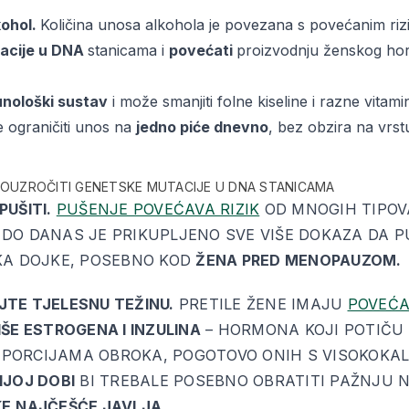
kohol.
Količina unosa alkohola je povezana s povećanim ri
acije u DNA
stanicama i
povećati
proizvodnju ženskog h
unološki sustav
i može smanjiti folne kiseline i razne vitami
e ograničiti unos na
jedno piće dnevno
, bez obzira na vrst
OUZROČITI GENETSKE MUTACIJE U DNA STANICAMA
PUŠITI.
PUŠENJE POVEĆAVA RIZIK
OD MNOGIH TIPOV
DO DANAS JE PRIKUPLJENO SVE VIŠE DOKAZA DA 
AKA DOJKE, POSEBNO KOD
ŽENA PRED MENOPAUZOM.
JTE TJELESNU TEŽINU.
PRETILE ŽENE IMAJU
POVEĆA
IŠE ESTROGENA I INZULINA
– HORMONA KOJI POTIČU 
PORCIJAMA OBROKA, POGOTOVO ONIH S VISOKOKA
IJOJ DOBI
BI TREBALE POSEBNO OBRATITI PAŽNJU N
KE
NAJČEŠĆE JAVLJA.