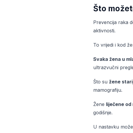
Što možete
Prevencija raka 
aktivnosti.
To vrijedi i kod ž
Svaka žena u mla
ultrazvučni preg
Što su
žene stari
mamografiju.
Žene
liječene od
godišnje.
U nastavku možete 