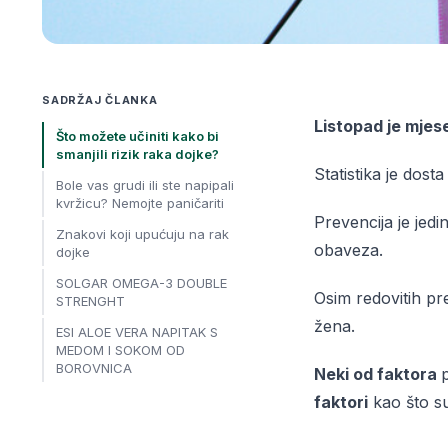
SADRŽAJ ČLANKA
Listopad je mjes
Što možete učiniti kako bi
smanjili rizik raka dojke?
Statistika je dos
Bole vas grudi ili ste napipali
kvržicu? Nemojte paničariti
Prevencija je jedi
Znakovi koji upućuju na rak
obaveza.
dojke
SOLGAR OMEGA-3 DOUBLE
Osim redovitih pre
STRENGHT
žena.
ESI ALOE VERA NAPITAK S
MEDOM I SOKOM OD
BOROVNICA
Neki od faktora
faktori
kao što su