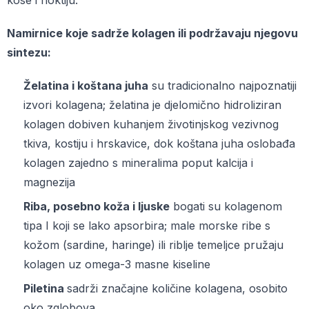
kose i noktiju.
Namirnice koje sadrže kolagen ili podržavaju njegovu
sintezu:
Želatina i koštana juha
su tradicionalno najpoznatiji
izvori kolagena; želatina je djelomično hidroliziran
kolagen dobiven kuhanjem životinjskog vezivnog
tkiva, kostiju i hrskavice, dok koštana juha oslobađa
kolagen zajedno s mineralima poput kalcija i
magnezija
Riba, posebno koža i ljuske
bogati su kolagenom
tipa I koji se lako apsorbira; male morske ribe s
kožom (sardine, haringe) ili riblje temeljce pružaju
kolagen uz omega-3 masne kiseline
Piletina
sadrži značajne količine kolagena, osobito
oko zglobova