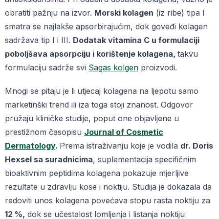
obratiti pažnju na izvor.
Morski kolagen
(iz ribe) tipa I
smatra se najlakše apsorbirajućim, dok goveđi kolagen
sadržava tip I i III.
Dodatak vitamina C u formulaciji
poboljšava apsorpciju i korištenje kolagena,
takvu
formulaciju sadrže svi
Sagas kolgen
proizvodi.
Mnogi se pitaju je li utjecaj kolagena na ljepotu samo
marketinški trend ili iza toga stoji znanost. Odgovor
pružaju kliničke studije, poput one objavljene u
prestižnom časopisu
Journal of Cosmetic
Dermatology
.
Prema istraživanju koje je vodila
dr. Doris
Hexsel sa suradnicima
, suplementacija specifičnim
bioaktivnim peptidima kolagena pokazuje mjerljive
rezultate u zdravlju kose i noktiju. Studija je dokazala da
redoviti unos kolagena povećava stopu rasta noktiju za
12 %,
dok se učestalost lomljenja i listanja noktiju