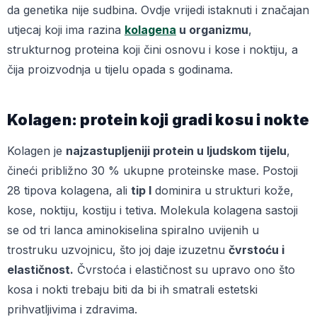
da genetika nije sudbina. Ovdje vrijedi istaknuti i značajan
utjecaj koji ima razina
kolagen
a
u organizmu
,
strukturnog proteina koji čini osnovu i kose i noktiju, a
čija proizvodnja u tijelu opada s godinama.
Kolagen: protein koji gradi kosu i nokte
Kolagen je
najzastupljeniji protein u ljudskom tijelu
,
čineći približno 30 % ukupne proteinske mase. Postoji
28 tipova kolagena, ali
tip I
dominira u strukturi kože,
kose, noktiju, kostiju i tetiva. Molekula kolagena sastoji
se od tri lanca aminokiselina spiralno uvijenih u
trostruku uzvojnicu, što joj daje izuzetnu
čvrstoću i
elastičnost.
Čvrstoća i elastičnost su upravo ono što
kosa i nokti trebaju biti da bi ih smatrali estetski
prihvatljivima i zdravima.