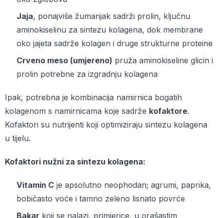
Jaja
, ponajviše žumanjak sadrži prolin, ključnu
aminokiselinu za sintezu kolagena, dok membrane
oko jajeta sadrže kolagen i druge strukturne proteine
Crveno meso (umjereno)
pruža aminokiseline glicin i
prolin potrebne za izgradnju kolagena
Ipak, potrebna je kombinacija namirnica bogatih
kolagenom s namirnicama koje sadrže
kofaktore
.
Kofaktori su nutrijenti koji optimiziraju sintezu kolagena
u tijelu.
Kofaktori nužni za sintezu kolagena:
Vitamin C
je apsolutno neophodan; agrumi, paprika,
bobičasto voće i tamno zeleno lisnato povrće
Bakar
koji se nalazi, primjerice, u orašastim