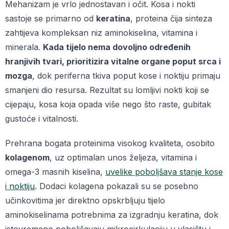
Mehanizam je vrlo jednostavan i očit. Kosa i nokti
sastoje se primarno od
keratina
, proteina čija sinteza
zahtijeva kompleksan niz aminokiselina, vitamina i
minerala.
Kada tijelo nema dovoljno određenih
hranjivih tvari, prioritizira vitalne organe poput srca i
mozga
, dok periferna tkiva poput kose i noktiju primaju
smanjeni dio resursa. Rezultat su lomljivi nokti koji se
cijepaju, kosa koja opada više nego što raste, gubitak
gustoće i vitalnosti.
Prehrana bogata proteinima visokog kvaliteta, osobito
kolagenom
, uz optimalan unos željeza, vitamina i
omega-3 masnih kiselina,
uvelike poboljšava stanje kose
i noktiju
. Dodaci kolagena pokazali su se posebno
učinkovitima jer direktno opskrbljuju tijelo
aminokiselinama potrebnima za izgradnju keratina, dok