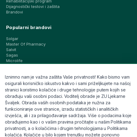
Rehabilitacijski program
Dijagnostički testovi i zaštita
Brandovi
Popularni brandovi
Solgar
Master Of Pharmacy
Salvit
Sagas
Microlife
Vichy
La Roche-Posay
Iznimno nam je važna zaštita Vaše privatnosti! Kako bismo vam
CeraVe
Eucerin
osigurali korisničko iskustvo kakvo i sami priželjkujete na našoj
Avene
stranici koristimo kolačiće i druge tehnologije putem kojih se
Bioderma
obrađuju vaši osobni podaci. Voditelj obrade je ZU Ljekarne
Svi brandovi
Švaljek. Obrada vaših osobnih podataka je nužna za
funkcioniranje ove stranice, izradu statističkih i analitičkih
Info
izvješća, ali i za prilagođavanje sadržaja. Više o podacima koje
obrađujemo kao i o vašim pravima pročitajte u našim Politikama
Trebate pomoć ili imate pitanja?
privatnosti, a o kolačićima i drugim tehnologijama u Politikama
kolačića. Kolačiće u bilo kojem trenutku možete ponovno
+385 91 6191 901