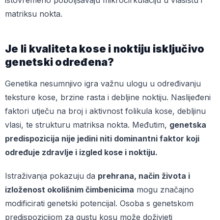
istovremeno poboljšavaju mikrocirkulaciju u vlasištu i
matriksu nokta.
Je li kvaliteta kose i noktiju isključivo
genetski određena?
Genetika nesumnjivo igra važnu ulogu u određivanju
teksture kose, brzine rasta i debljine noktiju. Naslijeđeni
faktori utječu na broj i aktivnost folikula kose, debljinu
vlasi, te strukturu matriksa nokta. Međutim,
genetska
predispozicija nije jedini niti dominantni faktor koji
određuje zdravlje i izgled kose i noktiju.
Istraživanja pokazuju da
prehrana, način života i
izloženost okolišnim čimbenicima
mogu značajno
modificirati genetski potencijal. Osoba s genetskom
predispozicijom za gustu kosu može doživjeti