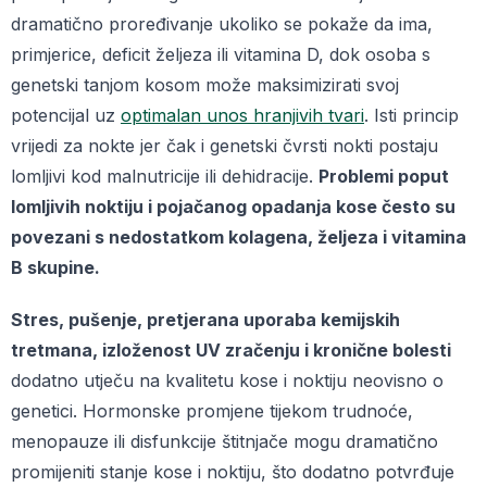
dramatično proređivanje ukoliko se pokaže da ima,
primjerice, deficit željeza ili vitamina D, dok osoba s
genetski tanjom kosom može maksimizirati svoj
potencijal uz
optimalan unos hranjivih tvari
. Isti princip
vrijedi za nokte jer čak i genetski čvrsti nokti postaju
lomljivi kod malnutricije ili dehidracije.
Problemi poput
lomljivih noktiju i pojačanog opadanja kose često su
povezani s nedostatkom kolagena, željeza i vitamina
B skupine.
Stres, pušenje, pretjerana uporaba kemijskih
tretmana, izloženost UV zračenju i kronične bolesti
dodatno utječu na kvalitetu kose i noktiju neovisno o
genetici. Hormonske promjene tijekom trudnoće,
menopauze ili disfunkcije štitnjače mogu dramatično
promijeniti stanje kose i noktiju, što dodatno potvrđuje