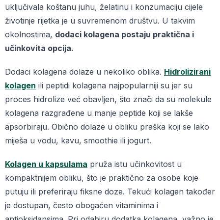
uključivala koštanu juhu, želatinu i konzumaciju cijele
životinje rijetka je u suvremenom društvu. U takvim
okolnostima,
dodaci kolagena postaju praktična i
učinkovita opcija.
Dodaci kolagena dolaze u nekoliko oblika.
Hidrolizirani
kolagen
ili peptidi kolagena najpopularniji su jer su
proces hidrolize već obavljen, što znači da su molekule
kolagena razgrađene u manje peptide koji se lakše
apsorbiraju. Obično dolaze u obliku praška koji se lako
miješa u vodu, kavu, smoothie ili jogurt.
Kolagen u kapsulama
pruža istu učinkovitost u
kompaktnijem obliku, što je praktično za osobe koje
putuju ili preferiraju fiksne doze. Tekući kolagen također
je dostupan, često obogaćen vitaminima i
antioksidansima. Pri odabiru dodatka kolagena, važno je