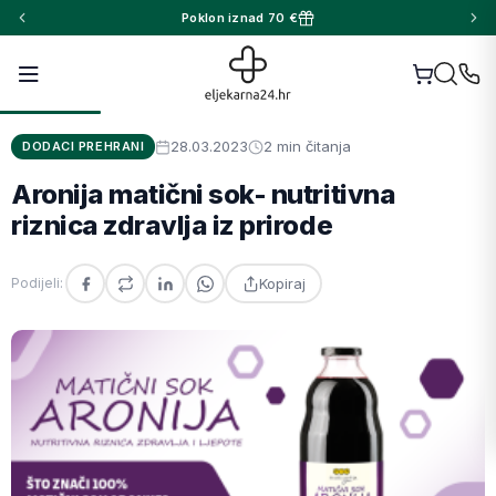
Poklon iznad 70 €
28.03.2023
2 min čitanja
DODACI PREHRANI
Aronija matični sok- nutritivna
riznica zdravlja iz prirode
Kopiraj
Podijeli: