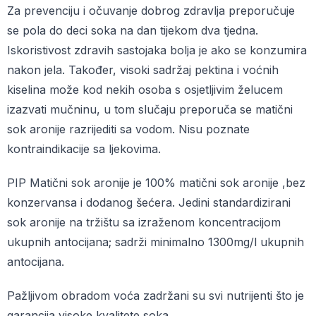
Za prevenciju i očuvanje dobrog zdravlja preporučuje
se pola do deci soka na dan tijekom dva tjedna.
Iskoristivost zdravih sastojaka bolja je ako se konzumira
nakon jela. Također, visoki sadržaj pektina i voćnih
kiselina može kod nekih osoba s osjetljivim želucem
izazvati mučninu, u tom slučaju preporuča se matični
sok aronije razrijediti sa vodom. Nisu poznate
kontraindikacije sa ljekovima.
PIP Matični sok aronije je 100% matični sok aronije ,bez
konzervansa i dodanog šećera. Jedini standardizirani
sok aronije na tržištu sa izraženom koncentracijom
ukupnih antocijana; sadrži minimalno 1300mg/l ukupnih
antocijana.
Pažljivom obradom voća zadržani su svi nutrijenti što je
garancija visoke kvalitete soka.