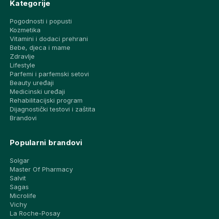
Kategorije
Pogodnosti i popusti
Kozmetika
Vitamini i dodaci prehrani
Bebe, djeca i mame
Zdravlje
Lifestyle
Parfemi i parfemski setovi
Beauty uređaji
Medicinski uređaji
Rehabilitacijski program
Dijagnostički testovi i zaštita
Brandovi
Popularni brandovi
Solgar
Master Of Pharmacy
Salvit
Sagas
Microlife
Vichy
La Roche-Posay