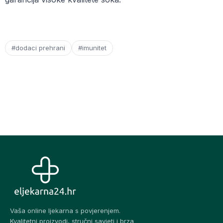
#dodaci prehrani
#imunitet
Vaša online ljekarna s povjerenjem.
Kvalitetni proizvodi, stručni savjeti i brza