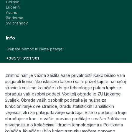
CeraVe
Eucerin
Avene
Bioderma
Svi brandovi
Info
Trebate pomoć ili imate pitanja?
+385 91 6191 901
info@eljekarna24.hr
Iznimno nam je važna zaštita Vaše privatnosti! Kako bismo vam
osigurali korisničko iskustvo kakvo i sami priželjkujete na našoj
stranici koristimo kolačiće i druge tehnologije putem kojih se
obrađuju vaši osobni podaci. Voditelj obrade je ZU Ljekarne
Švaljek. Obrada vaših osobnih podataka je nužna za
© 2026 eljekarna24. Sva prava pridržana.
funkcioniranje ove stranice, izradu statističkih i analitičkih
SLIČNI ČLANCI
Pravilnik
Kolačići
Raskid ugovora
izvješća, ali i za prilagođavanje sadržaja. Više o podacima koje
obrađujemo kao i o vašim pravima pročitajte u našim Politikama
31.07.2026 · 6 min čitanja
privatnosti, a o kolačićima i drugim tehnologijama u Politikama
Dispepsija: Što je to, simptomi i kako si pomoći?
kolačića. Kolačiće u bilo kojem trenutku možete ponovno