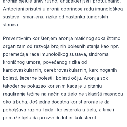
aronija djeluje antivirusno, antibakterijski i protuupalno.
Antocijani prisutni u aroniji doprinose radu imunološkog
sustava i smanjenju rizika od nastanka tumorskih
stanica.
Preventivnim korištenjem aronija matičnog soka štitimo
organizam od razvoja brojnih bolesnih stanja kao npr.
poremećaja rada imunološkog sustava, sindroma
kroničnog umora, povećanog rizika od
kardiovaskularnih, cerebrovaskularnih, karcinogenih
bolesti, šećerne bolesti i bolesti očiju. Aronija sok
također se pokazao korisnim kada je u pitanju
reguliranje težine na način da tijelo ne skladišti masnoću
oko trbuha. Još jedna dodatna korist aronije je da
poboljšava razinu lipida i kolesterola u tijelu, a time i
pomaže tijelu da proizvodi dobar kolesterol.