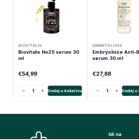
BIOVITALIS
EMBRYOLISSE
Biovitalis No25 serum 30
Embryolisse Anti-
ml
serum 30 ml
€54,99
€27,88
−
+
−
+
Dodaj u košaricu
Dodaj u 
Idi na