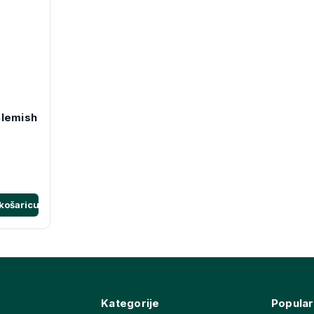
Blemish
košaricu
Kategorije
Popular