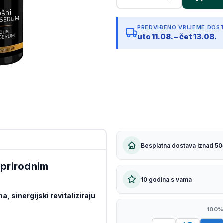
Kopiraj link
PREDVIĐENO VRIJEME DOS
uto 11.08. – čet 13.08.
Besplatna dostava iznad 50
(prirodnim
10 godina s vama
a, sinergijski revitaliziraju
100%