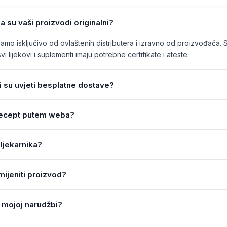
a su vaši proizvodi originalni?
mo isključivo od ovlaštenih distributera i izravno od proizvođača. 
vi lijekovi i suplementi imaju potrebne certifikate i ateste.
ji su uvjeti besplatne dostave?
a recept putem weba?
ljekarnika?
amijeniti proizvod?
 mojoj narudžbi?