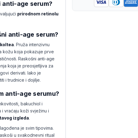
i anti-age serum?
valjujući
prirodnom retinolu
šni anti-age serum?
ekoltea
. Pruža intenzivnu
 za kožu koja pokazuje prve
stičnosti. Raskošni anti-age
ja koja je preosjetljiva za
govi derivati. Iako je
 i trudnice i dojilje.
m anti-age serumu?
kovitosti, bakuchiol i
 i vraćaju koži svježinu i
stavog izgleda
.
ilagođena je svim tipovima.
askoši u svakodnevni ritual