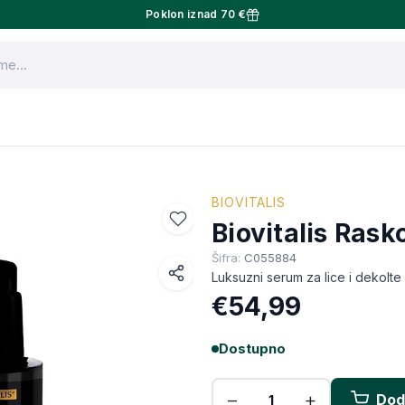
Poklon iznad 70 €
BIOVITALIS
Biovitalis Ras
Šifra:
C055884
Luksuzni serum za lice i dekolte
Facebook
€54,99
WhatsApp
Dostupno
X (Twitter)
Email