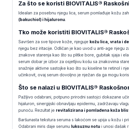
Za što se koristi BIOVITALIS® Raskošn
Idealan za posebnu njegu lica, serum pomlađuje kožu zah
(bakuchiol) i hijaluronu
.
Tko može koristiti BIOVITALIS® Rasko
Savršen za sve tipove kože, njeguje
kožu lica, vrata i d
njegu bez iritacije. Odličan je kao uvod u anti-age njegu
znakove starenja kao što su plitke bore, gubitak sjaja i ela
serum dobar je izbor za osjetljivu košu sa znakovima staren
snažnije aktivne sastojke kao što su kiseline te retinol i nje
učinkovit, ovaj serum dovoljno je nježan da ga mogu koristiti
Što se nalazi u BIOVITALIS® Raskošno
Pažljivo odabrani, potpuno prirodni sastojci dokazane učin
hijaluron, sinergijski obnavljaju epidermu, zadržavaju vlagu
punoću. Rezultat je
revitalizirana i pomlađena koža bli
Baršunasta tekstura seruma s lakoćom se upija u kožu i pr
Odabrani miris daje serumu
luksuznu notu
i unosi dašak r