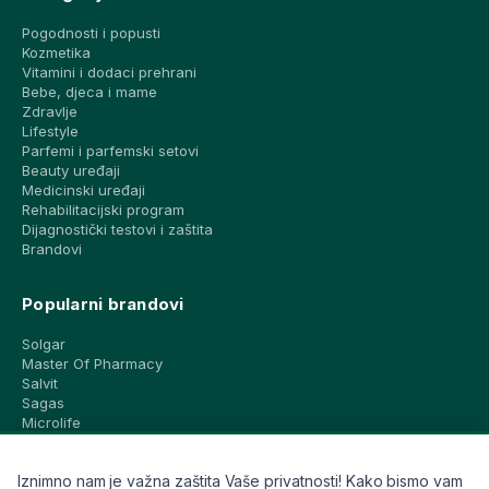
Pogodnosti i popusti
Kozmetika
Vitamini i dodaci prehrani
Bebe, djeca i mame
Zdravlje
Lifestyle
Parfemi i parfemski setovi
Beauty uređaji
Medicinski uređaji
Rehabilitacijski program
Dijagnostički testovi i zaštita
Brandovi
Popularni brandovi
Solgar
Master Of Pharmacy
Salvit
Sagas
Microlife
Vichy
La Roche-Posay
Iznimno nam je važna zaštita Vaše privatnosti! Kako bismo vam
CeraVe