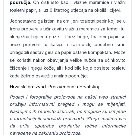
područja
. On čisti isto kao i vlažne maramice i vlažni
toaletni papir, ali uz 0 štetnog utjecaja na okoliš i cijevi.
Jednostavno ga istisni na omiljeni toaletni papir koji se u
trenu pretvara u učinkovitu vlažnu maramicu za temeljitu,
ali nježnu higijenu guze. I bez brige, toaletni papir se
neće pretvoriti u kašicu i razmočiti, posebno smo
prilagodili sastav gela da papir ostane kompaktan.
Može
se koristiti nakon obavljanja velike nužde za učinkovito
čišćenje i njegu kože, ali i kod bilo koje posjete toaletu
kada želimo osvježiti analno područje.
Hrvatski proizvod. Proizvedeno u Hrvatskoj.
Podaci i fotografije proizvoda na našoj web stranici
pružaju informativni pregled i mogu se mijenjati.
Nastojimo ih redovito ažurirati, no moguće su izmjene
u formulaciji ili ambalaži proizvoda. Stoga, molimo vas
da prije upotrebe provjerite točne informacije
navedene na pakiranju proizvoda.