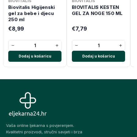
BIOVITALIS
BIOVITALIS
Biovitalis Higijenski
BIOVITALIS KESTEN
gel za bebe i djecu
GEL ZA NOGE 150 ML
250 ml
€8,99
€7,79
−
+
−
+
Dodaj u košaricu
Dodaj u košaricu
Vaša online ljekarna s povjerenjem.
Kvalitetni proizvodi, stručni savjeti i brza