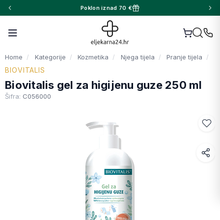
Poklon iznad 70 €
Home
Kategorije
Kozmetika
Njega tijela
Pranje tijela
BIOVITALIS
Biovitalis gel za higijenu guze 250 ml
Šifra:
C056000
Facebook
WhatsApp
X (Twitter)
Email