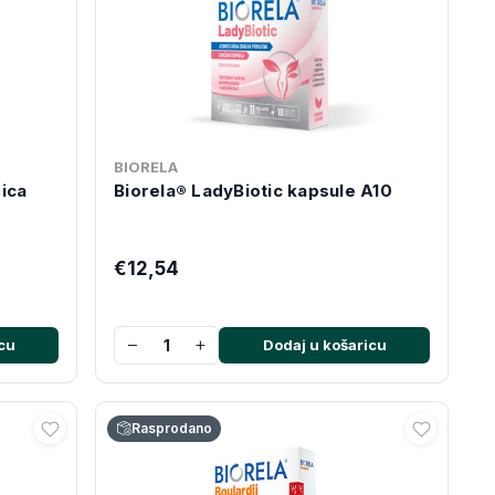
BIORELA
ćica
Biorela® LadyBiotic kapsule A10
€12,54
−
+
cu
Dodaj u košaricu
Rasprodano