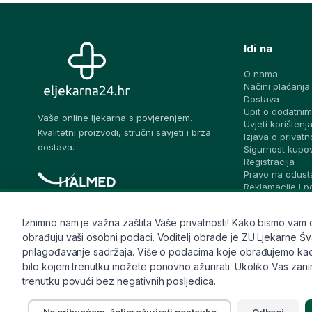
Idi na
O nama
Načini plaćanja
Dostava
Upit o dodatnim
Vaša online ljekarna s povjerenjem.
Uvjeti korištenj
Kvalitetni proizvodi, stručni savjeti i brza
Izjava o privatn
dostava.
Sigurnost kupo
Registracija
Pravo na odust
Reklamacije i 
prigovora
Blog – stručni sa
Iznimno nam je važna zaštita Vaše privatnosti! Kako bismo vam osi
Pitaj ljekarnika
obrađuju vaši osobni podaci. Voditelj obrade je ZU Ljekarne Švalj
Česta pitanja
Kontakt
prilagođavanje sadržaja. Više o podacima koje obrađujemo kao i 
Sitemap
bilo kojem trenutku možete ponovno ažurirati. Ukoliko Vas zanima
trenutku povući bez negativnih posljedica.
Ne prihvaćam, želim ažurirati postavke
Odbaci