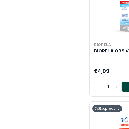
BIORELA
BIORELA ORS V
€4,09
−
+
Rasprodano