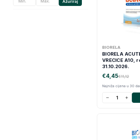
Ažuriraj
BIORELA
BIORELA ACUT
VRECICE A10, r
31.10.2026.
€4,45
€11,12
Najniža cijena u 30 d
−
+