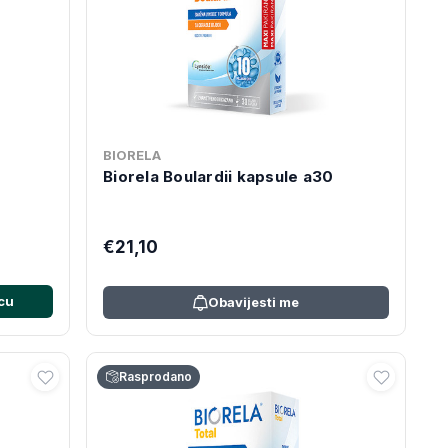
BIORELA
0
Biorela Boulardii kapsule a30
€21,10
cu
Obavijesti me
Rasprodano