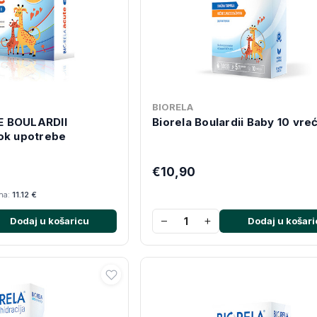
BIORELA
E BOULARDII
Biorela Boulardii Baby 10 vre
ok upotrebe
€10,90
ana:
11.12 €
−
+
Dodaj u košaricu
Dodaj u košari