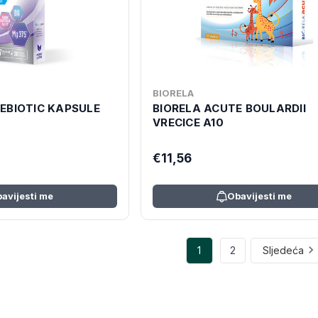
BIORELA
EBIOTIC KAPSULE
BIORELA ACUTE BOULARDII
VRECICE A10
€11,56
avijesti me
Obavijesti me
1
2
Sljedeća