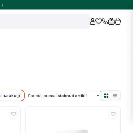
 na akciji
Poredaj prema: