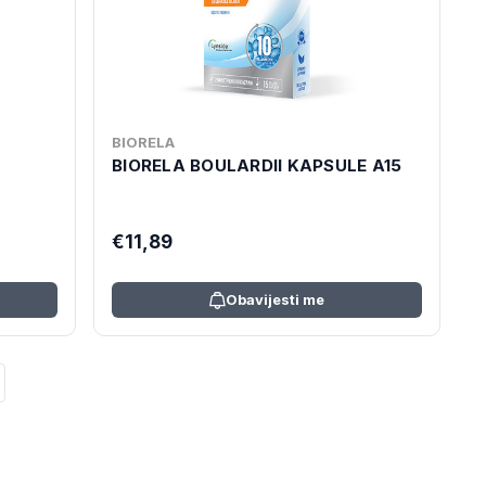
BIORELA
BIORELA BOULARDII KAPSULE A15
€11,89
Obavijesti me