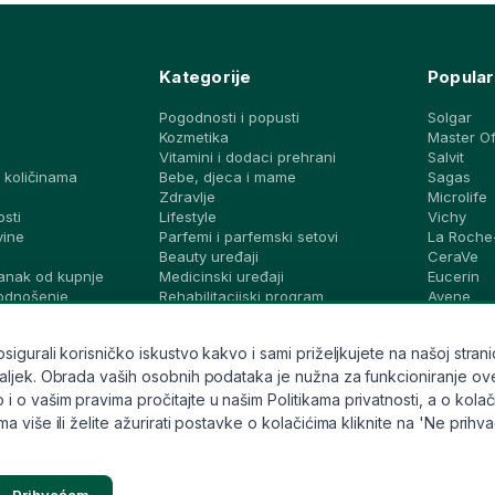
Kategorije
Popular
Pogodnosti i popusti
Solgar
Kozmetika
Master O
Vitamini i dodaci prehrani
Salvit
 količinama
Bebe, djeca i mame
Sagas
a
Zdravlje
Microlife
osti
Lifestyle
Vichy
vine
Parfemi i parfemski setovi
La Roche
Beauty uređaji
CeraVe
anak od kupnje
Medicinski uređaji
Eucerin
podnošenje
Rehabilitacijski program
Avene
Dijagnostički testovi i zaštita
Bioderma
vjeti i ideje
Brandovi
Svi brand
gurali korisničko iskustvo kakvo i sami priželjkujete na našoj stranic
ek. Obrada vaših osobnih podataka je nužna za funkcioniranje ove stran
o vašim pravima pročitajte u našim Politikama privatnosti, a o kolači
 više ili želite ažurirati postavke o kolačićima kliknite na 'Ne prihv
Prihvaćam