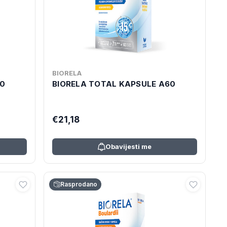
BIORELA
30
BIORELA TOTAL KAPSULE A60
€21,18
Obavijesti me
Rasprodano