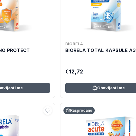
BIORELA
NO PROTECT
BIORELA TOTAL KAPSULE A
€12,72
avijesti me
Obavijesti me
Rasprodano