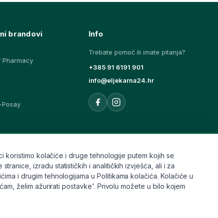
ni brandovi
Info
Trebate pomoć ili imate pitanja?
f Pharmacy
+385 91 6191 901
info@eljekarna24.hr
-Posay
ovi
i koristimo kolačiće i druge tehnologije putem kojih se
ice, izradu statističkih i analitičkih izvješća, ali i za
ćima i drugim tehnologijama u Politikama kolačića. Kolačiće u
aćam, želim ažurirati postavke'. Privolu možete u bilo kojem