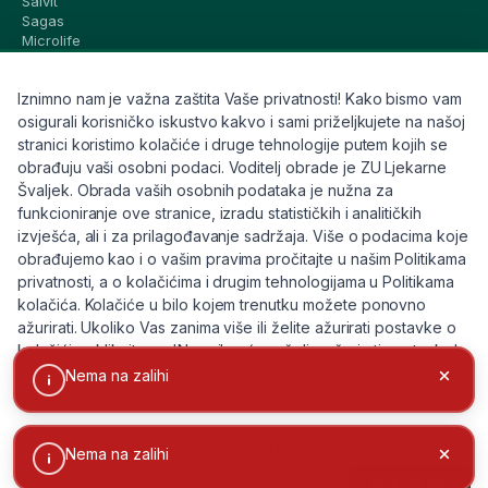
Salvit
Sagas
Microlife
Vichy
La Roche-Posay
Iznimno nam je važna zaštita Vaše privatnosti! Kako bismo vam
CeraVe
Eucerin
osigurali korisničko iskustvo kakvo i sami priželjkujete na našoj
Avene
stranici koristimo kolačiće i druge tehnologije putem kojih se
Bioderma
obrađuju vaši osobni podaci. Voditelj obrade je ZU Ljekarne
Svi brandovi
Švaljek. Obrada vaših osobnih podataka je nužna za
funkcioniranje ove stranice, izradu statističkih i analitičkih
Info
izvješća, ali i za prilagođavanje sadržaja. Više o podacima koje
obrađujemo kao i o vašim pravima pročitajte u našim Politikama
Trebate pomoć ili imate pitanja?
privatnosti, a o kolačićima i drugim tehnologijama u Politikama
kolačića. Kolačiće u bilo kojem trenutku možete ponovno
+385 91 6191 901
ažurirati. Ukoliko Vas zanima više ili želite ažurirati postavke o
info@eljekarna24.hr
kolačićima kliknite na 'Ne prihvaćam, želim ažurirati postavke'.
Privolu možete u bilo kojem trenutku povući bez negativnih
Nema na zalihi
posljedica.
Ne prihvaćam, želim ažurirati postavke
Odbaci
Nema na zalihi
© 2026 eljekarna24. Sva prava pridržana.
Prihvaćam