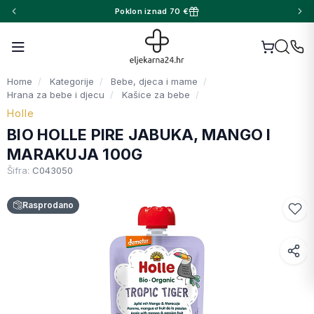
Poklon iznad 70 €
Home
Kategorije
Bebe, djeca i mame
Hrana za bebe i djecu
Kašice za bebe
Holle
BIO HOLLE PIRE JABUKA, MANGO I
MARAKUJA 100G
Šifra:
C043050
Rasprodano
Facebook
WhatsApp