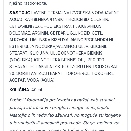
nježno rasporedite.
SASTOJCI
: AVENE TERMALNA IZVORSKA VODA (AVENE
AQUA). KAPRILNI/KAPRINSKI TRIGLICERID. GLICERIN.
CETEARILNI ALKOHOL. EKSTRAKT AQUAPHILUS
DOLOMIAE. ARGININ. CETEARIL GLUKOZID. CETIL
ALKOHOL. LIMUNSKA KISELINA. AMINOPROPANDIOLNI
ESTERI ULJA NOĆURKA/PALMINOG ULJA. GLICERIL
STEARAT. GLICIJINA. ULJE OENOTHERA BIENNIS
(NOĆURKA) (OENOTHERA BIENNIS OIL). PEG-100
STEARAT. POLIAKRILAT-13. POLIIZOBUTEN. POLISORBAT
20. SORBITAN IZOSTEARAT. TOKOFEROL. TOKOFERIL
ACETAT. VODA (AQUA)
KOLIČINA
: 40 ml
Podaci i fotografije proizvoda na našoj web stranici
pružaju informativni pregled i mogu se mijenjati.
Nastojimo ih redovito ažurirati, no moguće su izmjene
u formulaciji ili ambalaži proizvoda. Stoga, molimo vas
da prije upotrebe provjerite točne informacije