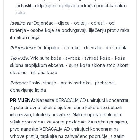
odraslih, uključujući osjetljiva područja poput kapaka i
ruku.
Idealno za:
Dojenčad - djeca - obitelj - odrasli - od
rođenja - osobe koje se podvrgavaju liječenju protiv raka
ili nakon njega
Prilagođeno:
Do kapaka - do ruku - do vrata - do stopala
Tip kože:
Vrlo suha koža - svrbež - svrbež kože - koža
sklona atopijskom ekcemu - suha koža sklona atopijskom
ekcemu - iritirana koža
Potreba:
Protiv iritacije - protiv svrbeža - prehrana -
obnavljanje lipida
PRIMJENA
: Nanesite XERACALM AD umirujući koncentrat
4 puta dnevno lokalno tijekom dana kako biste ublažili
intenzivan, lokalizirani svrbež. Nakon uporabe uklonite
višak proizvoda i zatvorite poklopac. Za nježnu primjenu,
prvo nanesite XERACALM AD umirujući koncentrat na
vrhove prstiju, tapkajte na zahvaćeno područje, a zatim