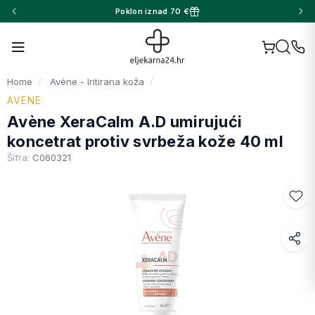
Poklon iznad 70 €
Home
Avène - Iritirana koža
AVENE
Avène XeraCalm A.D umirujući
koncetrat protiv svrbeža kože 40 ml
Šifra:
C060321
Facebook
WhatsApp
X (Twitter)