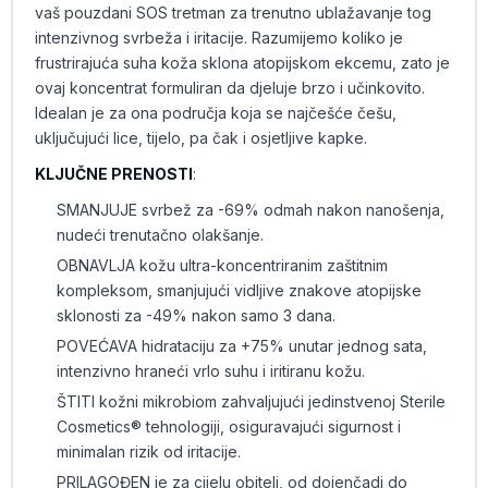
vaš pouzdani SOS tretman za trenutno ublažavanje tog
intenzivnog svrbeža i iritacije. Razumijemo koliko je
frustrirajuća suha koža sklona atopijskom ekcemu, zato je
ovaj koncentrat formuliran da djeluje brzo i učinkovito.
Idealan je za ona područja koja se najčešće češu,
uključujući lice, tijelo, pa čak i osjetljive kapke.
KLJUČNE PRENOSTI
:
SMANJUJE svrbež za -69% odmah nakon nanošenja,
nudeći trenutačno olakšanje.
OBNAVLJA kožu ultra-koncentriranim zaštitnim
kompleksom, smanjujući vidljive znakove atopijske
sklonosti za -49% nakon samo 3 dana.
POVEĆAVA hidrataciju za +75% unutar jednog sata,
intenzivno hraneći vrlo suhu i iritiranu kožu.
ŠTITI kožni mikrobiom zahvaljujući jedinstvenoj Sterile
Cosmetics® tehnologiji, osiguravajući sigurnost i
minimalan rizik od iritacije.
PRILAGOĐEN je za cijelu obitelj, od dojenčadi do