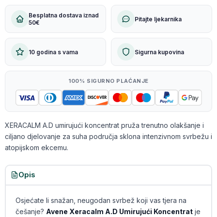
Besplatna dostava iznad
Pitajte ljekarnika
50€
10 godina s vama
Sigurna kupovina
100% SIGURNO PLAĆANJE
XERACALM A.D umirujući koncentrat pruža trenutno olakšanje i
ciljano djelovanje za suha područja sklona intenzivnom svrbežu i
atopijskom ekcemu.
Opis
Osjećate li snažan, neugodan svrbež koji vas tjera na
češanje?
Avene Xeracalm A.D Umirujući Koncentrat
je