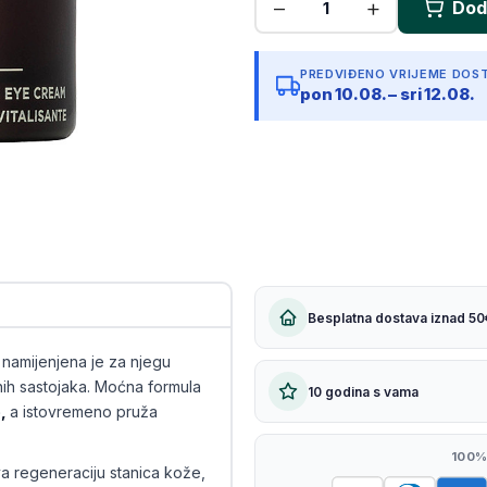
Kopiraj link
PREDVIĐENO VRIJEME DOS
pon 10.08. – sri 12.08.
Besplatna dostava iznad 50
u
namijenjena je za njegu
nih sastojaka. Moćna formula
10 godina s vama
e,
a istovremeno pruža
100%
a regeneraciju stanica kože,