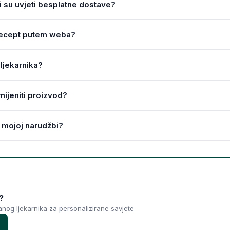
ji su uvjeti besplatne dostave?
a recept putem weba?
ljekarnika?
amijeniti proizvod?
 mojoj narudžbi?
?
ranog ljekarnika za personalizirane savjete