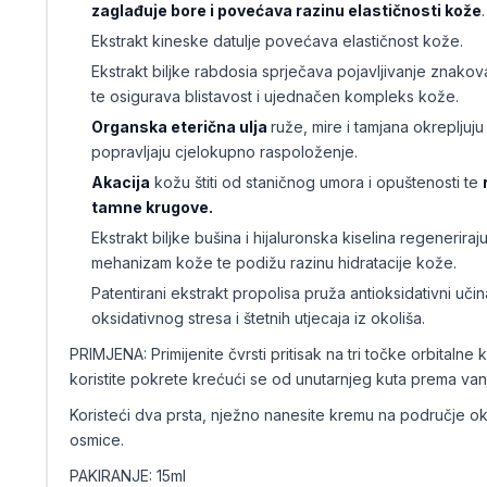
zaglađuje bore i povećava razinu elastičnosti kože
.
Ekstrakt kineske datulje povećava elastičnost kože.
Ekstrakt biljke rabdosia sprječava pojavljivanje znakov
te osigurava blistavost i ujednačen kompleks kože.
Organska eterična ulja
ruže, mire i tamjana okrepljuj
popravljaju cjelokupno raspoloženje.
Akacija
kožu štiti od staničnog umora i opuštenosti te
tamne krugove.
Ekstrakt biljke bušina i hijaluronska kiselina regenerira
mehanizam kože te podižu razinu hidratacije kože.
Patentirani ekstrakt propolisa pruža antioksidativni učin
oksidativnog stresa i štetnih utjecaja iz okoliša.
PRIMJENA: Primijenite čvrsti pritisak na tri točke orbitalne k
koristite pokrete krećući se od unutarnjeg kuta prema va
Koristeći dva prsta, nježno nanesite kremu na područje o
osmice.
PAKIRANJE: 15ml