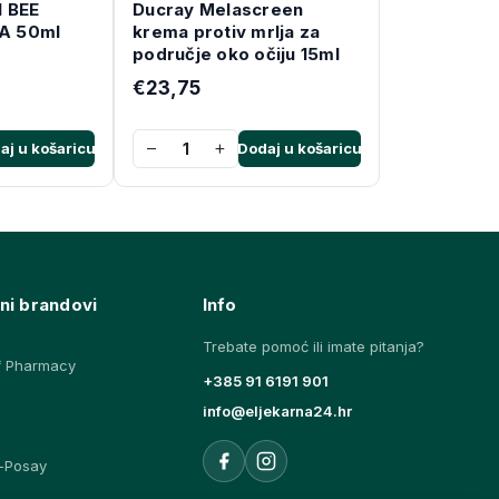
 BEE
Ducray Melascreen
A 50ml
krema protiv mrlja za
područje oko očiju 15ml
€23,75
−
+
aj u košaricu
Dodaj u košaricu
ni brandovi
Info
Trebate pomoć ili imate pitanja?
f Pharmacy
+385 91 6191 901
info@eljekarna24.hr
-Posay