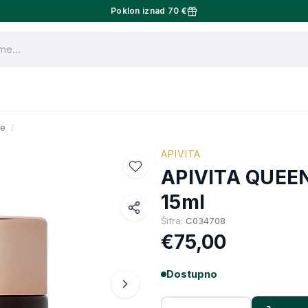
Poklon iznad 70 €
re
APIVITA
APIVITA QUEE
15ml
Šifra:
C034708
Facebook
€75,00
WhatsApp
X (Twitter)
Dostupno
Email