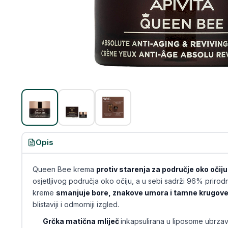
Opis
Queen Bee krema
protiv starenja za područje oko očij
osjetljivog područja oko očiju, a u sebi sadrži 96% prirod
kreme
smanjuje bore, znakove umora i tamne krugov
blistaviji i odmorniji izgled.
Grčka matična mliječ
inkapsulirana u liposome ubrzav