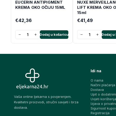
EUCERIN ANTIPIGMENT
NUXE MERVEILLAN
KREMA OKO OČIJU 15ML
LIFT KREMA OKO O
15ml
€42,36
€41,49
−
+
−
+
Dodaj u košaricu
Dodaj u 
Idi na
O nama
Načini plaćanja
Dostava
Upit o dodatnim
Vaša online ljekarna s povjerenjem.
Uvjeti korištenj
Kvalitetni proizvodi, stručni savjeti i brza
Izjava o privatn
dostava.
Sigurnost kupo
Registracija