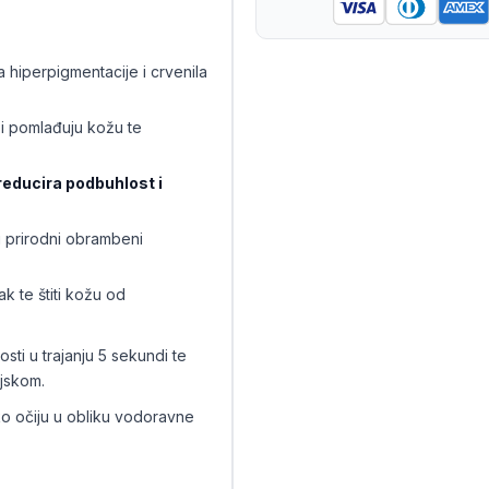
a hiperpigmentacije i crvenila
u i pomlađuju kožu te
reducira podbuhlost i
ju prirodni obrambeni
ak te štiti kožu od
osti u trajanju 5 sekundi te
njskom.
ko očiju u obliku vodoravne