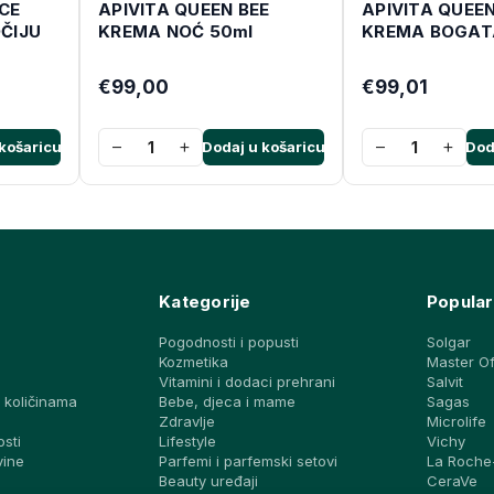
CE
APIVITA QUEEN BEE
APIVITA QUEEN
ČIJU
KREMA NOĆ 50ml
KREMA BOGAT
€99,00
€99,01
−
+
−
+
košaricu
Dodaj u košaricu
Dod
Kategorije
Popular
Pogodnosti i popusti
Solgar
Kozmetika
Master O
Vitamini i dodaci prehrani
Salvit
 količinama
Bebe, djeca i mame
Sagas
a
Zdravlje
Microlife
osti
Lifestyle
Vichy
vine
Parfemi i parfemski setovi
La Roche
Beauty uređaji
CeraVe