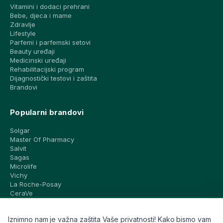
Vitamini i dodaci prehrani
Bebe, djeca i mame
Zdravlje
Lifestyle
Parfemi i parfemski setovi
Beauty uređaji
Medicinski uređaji
Rehabilitacijski program
Dijagnostički testovi i zaštita
Brandovi
Popularni brandovi
Solgar
Master Of Pharmacy
Salvit
Sagas
Microlife
Vichy
La Roche-Posay
CeraVe
Eucerin
Avene
Iznimno nam je važna zaštita Vaše privatnosti! Kako bismo vam
Bioderma