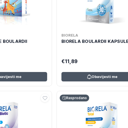
BIORELA
E BOULARDII
BIORELA BOULARDII KAPSULE
€11,89
avijesti me
Obavijesti me
Rasprodano