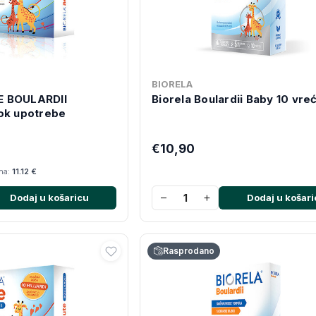
BIORELA
E BOULARDII
Biorela Boulardii Baby 10 vre
ok upotrebe
€10,90
ana:
11.12 €
−
+
Dodaj u košaricu
Dodaj u košari
Rasprodano