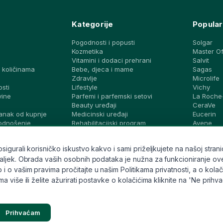
Kategorije
Popular
Pogodnosti i popusti
Solgar
Kozmetika
Master O
Vitamini i dodaci prehrani
Salvit
 količinama
Bebe, djeca i mame
Sagas
a
Zdravlje
Microlife
osti
Lifestyle
Vichy
vine
Parfemi i parfemski setovi
La Roche
Beauty uređaji
CeraVe
anak od kupnje
Medicinski uređaji
Eucerin
podnošenje
Rehabilitacijski program
Avene
Dijagnostički testovi i zaštita
Bioderma
vjeti i ideje
Brandovi
Svi brand
gurali korisničko iskustvo kakvo i sami priželjkujete na našoj stranic
ek. Obrada vaših osobnih podataka je nužna za funkcioniranje ove stran
o vašim pravima pročitajte u našim Politikama privatnosti, a o kolači
 više ili želite ažurirati postavke o kolačićima kliknite na 'Ne prihv
Prihvaćam