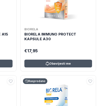
BIORELA
 A15
BIORELA IMMUNO PROTECT
KAPSULE A30
€17,95
Obavijesti me
Rasprodano