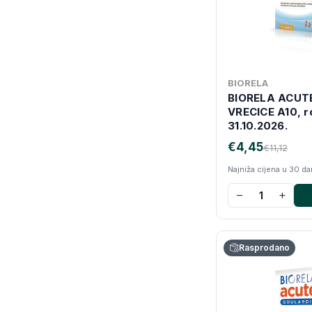
BIORELA
BIORELA ACUT
VRECICE A10, r
31.10.2026.
€4,45
€11,12
Najniža cijena u 30 d
−
+
Rasprodano