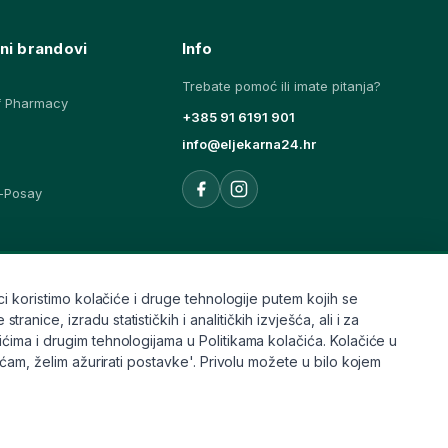
ni brandovi
Info
Trebate pomoć ili imate pitanja?
f Pharmacy
+385 91 6191 901
info@eljekarna24.hr
-Posay
ovi
i koristimo kolačiće i druge tehnologije putem kojih se
ice, izradu statističkih i analitičkih izvješća, ali i za
ćima i drugim tehnologijama u Politikama kolačića. Kolačiće u
aćam, želim ažurirati postavke'. Privolu možete u bilo kojem
Pravilnik
Kolačići
Raskid ugovora