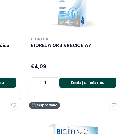
BIORELA
ćica
BIORELA ORS VRECICE A7
€4,09
−
+
cu
Dodaj u košaricu
Rasprodano