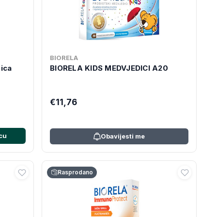
BIORELA
ćica
BIORELA KIDS MEDVJEDICI A20
€11,76
cu
Obavijesti me
Rasprodano