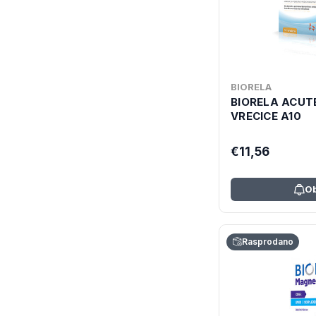
BIORELA
BIORELA ACUT
VRECICE A10
€11,56
Ob
Rasprodano