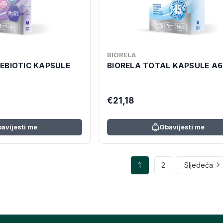
BIORELA
EBIOTIC KAPSULE
BIORELA TOTAL KAPSULE A
€21,18
avijesti me
Obavijesti me
1
2
Sljedeća