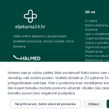
Idi na
O nama
Načini plaćanja
Dostava
Upit o dodatnim
Vaša online ljekarna s povjerenjem.
Uvjeti korištenj
Kvalitetni proizvodi, stručni savjeti i brza
Izjava o privatn
dostava.
Sigurnost kupo
Registracija
Pravo na odust
Reklamacije i 
prigovora
Blog – stručni sa
Iznimno nam je važna zaštita Vaše privatnosti! Kako bismo vam osi
Pitaj ljekarnika
obrađuju vaši osobni podaci. Voditelj obrade je ZU Ljekarne Švalj
Česta pitanja
Kontakt
prilagođavanje sadržaja. Više o podacima koje obrađujemo kao i 
Sitemap
bilo kojem trenutku možete ponovno ažurirati. Ukoliko Vas zanima
trenutku povući bez negativnih posljedica.
Ne prihvaćam, želim ažurirati postavke
Odbaci
© 2026 eljekarna24. Sva prava pridržana.