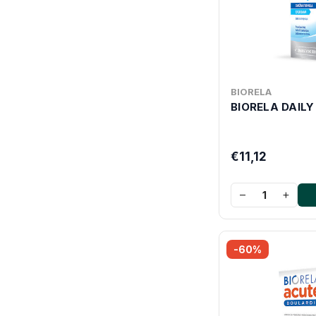
BIORELA
BIORELA DAIL
€11,12
−
+
-60%